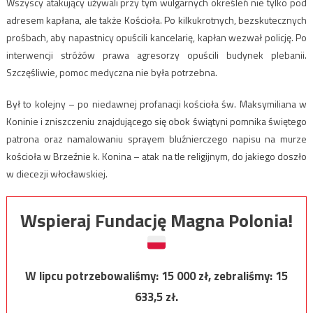
Wszyscy atakujący używali przy tym wulgarnych określeń nie tylko pod
adresem kapłana, ale także Kościoła. Po kilkukrotnych, bezskutecznych
prośbach, aby napastnicy opuścili kancelarię, kapłan wezwał policję. Po
interwencji stróżów prawa agresorzy opuścili budynek plebanii.
Szczęśliwie, pomoc medyczna nie była potrzebna.
Był to kolejny – po niedawnej profanacji kościoła św. Maksymiliana w
Koninie i zniszczeniu znajdującego się obok świątyni pomnika świętego
patrona oraz namalowaniu sprayem bluźnierczego napisu na murze
kościoła w Brzeźnie k. Konina – atak na tle religijnym, do jakiego doszło
w diecezji włocławskiej.
Wspieraj Fundację Magna Polonia!
W lipcu potrzebowaliśmy:
15 000
zł, zebraliśmy:
15
633,5
zł.