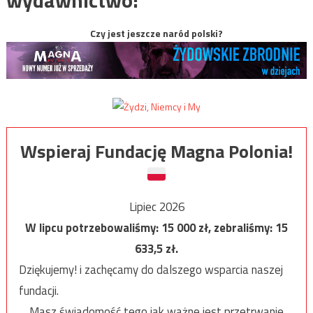
wydawnictwo:
Czy jest jeszcze naród polski?
Wspieraj Fundację Magna Polonia!
Lipiec 2026
W lipcu potrzebowaliśmy:
15 000
zł, zebraliśmy:
15
633,5
zł.
Dziękujemy! i zachęcamy do dalszego wsparcia naszej
fundacji.
Masz świadomość tego jak ważne jest przetrwanie