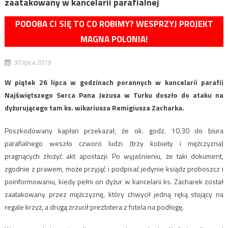
zaatakowany w kancelarii parafialnej
PODOBA CI SIĘ TO CO ROBIMY? WESPRZYJ PROJEKT
MAGNA POLONIA!
30 lipca 2019
W piątek 26 lipca w godzinach porannych w kancelarii parafii
Najświętszego Serca Pana Jezusa w Turku doszło do ataku na
dyżurującego tam ks. wikariusza Remigiusza Zacharka.
Poszkodowany kapłan przekazał, że ok. godz. 10.30 do biura
parafialnego weszło czworo ludzi (trzy kobiety i mężczyzna)
pragnących złożyć akt apostazji. Po wyjaśnieniu, że taki dokument,
zgodnie z prawem, może przyjąć i podpisać jedynie ksiądz proboszcz i
poinformowaniu, kiedy pełni on dyżur w kancelarii ks. Zacharek został
zaatakowany przez mężczyznę, który chwycił jedną ręką stojący na
regale krzyż, a drugą zrzucił prezbitera z fotela na podłogę.