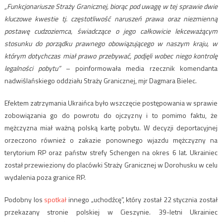
„Funkcjonariusze Straży Granicznej, biorąc pod uwagę w tej sprawie dwie
kluczowe kwestie tj. częstotliwość naruszeń prawa oraz niezmienną
postawę cudzoziemca, świadczące o jego całkowicie lekceważącym
stosunku do porządku prawnego obowiązującego w naszym kraju, w
którym dotychczas miał prawo przebywać, podjęli wobec niego kontrolę
legalności pobytu”
– poinformowała media rzecznik komendanta
nadwiślańskiego oddziału Straży Granicznej, mjr Dagmara Bielec.
Efektem zatrzymania Ukraińca było wszczęcie postępowania w sprawie
zobowiązania go do powrotu do ojczyzny i to pomimo faktu, że
mężczyzna miał ważną polską kartę pobytu. W decyzji deportacyjnej
orzeczono również o zakazie ponownego wjazdu mężczyzny na
terytorium RP oraz państw strefy Schengen na okres 6 lat. Ukrainiec
został przewieziony do placówki Straży Granicznej w Dorohusku w celu
wydalenia poza granice RP.
Podobny los
spotkał
innego „uchodźcę”, który został 22 stycznia został
przekazany stronie polskiej w Cieszynie. 39-letni Ukrainiec