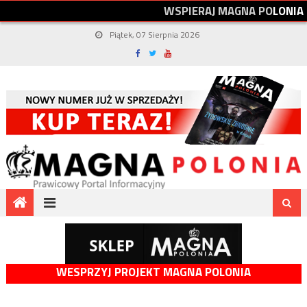
W
S
P
I
E
R
A
J
M
A
G
N
A
P
O
L
O
N
I
A
Piątek, 07 Sierpnia 2026
WESPRZYJ PROJEKT MAGNA POLONIA