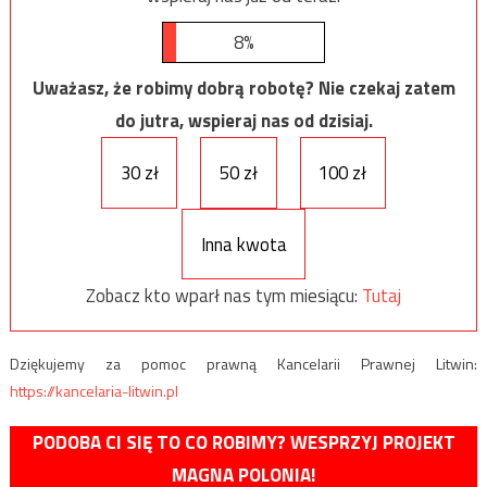
8%
Uważasz, że robimy dobrą robotę? Nie czekaj zatem
do jutra, wspieraj nas od dzisiaj.
30 zł
50 zł
100 zł
Inna kwota
Zobacz kto wparł nas tym miesiącu:
Tutaj
Dziękujemy za pomoc prawną Kancelarii Prawnej Litwin:
https://kancelaria-litwin.pl
PODOBA CI SIĘ TO CO ROBIMY? WESPRZYJ PROJEKT
MAGNA POLONIA!