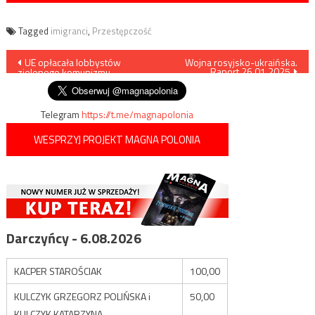
Tagged
imigranci
,
Przestępczość
Nawigacja
UE opłacała lobbystów
Wojna rosyjsko-ukraińska.
Raport 26.01.2025
zielonego komunizmu
wpisu
Telegram
https://t.me/magnapolonia
WESPRZYJ PROJEKT MAGNA POLONIA
Darczyńcy - 6.08.2026
KACPER STAROŚCIAK
100,00
KULCZYK GRZEGORZ POLIŃSKA i
50,00
KULCZYK KATARZYNA