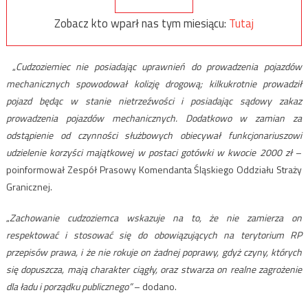
Zobacz kto wparł nas tym miesiącu:
Tutaj
„
Cudzoziemiec nie posiadając uprawnień do prowadzenia pojazdów
mechanicznych spowodował kolizję drogową; kilkukrotnie prowadził
pojazd będąc w stanie nietrzeźwości i posiadając sądowy zakaz
prowadzenia pojazdów mechanicznych. Dodatkowo w zamian za
odstąpienie od czynności służbowych obiecywał funkcjonariuszowi
udzielenie korzyści majątkowej w postaci gotówki w kwocie 2000 zł
–
poinformował Zespół Prasowy Komendanta Śląskiego Oddziału Straży
Granicznej.
„
Zachowanie cudzoziemca wskazuje na to, że nie zamierza on
respektować i stosować się do obowiązujących na terytorium RP
przepisów prawa, i że nie rokuje on żadnej poprawy, gdyż czyny, których
się dopuszcza, mają charakter ciągły, oraz stwarza on realne zagrożenie
dla ładu i porządku publicznego”
– dodano.