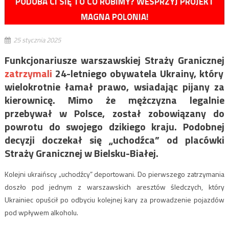
PODOBA CI SIĘ TO CO ROBIMY? WESPRZYJ PROJEKT
MAGNA POLONIA!
25 stycznia 2025
Funkcjonariusze warszawskiej Straży Granicznej
zatrzymali
24-letniego obywatela Ukrainy, który
wielokrotnie łamał prawo, wsiadając pijany za
kierownicę. Mimo że mężczyzna legalnie
przebywał w Polsce, został zobowiązany do
powrotu do swojego dzikiego kraju. Podobnej
decyzji doczekał się „uchodźca” od placówki
Straży Granicznej w Bielsku-Białej.
Kolejni ukraińscy „uchodźcy” deportowani. Do pierwszego zatrzymania
doszło pod jednym z warszawskich aresztów śledczych, który
Ukrainiec opuścił po odbyciu kolejnej kary za prowadzenie pojazdów
pod wpływem alkoholu.