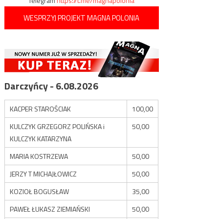
Telegram
https://t.me/magnapolonia
WESPRZYJ PROJEKT MAGNA POLONIA
Darczyńcy - 6.08.2026
KACPER STAROŚCIAK
100,00
KULCZYK GRZEGORZ POLIŃSKA i
50,00
KULCZYK KATARZYNA
MARIA KOSTRZEWA
50,00
JERZY T MICHAJŁOWICZ
50,00
KOZIOŁ BOGUSŁAW
35,00
PAWEŁ ŁUKASZ ZIEMIAŃSKI
50,00