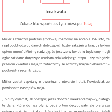
Inna kwota
Zobacz kto wparł nas tym miesiącu:
Tutaj
Müller zaznaczył podczas środowej rozmowy na antenie TVP Info, że
rząd podchodzi do danych dotyczących liczby zakażeń w kraju „z lekkim
optymizmem”. „Miejmy nadzieję, że jeszcze w kwietniu będziemy mogli
ogłaszać dane dotyczące uruchamiania kolejnego etapu – czy to będzie
przełom kwietnia i maja, to zobaczymy. Te rozstrzygnięcia niebawem” –
podkreślił rzecznik rządu.
Müller został zapytany o ewentualne otwarcie hoteli. Powiedział, że
powinno to nastąpić w maju.
„To duży dylemat, jak postąpić, jeżeli chodzi o weekend majowy, dlatego
te dane, które do nas płyną, będą o tym decydowały, ale pierwsza
połowa maja to jest data, która jest bardzo prawdopodobna, jeżeli