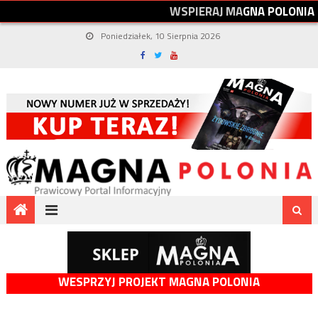
W
S
P
I
E
R
A
J
M
A
G
N
A
P
O
L
O
N
I
A
Poniedziałek, 10 Sierpnia 2026
WESPRZYJ PROJEKT MAGNA POLONIA