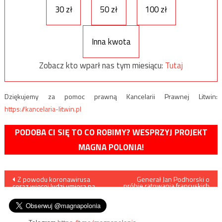
30 zł
50 zł
100 zł
Inna kwota
Zobacz kto wparł nas tym miesiącu:
Tutaj
Dziękujemy za pomoc prawną Kancelarii Prawnej Litwin:
https://kancelaria-litwin.pl
PODOBA CI SIĘ TO CO ROBIMY? WESPRZYJ PROJEKT
MAGNA POLONIA!
Nawigacja
Z powodu koronawirusa
Generał Jan Podhorski o
próbie ratowania francuskich
coraz więcej ludzi umiera na
Żydów wiezionych do
wpisu
zawał…
Treblinki