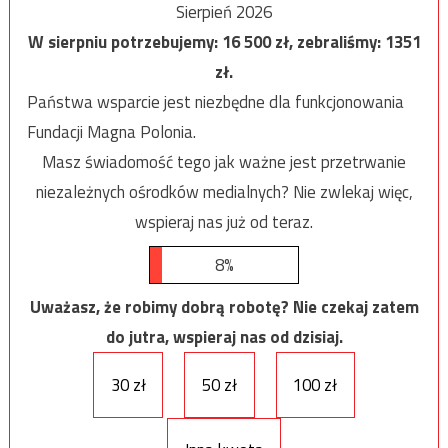
Sierpień 2026
W sierpniu potrzebujemy:
16 500
zł, zebraliśmy:
1351
zł.
Państwa wsparcie jest niezbędne dla funkcjonowania
Fundacji Magna Polonia.
Masz świadomość tego jak ważne jest przetrwanie
niezależnych ośrodków medialnych? Nie zwlekaj więc,
wspieraj nas już od teraz.
8%
Uważasz, że robimy dobrą robotę? Nie czekaj zatem
do jutra, wspieraj nas od dzisiaj.
30 zł
50 zł
100 zł