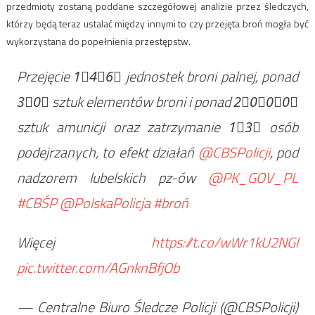
przedmioty zostaną poddane szczegółowej analizie przez śledczych,
którzy będą teraz ustalać między innymi to czy przejęta broń mogła być
wykorzystana do popełnienia przestępstw.
Przejęcie 1⃣4⃣6⃣ jednostek broni palnej, ponad
3⃣0⃣ sztuk elementów broni i ponad 2⃣0⃣0⃣0⃣
sztuk amunicji oraz zatrzymanie 1⃣3⃣ osób
podejrzanych, to efekt działań
@CBSPolicji
, pod
nadzorem lubelskich pz-ów
@PK_GOV_PL
#CBŚP
@PolskaPolicja
#broń
Więcej
https://t.co/wWr1kU2NGl
pic.twitter.com/AGnknBfjOb
— Centralne Biuro Śledcze Policji (@CBSPolicji)