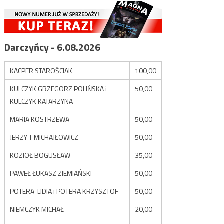
Darczyńcy - 6.08.2026
KACPER STAROŚCIAK
100,00
KULCZYK GRZEGORZ POLIŃSKA i
50,00
KULCZYK KATARZYNA
MARIA KOSTRZEWA
50,00
JERZY T MICHAJŁOWICZ
50,00
KOZIOŁ BOGUSŁAW
35,00
PAWEŁ ŁUKASZ ZIEMIAŃSKI
50,00
POTERA LIDIA i POTERA KRZYSZTOF
50,00
NIEMCZYK MICHAŁ
20,00