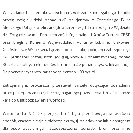
W działaniach ukierunkowanych na zwalczanie nielegalnego handlu
bronią wzięło udział ponad 170 policjantów z Centralnego Biura
Śledczego Policji z wielu zarządów terenowych biura, w tym z Wydziału
dz. Zorganizowanej Przestępczości Kryminalnej i Aktów Terroru CBŚP
oraz biegli z Komend Wojewódzkich Policji w Lublinie, Krakowie,
Gdańsku i we Wrocławiu. Łącznie podczas akcji policjanci zabezpieczyli
146 jednostek różnej broni (długiej, krótkiej i pneumatycznej), ponad
30 sztuk istotnych elementów broni, a także ponad 2 tys. sztuk amunicji.
Na poczet przyszłych kar zabezpieczono 103 tys. zł.
Zatrzymanym, prokurator przestawił zarzuty dotyczące posiadania
broni palnej czy amunicji bez wymaganego pozwolenia. Grozić im może
kara do 8 lat pozbawienia wolności.
Warto podkreślić, że przejęta broń była przechowywana w różny
sposób, czasem skrajnie niebezpieczny, tj. naładowana lub z dostępem
dla osób postronnych. Zabezpieczone jednostki broni oraz inne