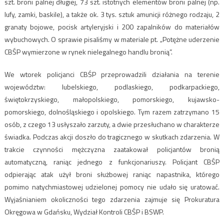
szt. broni palnej długiej, 73 szt. istotnych elementów broni palnej (np.
lufy, zamki, baskile), a także ok. 3 tys. sztuk amunicji różnego rodzaju, 2
granaty bojowe, pocisk artyleryjski i 200 zapalników do materiałów
wybuchowych. O sprawie pisaliśmy w materiale pt. „Potężne uderzenie
CBŚP wymierzone w rynek nielegalnego handlu bronią”.
We wtorek policjanci CBŚP przeprowadzili działania na terenie
województw: lubelskiego, podlaskiego, podkarpackiego,
świętokrzyskiego, małopolskiego, pomorskiego, kujawsko-
pomorskiego, dolnośląskiego i opolskiego. Tym razem zatrzymano 15
osób, z czego 13 usłyszało zarzuty, a dwie przesłuchano w charakterze
świadka. Podczas akcji doszło do tragicznego w skutkach zdarzenia. W
trakcie czynności mężczyzna zaatakował policjantów bronią
automatyczną, raniąc jednego z funkcjonariuszy. Policjant CBŚP
odpierając atak użył broni służbowej raniąc napastnika, którego
pomimo natychmiastowej udzielonej pomocy nie udało się uratować.
Wyjaśnianiem okoliczności tego zdarzenia zajmuje się Prokuratura
Okręgowa w Gdańsku, Wydział Kontroli CBŚP i BSWP.