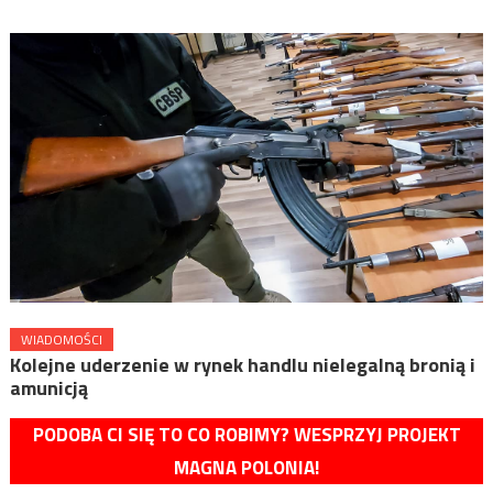
WIADOMOŚCI
Kolejne uderzenie w rynek handlu nielegalną bronią i
amunicją
PODOBA CI SIĘ TO CO ROBIMY? WESPRZYJ PROJEKT
MAGNA POLONIA!