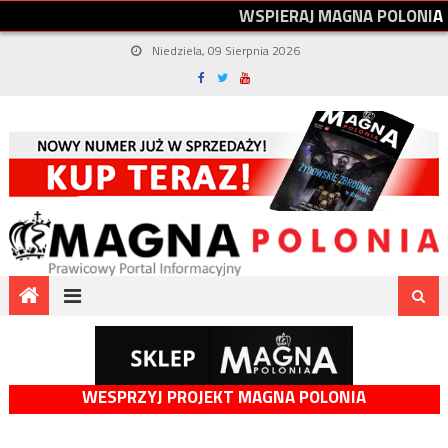
W
S
P
I
E
R
A
J
M
A
G
N
A
P
O
L
O
N
I
A
Niedziela, 09 Sierpnia 2026
WESPRZYJ PROJEKT MAGNA POLONIA