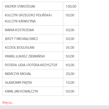
KACPER STAROŚCIAK
100,00
KULCZYK GRZEGORZ POLIŃSKA i
50,00
KULCZYK KATARZYNA
MARIA KOSTRZEWA
50,00
JERZY T MICHAJŁOWICZ
50,00
KOZIOŁ BOGUSŁAW
35,00
PAWEŁ ŁUKASZ ZIEMIAŃSKI
50,00
POTERA LIDIA i POTERA KRZYSZTOF
50,00
NIEMCZYK MICHAŁ
20,00
SŁAWOMIR PIĄTEK
10,00
KAMIL JAN KOWALCZYK
50,00
Więcej...