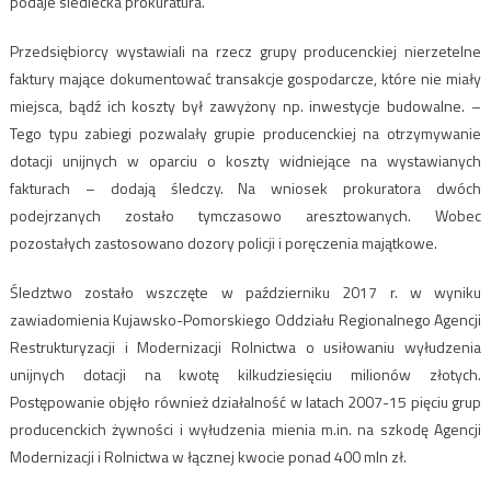
podaje siedlecka prokuratura.
Przedsiębiorcy wystawiali na rzecz grupy producenckiej nierzetelne
faktury mające dokumentować transakcje gospodarcze, które nie miały
miejsca, bądź ich koszty był zawyżony np. inwestycje budowalne. –
Tego typu zabiegi pozwalały grupie producenckiej na otrzymywanie
dotacji unijnych w oparciu o koszty widniejące na wystawianych
fakturach – dodają śledczy. Na wniosek prokuratora dwóch
podejrzanych zostało tymczasowo aresztowanych. Wobec
pozostałych zastosowano dozory policji i poręczenia majątkowe.
Śledztwo zostało wszczęte w październiku 2017 r. w wyniku
zawiadomienia Kujawsko-Pomorskiego Oddziału Regionalnego Agencji
Restrukturyzacji i Modernizacji Rolnictwa o usiłowaniu wyłudzenia
unijnych dotacji na kwotę kilkudziesięciu milionów złotych.
Postępowanie objęło również działalność w latach 2007-15 pięciu grup
producenckich żywności i wyłudzenia mienia m.in. na szkodę Agencji
Modernizacji i Rolnictwa w łącznej kwocie ponad 400 mln zł.