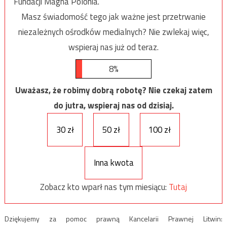
Fundacji Magna Polonia.
Masz świadomość tego jak ważne jest przetrwanie
niezależnych ośrodków medialnych? Nie zwlekaj więc,
wspieraj nas już od teraz.
8%
Uważasz, że robimy dobrą robotę? Nie czekaj zatem
do jutra, wspieraj nas od dzisiaj.
30 zł
50 zł
100 zł
Inna kwota
Zobacz kto wparł nas tym miesiącu:
Tutaj
Dziękujemy za pomoc prawną Kancelarii Prawnej Litwin: