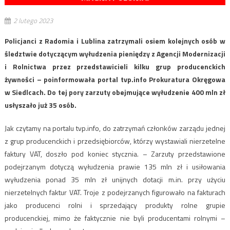
2 lutego 2023
Policjanci z Radomia i Lublina zatrzymali osiem kolejnych osób w
śledztwie dotyczącym wyłudzenia pieniędzy z Agencji Modernizacji
i Rolnictwa przez przedstawicieli kilku grup producenckich
żywności – poinformowała portal tvp.info Prokuratura Okręgowa
w Siedlcach. Do tej pory zarzuty obejmujące wyłudzenie 400 mln zł
usłyszało już 35 osób.
Jak czytamy na portalu tvp.info, do zatrzymań członków zarządu jednej
z grup producenckich i przedsiębiorców, którzy wystawiali nierzetelne
faktury VAT, doszło pod koniec stycznia. – Zarzuty przedstawione
podejrzanym dotyczą wyłudzenia prawie 135 mln zł i usiłowania
wyłudzenia ponad 35 mln zł unijnych dotacji m.in. przy użyciu
nierzetelnych faktur VAT. Troje z podejrzanych figurowało na fakturach
jako producenci rolni i sprzedający produkty rolne grupie
producenckiej, mimo że faktycznie nie byli producentami rolnymi –