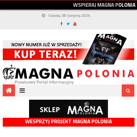
W
S
P
I
E
R
A
J
M
A
G
N
A
P
O
L
O
N
I
A
Sobota, 08 Sierpnia 2026
WESPRZYJ PROJEKT MAGNA POLONIA