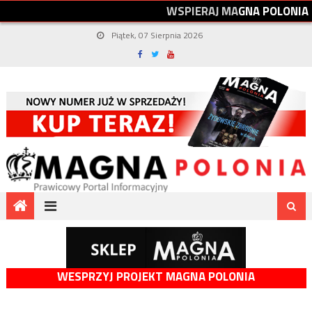
W
S
P
I
E
R
A
J
M
A
G
N
A
P
O
L
O
N
I
A
Piątek, 07 Sierpnia 2026
WESPRZYJ PROJEKT MAGNA POLONIA