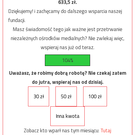
633,5
zł.
Dziękujemy! i zachęcamy do dalszego wsparcia naszej
fundacji.
Masz świadomość tego jak ważne jest przetrwanie
niezależnych ośrodków medialnych? Nie zwlekaj więc,
wspieraj nas już od teraz.
104%
Uważasz, że robimy dobrą robotę? Nie czekaj zatem
do jutra, wspieraj nas od dzisiaj.
30 zł
50 zł
100 zł
Inna kwota
Zobacz kto wparł nas tym miesiącu:
Tutaj