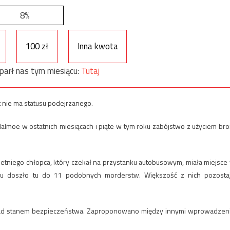
8%
100 zł
Inna kwota
parł nas tym miesiącu:
Tutaj
kt nie ma statusu podejrzanego.
Malmoe w ostatnich miesiącach i piąte w tym roku zabójstwo z użyciem bro
letniego chłopca, który czekał na przystanku autobusowym, miała miejsce
u doszło tu do 11 podobnych morderstw. Większość z nich pozosta
 nad stanem bezpieczeństwa. Zaproponowano między innymi wprowadzen