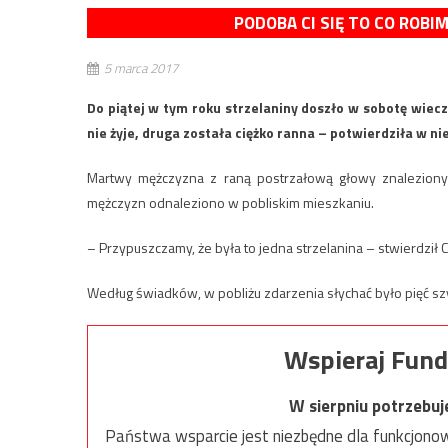
PODOBA CI SIĘ TO CO ROBI
5 marca 2017
Do piątej w tym roku strzelaniny doszło w sobotę wiec
nie żyje, druga została ciężko ranna – potwierdziła w nie
Martwy mężczyzna z raną postrzałową głowy znaleziony 
mężczyzn odnaleziono w pobliskim mieszkaniu.
– Przypuszczamy, że była to jedna strzelanina – stwierdził C
Według świadków, w pobliżu zdarzenia słychać było pięć s
Wspieraj Fund
W sierpniu potrzebu
Państwa wsparcie jest niezbędne dla funkcjonow