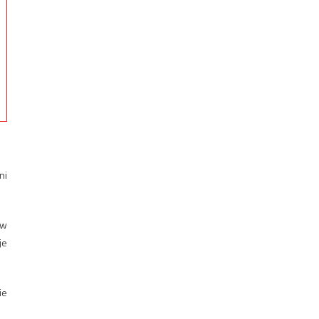
ni
 w
je
ie