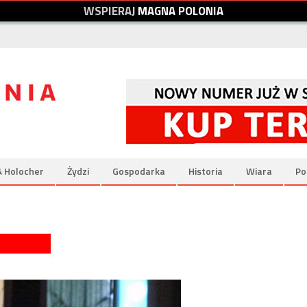
W
S
P
I
E
R
A
J
M
A
G
N
A
P
O
L
O
N
I
A
& Holocher
Żydzi
Gospodarka
Historia
Wiara
Po