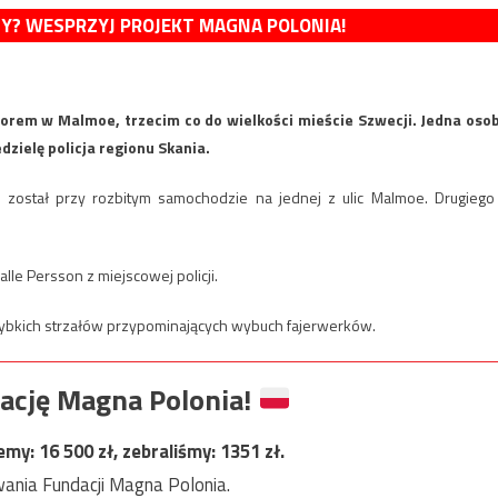
MY? WESPRZYJ PROJEKT MAGNA POLONIA!
zorem w Malmoe, trzecim co do wielkości mieście Szwecji. Jedna oso
dzielę policja regionu Skania.
został przy rozbitym samochodzie na jednej z ulic Malmoe. Drugiego
alle Persson z miejscowej policji.
zybkich strzałów przypominających wybuch fajerwerków.
ację Magna Polonia!
jemy:
16 500
zł, zebraliśmy:
1351
zł.
ania Fundacji Magna Polonia.