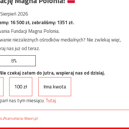
ację Magna Polonia!
Sierpień 2026
jemy:
16 500
zł, zebraliśmy:
1351
zł.
ania Fundacji Magna Polonia.
anie niezależnych ośrodków medialnych? Nie zwlekaj więc,
raj nas już od teraz.
8%
e czekaj zatem do jutra, wspieraj nas od dzisiaj.
100 zł
Inna kwota
parł nas tym miesiącu:
Tutaj
s://kancelaria-litwin.pl