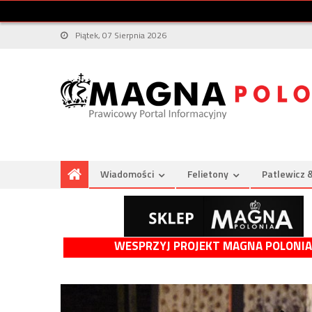
Piątek, 07 Sierpnia 2026
Wiadomości
Felietony
Patlewicz 
WESPRZYJ PROJEKT MAGNA POLONIA