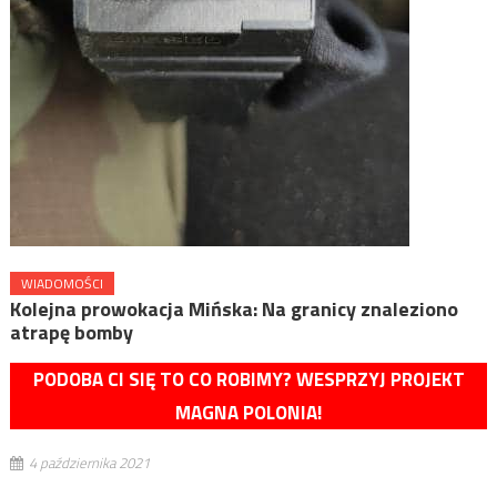
WIADOMOŚCI
Kolejna prowokacja Mińska: Na granicy znaleziono
atrapę bomby
PODOBA CI SIĘ TO CO ROBIMY? WESPRZYJ PROJEKT
MAGNA POLONIA!
4 października 2021