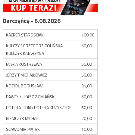
Darczyńcy - 6.08.2026
KACPER STAROŚCIAK
100,00
KULCZYK GRZEGORZ POLIŃSKA i
50,00
KULCZYK KATARZYNA
MARIA KOSTRZEWA
50,00
JERZY T MICHAJŁOWICZ
50,00
KOZIOŁ BOGUSŁAW
35,00
PAWEŁ ŁUKASZ ZIEMIAŃSKI
50,00
POTERA LIDIA i POTERA KRZYSZTOF
50,00
NIEMCZYK MICHAŁ
20,00
SŁAWOMIR PIĄTEK
10,00