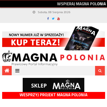
W
S
P
I
E
R
A
J
M
A
G
N
A
P
O
L
O
N
I
A
Sobota, 08 Sierpnia 2026
WESPRZYJ PROJEKT MAGNA POLONIA