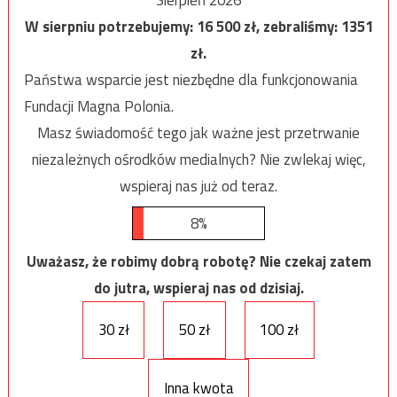
W sierpniu potrzebujemy:
16 500
zł, zebraliśmy:
1351
zł.
Państwa wsparcie jest niezbędne dla funkcjonowania
Fundacji Magna Polonia.
Masz świadomość tego jak ważne jest przetrwanie
niezależnych ośrodków medialnych? Nie zwlekaj więc,
wspieraj nas już od teraz.
8%
Uważasz, że robimy dobrą robotę? Nie czekaj zatem
do jutra, wspieraj nas od dzisiaj.
30 zł
50 zł
100 zł
Inna kwota