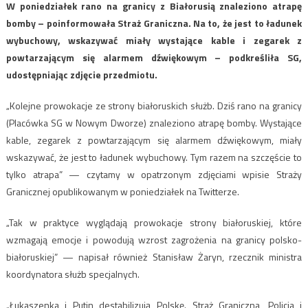
W poniedziałek rano na granicy z Białorusią znaleziono atrapę
bomby – poinformowała Straż Graniczna. Na to, że jest to ładunek
wybuchowy, wskazywać miały wystające kable i zegarek z
powtarzającym się alarmem dźwiękowym – podkreśliła SG,
udostępniając zdjęcie przedmiotu.
„Kolejne prowokacje ze strony białoruskich służb. Dziś rano na granicy
(Placówka SG w Nowym Dworze) znaleziono atrapę bomby. Wystające
kable, zegarek z powtarzającym się alarmem dźwiękowym, miały
wskazywać, że jest to ładunek wybuchowy. Tym razem na szczęście to
tylko atrapa” — czytamy w opatrzonym zdjęciami wpisie Straży
Granicznej opublikowanym w poniedziałek na Twitterze.
„Tak w praktyce wyglądają prowokacje strony białoruskiej, które
wzmagają emocje i powodują wzrost zagrożenia na granicy polsko-
białoruskiej” — napisał również Stanisław Żaryn, rzecznik ministra
koordynatora służb specjalnych.
„Łukaszenka i Putin destabilizują Polskę. Straż Graniczna, Policja i