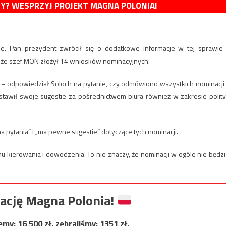
MY? WESPRZYJ PROJEKT MAGNA POLONIA!
ie. Pan prezydent zwrócił się o dodatkowe informacje w tej sprawie
, że szef MON złożył 14 wniosków nominacyjnych.
ji – odpowiedział Soloch na pytanie, czy odmówiono wszystkich nominacji
stawił swoje sugestie za pośrednictwem biura również w zakresie polity
 pytania” i „ma pewne sugestie” dotyczące tych nominacji.
 kierowania i dowodzenia. To nie znaczy, że nominacji w ogóle nie będzi
ację Magna Polonia!
jemy:
16 500
zł, zebraliśmy:
1351
zł.