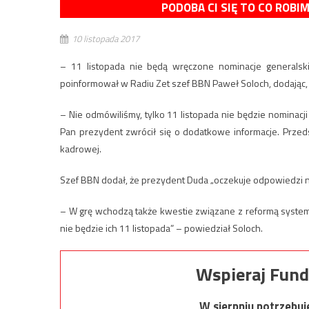
PODOBA CI SIĘ TO CO ROBI
10 listopada 2017
– 11 listopada nie będą wręczone nominacje generalsk
poinformował w Radiu Zet szef BBN Paweł Soloch, dodając
– Nie odmówiliśmy, tylko 11 listopada nie będzie nominac
Pan prezydent zwrócił się o dodatkowe informacje. Przed
kadrowej.
Szef BBN dodał, że prezydent Duda „oczekuje odpowiedzi na
– W grę wchodzą także kwestie związane z reformą systemu
nie będzie ich 11 listopada” – powiedział Soloch.
Wspieraj Fund
W sierpniu potrzebu