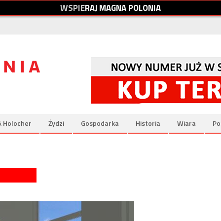
W
S
P
I
E
R
A
J
M
A
G
N
A
P
O
L
O
N
I
A
& Holocher
Żydzi
Gospodarka
Historia
Wiara
Po