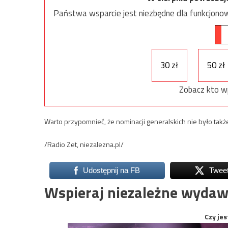
Państwa wsparcie jest niezbędne dla funkcjonow
30 zł
50 zł
Zobacz kto w
Warto przypomnieć, że nominacji generalskich nie było także
/Radio Zet, niezalezna.pl/
Udostępnij na FB
Twee
Wspieraj niezależne wydaw
Czy jes