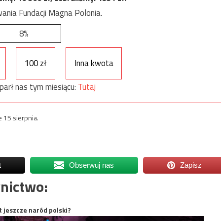
ania Fundacji Magna Polonia.
8%
100 zł
Inna kwota
parł nas tym miesiącu:
Tutaj
 15 sierpnia.
t
Obserwuj nas
Zapisz
nictwo:
t jeszcze naród polski?