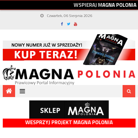
W
S
P
I
E
R
A
J
M
A
G
N
A
P
O
L
O
N
I
A
Czwartek, 06 Sierpnia 2026
WESPRZYJ PROJEKT MAGNA POLONIA