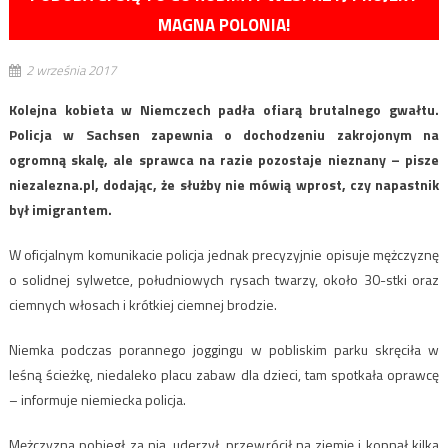
MAGNA POLONIA!
2 września 2017
Kolejna kobieta w Niemczech padła ofiarą brutalnego gwałtu.
Policja w Sachsen zapewnia o dochodzeniu zakrojonym na
ogromną skalę, ale sprawca na razie pozostaje nieznany – pisze
niezalezna.pl, dodając, że służby nie mówią wprost, czy napastnik
był imigrantem.
W oficjalnym komunikacie policja jednak precyzyjnie opisuje mężczyznę
o solidnej sylwetce, południowych rysach twarzy, około 30-stki oraz
ciemnych włosach i krótkiej ciemnej brodzie.
Niemka podczas porannego joggingu w pobliskim parku skręciła w
leśną ścieżkę, niedaleko placu zabaw dla dzieci, tam spotkała oprawcę
– informuje niemiecka policja.
Mężczyzna pobiegł za nią, uderzył, przewrócił na ziemię i kopnął kilka