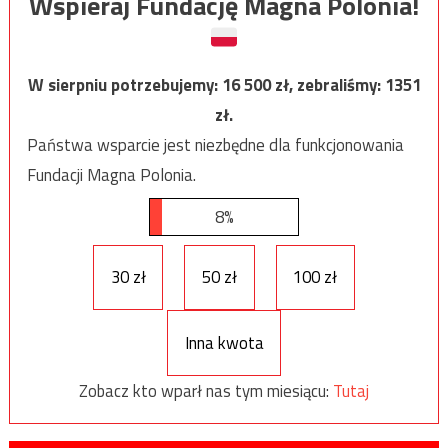
Wspieraj Fundację Magna Polonia!
W sierpniu potrzebujemy:
16 500
zł, zebraliśmy:
1351
zł.
Państwa wsparcie jest niezbędne dla funkcjonowania
Fundacji Magna Polonia.
8%
30 zł
50 zł
100 zł
Inna kwota
Zobacz kto wparł nas tym miesiącu:
Tutaj