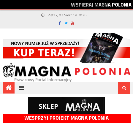
W
S
P
I
E
R
A
J
M
A
G
N
A
P
O
L
O
N
I
A
Piątek, 07 Sierpnia 2026
WESPRZYJ PROJEKT MAGNA POLONIA