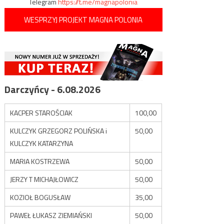
Telegram
https://t.me/magnapolonia
WESPRZYJ PROJEKT MAGNA POLONIA
Darczyńcy - 6.08.2026
KACPER STAROŚCIAK
100,00
KULCZYK GRZEGORZ POLIŃSKA i
50,00
KULCZYK KATARZYNA
MARIA KOSTRZEWA
50,00
JERZY T MICHAJŁOWICZ
50,00
KOZIOŁ BOGUSŁAW
35,00
PAWEŁ ŁUKASZ ZIEMIAŃSKI
50,00