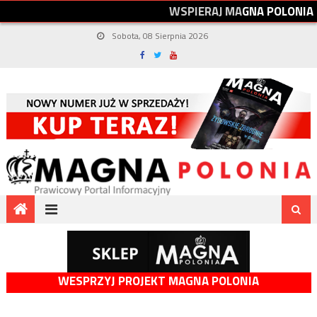
W
S
P
I
E
R
A
J
M
A
G
N
A
P
O
L
O
N
I
A
Sobota, 08 Sierpnia 2026
WESPRZYJ PROJEKT MAGNA POLONIA