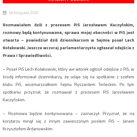
18 listopada 2020
Rozmawiałem dziś z prezesem PiS Jarosławem Kaczyńskim,
rozmowy będą kontynuowane, sprawa mojej obecności w PiS jest
otwarta – powiedział dziś dziennikarzom w Sejmie poseł Lech
Kołakowski. Jeszcze wczoraj parlamentarzysta ogłaszał odejście z
Prawa i Sprawiedliwości.
– Poseł PiS Lech Kołakowski, który we wtorek ogłosił odejście z PiS, w
środę informował dziennikarzy, że udaje się na spotkanie z szefem
klubu PiS, wicemarszałkiem Sejmu Ryszardem Terleckim. Po tym
spotkaniu przyznał, że rozmawiał z prezesem PiS Jarosławem
Kaczyńskim.
– Rozmowa będzie kontynuowana – zaznaczył. Przyznał, że na
korytarzu minął się z innym zawieszonym posłem PiS – Janem
Krzysztofem Ardanowskim.