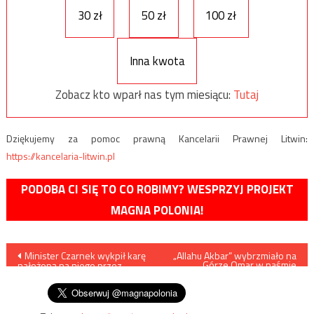
30 zł
50 zł
100 zł
Inna kwota
Zobacz kto wparł nas tym miesiącu:
Tutaj
Dziękujemy za pomoc prawną Kancelarii Prawnej Litwin:
https://kancelaria-litwin.pl
PODOBA CI SIĘ TO CO ROBIMY? WESPRZYJ PROJEKT
MAGNA POLONIA!
Nawigacja
Minister Czarnek wykpił karę
„Allahu Akbar” wybrzmiało na
Górze Omar w paśmie
nałożoną na niego przez
górskim Murovdağ
wpisu
„komisję etyki”