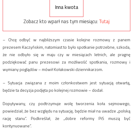
Inna kwota
Zobacz kto wparł nas tym miesiącu:
Tutaj
– Chcę odbyć w najbliższym czasie kolejne rozmowy z panem
prezesem Kaczyńskim, natomiast to było spotkanie potrzebne, szkoda,
że nie odbyło się w maju czy w miesiącach letnich, ale pragnę
podziękować panu prezesowi za możliwość spotkania, rozmowy i
wymiany poglądów – mówił Kołakowski dziennikarzom.
– Sytuacja związana z moim członkostwem jest sytuacją otwartą,
będzie ta decyzja podjęta po kolejnej rozmowie – dodał.
Dopytywany, czy podtrzymuje wolę tworzenia koła sejmowego,
powiedział, że bez względu na sytuację, będzie miał na uwadze „polską
rację stanu”. Podkreślał, że „dobre reformy PiS muszą być
kontynuowane”.