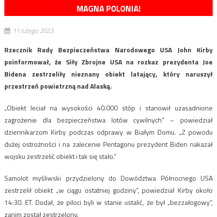
MAGNA POLONIA!
11 lutego 2023
Rzecznik Rady Bezpieczeństwa Narodowego USA John Kirby
poinformował, że Siły Zbrojne USA na rozkaz prezydenta Joe
Bidena zestrzeliły nieznany obiekt latający, który naruszył
przestrzeń powietrzną nad Alaską.
„Obiekt leciał na wysokości 40.000 stóp i stanowił uzasadnione
zagrożenie dla bezpieczeństwa lotów cywilnych” – powiedział
dziennikarzom Kirby podczas odprawy w Białym Domu. „Z powodu
dużej ostrożności i na zalecenie Pentagonu prezydent Biden nakazał
wojsku zestrzelić obiekt i tak się stało.”
Samolot myśliwski przydzielony do Dowództwa Północnego USA
zestrzelił obiekt „w ciągu ostatniej godziny”, powiedział Kirby około
14:30. ET. Dodał, że piloci byli w stanie ustalić, że był „bezzałogowy”,
zanim został zestrzelony.