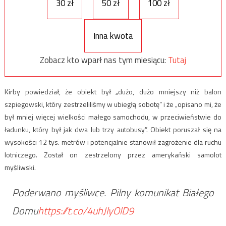
30 zł
50 zł
100 zł
Inna kwota
Zobacz kto wparł nas tym miesiącu:
Tutaj
Kirby powiedział, że obiekt był „dużo, dużo mniejszy niż balon
szpiegowski, który zestrzeliliśmy w ubiegłą sobotę” i że „opisano mi, że
był mniej więcej wielkości małego samochodu, w przeciwieństwie do
ładunku, który był jak dwa lub trzy autobusy”. Obiekt poruszał się na
wysokości 12 tys. metrów i potencjalnie stanowił zagrożenie dla ruchu
lotniczego. Został on zestrzelony przez amerykański samolot
myśliwski.
Poderwano myśliwce. Pilny komunikat Białego
Domu
https://t.co/4uhJlyOlD9