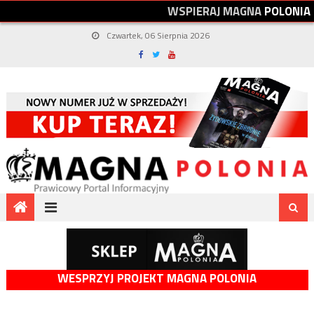
W
S
P
I
E
R
A
J
M
A
G
N
A
P
O
L
O
N
I
A
Czwartek, 06 Sierpnia 2026
WESPRZYJ PROJEKT MAGNA POLONIA