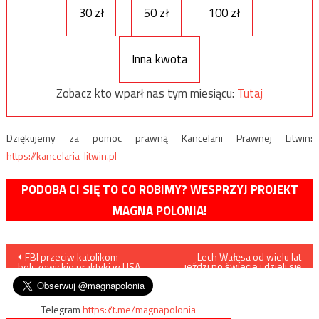
30 zł
50 zł
100 zł
Inna kwota
Zobacz kto wparł nas tym miesiącu:
Tutaj
Dziękujemy za pomoc prawną Kancelarii Prawnej Litwin:
https://kancelaria-litwin.pl
PODOBA CI SIĘ TO CO ROBIMY? WESPRZYJ PROJEKT
MAGNA POLONIA!
Nawigacja
FBI przeciw katolikom –
Lech Wałęsa od wielu lat
jeździ po świecie i dzieli się
bolszewickie praktyki w USA
swoimi przemyśleniami
wpisu
Telegram
https://t.me/magnapolonia