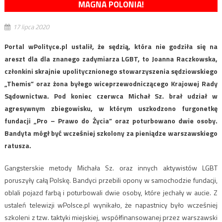
MAGNA POLONIA!
17 lipca 2020
Portal wPolityce.pl ustalił, że sędzią, która nie godziła się na
areszt dla dla znanego zadymiarza LGBT, to Joanna Raczkowska,
członkini skrajnie upolitycznionego stowarzyszenia sędziowskiego
„Themis” oraz żona byłego wiceprzewodniczącego Krajowej Rady
Sądownictwa. Pod koniec czerwca Michał Sz. brał udział w
agresywnym zbiegowisku, w którym uszkodzono furgonetkę
fundacji „Pro – Prawo do Życia” oraz poturbowano dwie osoby.
Bandyta mógł być wcześniej szkolony za pieniądze warszawskiego
ratusza.
Gangsterskie metody Michała Sz. oraz innych aktywistów LGBT
poruszyły całą Polskę. Bandyci przebili opony w samochodzie fundacji,
oblali pojazd farbą i poturbowali dwie osoby, które jechały w aucie. Z
ustaleń telewizji wPolsce.pl wynikało, że napastnicy było wcześniej
szkoleni z tzw. taktyki miejskiej, współfinansowanej przez warszawski