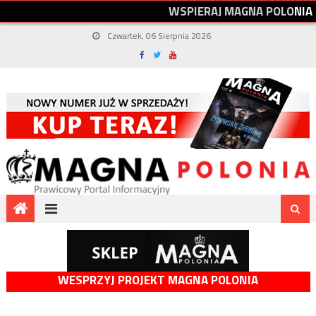
W
S
P
I
E
R
A
J
M
A
G
N
A
P
O
L
O
N
I
A
Czwartek, 06 Sierpnia 2026
WESPRZYJ PROJEKT MAGNA POLONIA