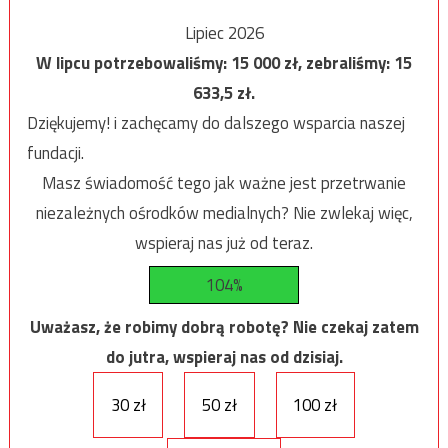
Lipiec 2026
W lipcu potrzebowaliśmy:
15 000
zł, zebraliśmy:
15
633,5
zł.
Dziękujemy! i zachęcamy do dalszego wsparcia naszej
fundacji.
Masz świadomość tego jak ważne jest przetrwanie
niezależnych ośrodków medialnych? Nie zwlekaj więc,
wspieraj nas już od teraz.
104%
Uważasz, że robimy dobrą robotę? Nie czekaj zatem
do jutra, wspieraj nas od dzisiaj.
30 zł
50 zł
100 zł