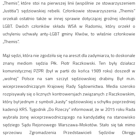
„Themis”, które stoi na pierwszej linii (wspólnie ze stowarzyszeniem
„Iustitia”) sędziowskiej rebelii. Członkowie stowarzyszenia „Themis”
orzekali ostatnio także w innej sprawie dotyczącej groźnej ideologii
LGBT. Dwóch członków składu WSA w Radomiu, który orzekł o
uchyleniu uchwały anty-LGBT gminy Klwów, to właśnie członkowie
„Themis”.
Mąż sędzi, która nie zgodziła się na areszt dla zadymiarza, to doskonale
znany mediom sędzia Płk. Piotr Raczkowski. Ten były działacz
komunistycznej PZPR (był w partii do końca 1989 roku) doszedł w
„wolnej” Polsce na sam szczyt sędziowskiej drabiny. Był m.in.
wiceprzewodniczącym Krajowej Rady Sądownictwa. Media szeroko
rozpisywały się o licznych kontrowersjach związanych z Raczkowskim,
który był jednym z symboli „kasty” sędziowskiej u schyłku poprzedniej
kadencji KRS. Tygodnik „Do Rzeczy” informował, że w 2015 roku Rada
wybrała żonę wiceprzewodniczącego na kandydatkę na stanowisko
sędziego Sądu Rejonowego Warszawa-Mokotów. Stało się tak mimo
sprzeciwu Zgromadzenia Przedstawicieli Sędziów Okręgu