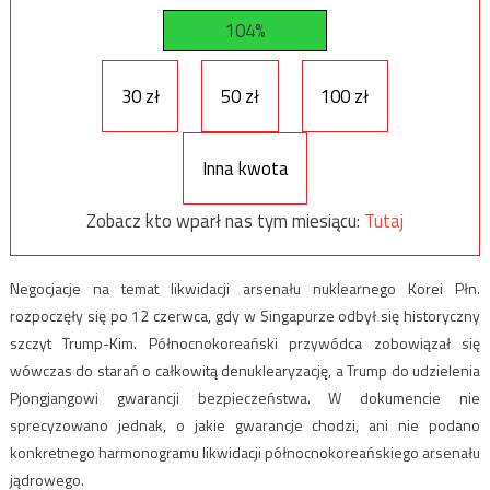
104%
30 zł
50 zł
100 zł
Inna kwota
Zobacz kto wparł nas tym miesiącu:
Tutaj
Negocjacje na temat likwidacji arsenału nuklearnego Korei Płn.
rozpoczęły się po 12 czerwca, gdy w Singapurze odbył się historyczny
szczyt Trump-Kim. Północnokoreański przywódca zobowiązał się
wówczas do starań o całkowitą denuklearyzację, a Trump do udzielenia
Pjongjangowi gwarancji bezpieczeństwa. W dokumencie nie
sprecyzowano jednak, o jakie gwarancje chodzi, ani nie podano
konkretnego harmonogramu likwidacji północnokoreańskiego arsenału
jądrowego.