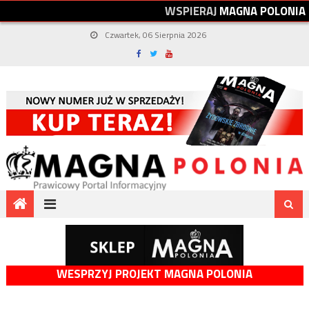
W
S
P
I
E
R
A
J
M
A
G
N
A
P
O
L
O
N
I
A
Czwartek, 06 Sierpnia 2026
WESPRZYJ PROJEKT MAGNA POLONIA