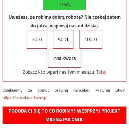
104%
Uważasz, że robimy dobrą robotę? Nie czekaj zatem
do jutra, wspieraj nas od dzisiaj.
30 zł
50 zł
100 zł
Inna kwota
Zobacz kto wparł nas tym miesiącu:
Tutaj
Dziękujemy za pomoc prawną Kancelarii Prawnej Litwin:
https://kancelaria-litwin.pl
PODOBA CI SIĘ TO CO ROBIMY? WESPRZYJ PROJEKT
MAGNA POLONIA!