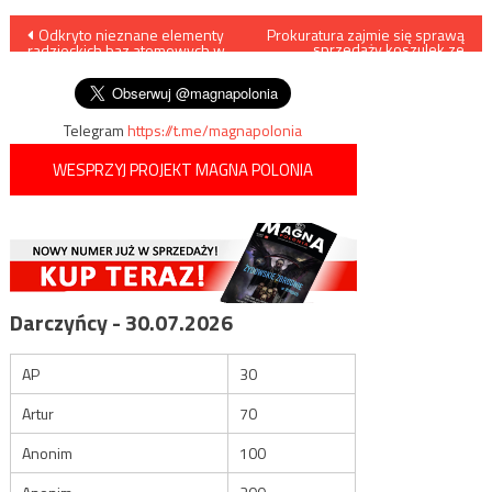
Nawigacja
Odkryto nieznane elementy
Prokuratura zajmie się sprawą
sprzedaży koszulek ze
radzieckich baz atomowych w
Stalinem
wpisu
Polsce
Telegram
https://t.me/magnapolonia
WESPRZYJ PROJEKT MAGNA POLONIA
Darczyńcy - 30.07.2026
AP
30
Artur
70
Anonim
100