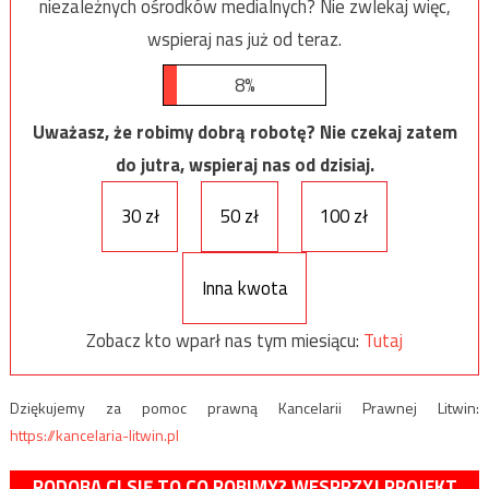
niezależnych ośrodków medialnych? Nie zwlekaj więc,
wspieraj nas już od teraz.
8%
Uważasz, że robimy dobrą robotę? Nie czekaj zatem
do jutra, wspieraj nas od dzisiaj.
30 zł
50 zł
100 zł
Inna kwota
Zobacz kto wparł nas tym miesiącu:
Tutaj
Dziękujemy za pomoc prawną Kancelarii Prawnej Litwin:
https://kancelaria-litwin.pl
PODOBA CI SIĘ TO CO ROBIMY? WESPRZYJ PROJEKT