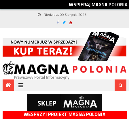
W
S
P
I
E
R
A
J
M
A
G
N
A
P
O
L
O
N
I
A
Niedziela, 09 Sierpnia 2026
WESPRZYJ PROJEKT MAGNA POLONIA