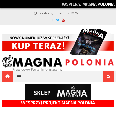
W
S
P
I
E
R
A
J
M
A
G
N
A
P
O
L
O
N
I
A
Niedziela, 09 Sierpnia 2026
WESPRZYJ PROJEKT MAGNA POLONIA