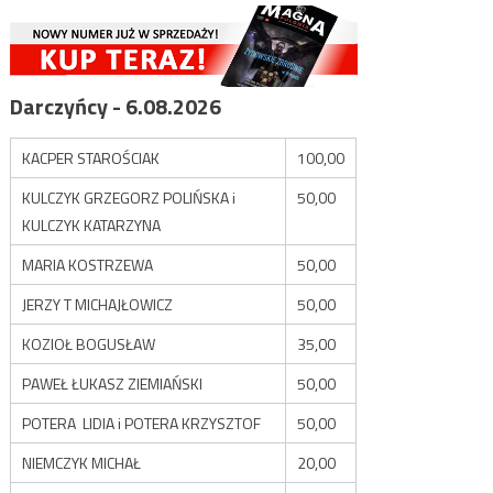
Darczyńcy - 6.08.2026
KACPER STAROŚCIAK
100,00
KULCZYK GRZEGORZ POLIŃSKA i
50,00
KULCZYK KATARZYNA
MARIA KOSTRZEWA
50,00
JERZY T MICHAJŁOWICZ
50,00
KOZIOŁ BOGUSŁAW
35,00
PAWEŁ ŁUKASZ ZIEMIAŃSKI
50,00
POTERA LIDIA i POTERA KRZYSZTOF
50,00
NIEMCZYK MICHAŁ
20,00