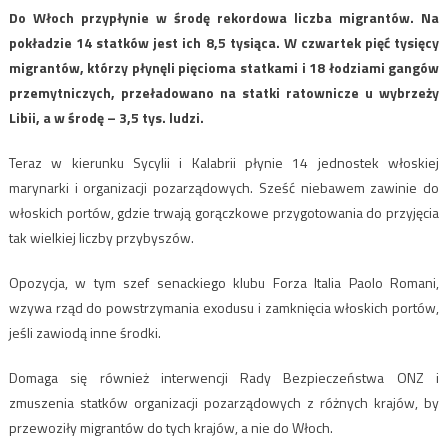
Do Włoch przypłynie w środę rekordowa liczba migrantów. Na
pokładzie 14 statków jest ich 8,5 tysiąca. W czwartek pięć tysięcy
migrantów, którzy płynęli pięcioma statkami i 18 łodziami gangów
przemytniczych, przeładowano na statki ratownicze u wybrzeży
Libii, a w środę – 3,5 tys. ludzi.
Teraz w kierunku Sycylii i Kalabrii płynie 14 jednostek włoskiej
marynarki i organizacji pozarządowych. Sześć niebawem zawinie do
włoskich portów, gdzie trwają gorączkowe przygotowania do przyjęcia
tak wielkiej liczby przybyszów.
Opozycja, w tym szef senackiego klubu Forza Italia Paolo Romani,
wzywa rząd do powstrzymania exodusu i zamknięcia włoskich portów,
jeśli zawiodą inne środki.
Domaga się również interwencji Rady Bezpieczeństwa ONZ i
zmuszenia statków organizacji pozarządowych z różnych krajów, by
przewoziły migrantów do tych krajów, a nie do Włoch.