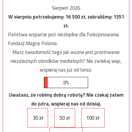
Sierpień 2026
W sierpniu potrzebujemy:
16 500
zł, zebraliśmy:
1351
zł.
Państwa wsparcie jest niezbędne dla funkcjonowania
Fundacji Magna Polonia.
Masz świadomość tego jak ważne jest przetrwanie
niezależnych ośrodków medialnych? Nie zwlekaj więc,
wspieraj nas już od teraz.
8%
Uważasz, że robimy dobrą robotę? Nie czekaj zatem
do jutra, wspieraj nas od dzisiaj.
30 zł
50 zł
100 zł