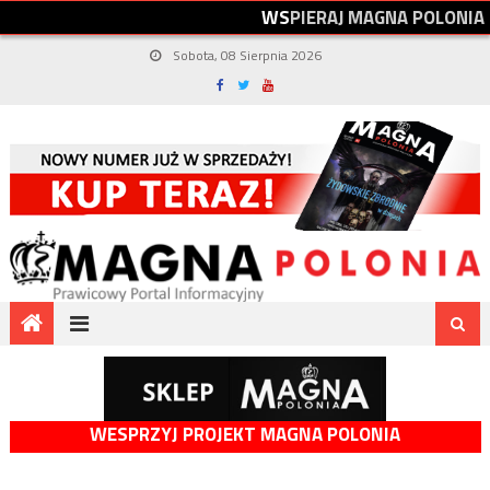
W
S
P
I
E
R
A
J
M
A
G
N
A
P
O
L
O
N
I
A
Sobota, 08 Sierpnia 2026
WESPRZYJ PROJEKT MAGNA POLONIA