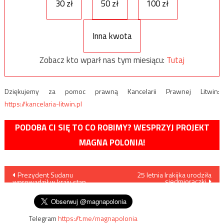
30 zł
50 zł
100 zł
Inna kwota
Zobacz kto wparł nas tym miesiącu:
Tutaj
Dziękujemy za pomoc prawną Kancelarii Prawnej Litwin:
https://kancelaria-litwin.pl
PODOBA CI SIĘ TO CO ROBIMY? WESPRZYJ PROJEKT
MAGNA POLONIA!
Nawigacja
Prezydent Sudanu
25 letnia Irakijka urodziła
siedmioraczki
wprowadził w kraju stan
wpisu
wyjątkowy
Telegram
https://t.me/magnapolonia