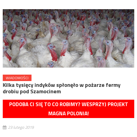
WIADOMOŚCI
Kilka tysięcy indyków spłonęło w pożarze fermy
drobiu pod Szamocinem
PODOBA CI SIĘ TO CO ROBIMY? WESPRZYJ PROJEKT
MAGNA POLONIA!
23 lutego 2019