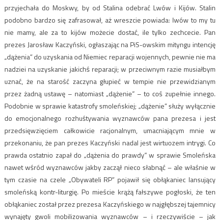
przyjechała do Moskwy, by od Stalina odebrać Lwów i Kijów. Stalin
podobno bardzo się zafrasował, aż wreszcie powiada: lwów to my tu
nie mamy, ale za to kijów możecie dostać, ile tylko zechcecie. Pan
prezes Jarosław Kaczyński, ogłaszając na PiS-owskim mityngu intencję
„dążenia” do uzyskania od Niemiec reparacji wojennych, pewnie nie ma
nadziei na uzyskanie jakichś reparacji; w przeciwnym razie musiałbym
uznać, że na starość zaczyna głupieć w tempie nie przewidzianym
przez żadną ustawę – natomiast „dążenie” – to coś zupełnie innego.
Podobnie w sprawie katastrofy smoleńskiej; „dążenie” służy wyłącznie
do emocjonalnego rozhuśtywania wyznawców pana prezesa i jest
przedsięwzięciem całkowicie racjonalnym, umacniającym mnie w
przekonaniu, że pan prezes Kaczyński nadal jest wirtuozem intrygi. Co
prawda ostatnio zapał do „dążenia do prawdy” w sprawie Smoleńska
nawet wśród wyznawców jakby zaczął nieco słabnąć – ale właśnie w
tym czasie na czele „Obywateli RP” pojawił się obłąkaniec lansujący
smoleńską kontr-liturgię. Po mieście krążą fałszywe pogłoski, że ten
obłąkaniec został przez prezesa Kaczyńskiego w najgłębszej tajemnicy
wynajęty gwoli mobilizowania wyznawców – i rzeczywiście – jak