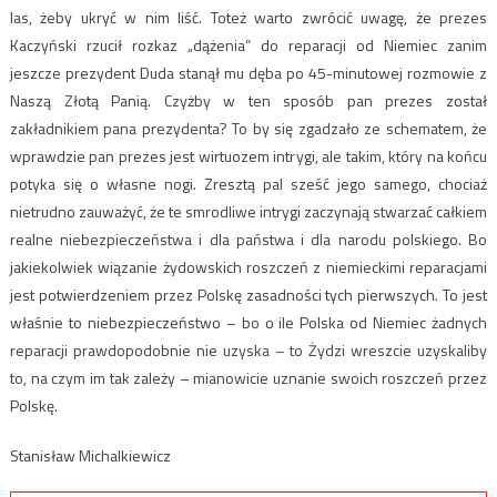
las, żeby ukryć w nim liść. Toteż warto zwrócić uwagę, że prezes
Kaczyński rzucił rozkaz „dążenia” do reparacji od Niemiec zanim
jeszcze prezydent Duda stanął mu dęba po 45-minutowej rozmowie z
Naszą Złotą Panią. Czyżby w ten sposób pan prezes został
zakładnikiem pana prezydenta? To by się zgadzało ze schematem, że
wprawdzie pan prezes jest wirtuozem intrygi, ale takim, który na końcu
potyka się o własne nogi. Zresztą pal sześć jego samego, chociaż
nietrudno zauważyć, że te smrodliwe intrygi zaczynają stwarzać całkiem
realne niebezpieczeństwa i dla państwa i dla narodu polskiego. Bo
jakiekolwiek wiązanie żydowskich roszczeń z niemieckimi reparacjami
jest potwierdzeniem przez Polskę zasadności tych pierwszych. To jest
właśnie to niebezpieczeństwo – bo o ile Polska od Niemiec żadnych
reparacji prawdopodobnie nie uzyska – to Żydzi wreszcie uzyskaliby
to, na czym im tak zależy – mianowicie uznanie swoich roszczeń przez
Polskę.
Stanisław Michalkiewicz