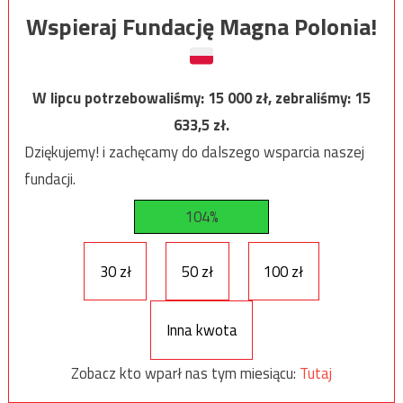
Wspieraj Fundację Magna Polonia!
W lipcu potrzebowaliśmy:
15 000
zł, zebraliśmy:
15
633,5
zł.
Dziękujemy! i zachęcamy do dalszego wsparcia naszej
fundacji.
104%
30 zł
50 zł
100 zł
Inna kwota
Zobacz kto wparł nas tym miesiącu:
Tutaj