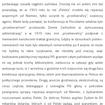
podważając zasadę ciągłości państwa. Zresztą nie on jeden; inni też
powiadają, że w 1953 roku to nie „Polska” zrzekła się reparacji
wojennych od Niemiec, tylko uczynili to „przebierańcy”, sowieccy
agenci. Warto tedy pamiętać, że konferencja w Poczdamie właśnie tym
„przebierańcom” przekazała Ziemie Zachodnie w „tymczasową
administrację”, a w 1970 roku inni „przebierańcy” podpisali z
niemieckim kanclerzem traktat graniczny. Gdyby w stosunkach polsko-
niemieckich nie było tylu otwartych remanentów po II wojnie, to może
nie byłoby to takie ryzykowne, ale niestety jest inaczej, więc
budowanie patriotycznej reputacji PiS graniem całym państwem wydaje
mi się jednak trochę lekkomyślne, zwłaszcza w sytuacji gdy wiele
wskazuje na to, iż 1 września o godzinie 4,45 rozpocznie się druga faza
kombinacji operacyjnej, której celem jest doprowadzenie w Polsce do
politycznego przesilenia. Drugą, jeszcze groźniejszą okolicznością, są
coraz częściej dobiegające z szeregów PiS głosy o potrzebie
powiązania sprawy reparacji wojennych od Niemiec, z żydowskimi
roszczeniami wobec Polski. Że dobrze; Polska wypłaci Żydom te 65
miliardów dolarów, których ci od Polski żądają, pod warunkiem, że