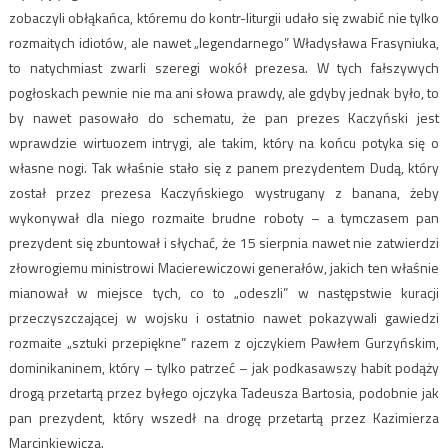
zobaczyli obłąkańca, któremu do kontr-liturgii udało się zwabić nie tylko
rozmaitych idiotów, ale nawet „legendarnego” Władysława Frasyniuka,
to natychmiast zwarli szeregi wokół prezesa. W tych fałszywych
pogłoskach pewnie nie ma ani słowa prawdy, ale gdyby jednak było, to
by nawet pasowało do schematu, że pan prezes Kaczyński jest
wprawdzie wirtuozem intrygi, ale takim, który na końcu potyka się o
własne nogi. Tak właśnie stało się z panem prezydentem Dudą, który
został przez prezesa Kaczyńskiego wystrugany z banana, żeby
wykonywał dla niego rozmaite brudne roboty – a tymczasem pan
prezydent się zbuntował i słychać, że 15 sierpnia nawet nie zatwierdzi
złowrogiemu ministrowi Macierewiczowi generałów, jakich ten właśnie
mianował w miejsce tych, co to „odeszli” w następstwie kuracji
przeczyszczającej w wojsku i ostatnio nawet pokazywali gawiedzi
rozmaite „sztuki przepiękne” razem z ojczykiem Pawłem Gurzyńskim,
dominikaninem, który – tylko patrzeć – jak podkasawszy habit podąży
drogą przetartą przez byłego ojczyka Tadeusza Bartosia, podobnie jak
pan prezydent, który wszedł na drogę przetartą przez Kazimierza
Marcinkiewicza.