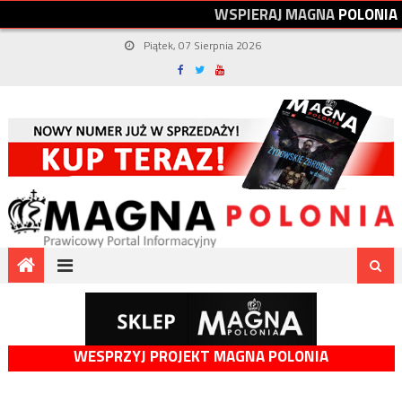
W
S
P
I
E
R
A
J
M
A
G
N
A
P
O
L
O
N
I
A
Piątek, 07 Sierpnia 2026
WESPRZYJ PROJEKT MAGNA POLONIA