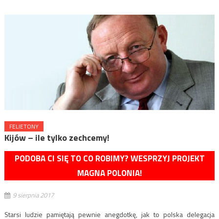
FELIETONY
Kijów – ile tylko zechcemy!
PODOBA CI SIĘ TO CO ROBIMY? WESPRZYJ PROJEKT
MAGNA POLONIA!
9 sierpnia 2017
Starsi ludzie pamiętają pewnie anegdotkę, jak to polska delegacja