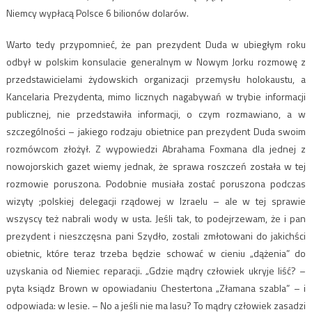
Niemcy wypłacą Polsce 6 bilionów dolarów.
Warto tedy przypomnieć, że pan prezydent Duda w ubiegłym roku
odbył w polskim konsulacie generalnym w Nowym Jorku rozmowę z
przedstawicielami żydowskich organizacji przemysłu holokaustu, a
Kancelaria Prezydenta, mimo licznych nagabywań w trybie informacji
publicznej, nie przedstawiła informacji, o czym rozmawiano, a w
szczególności – jakiego rodzaju obietnice pan prezydent Duda swoim
rozmówcom złożył. Z wypowiedzi Abrahama Foxmana dla jednej z
nowojorskich gazet wiemy jednak, że sprawa roszczeń została w tej
rozmowie poruszona. Podobnie musiała zostać poruszona podczas
wizyty ;polskiej delegacji rządowej w Izraelu – ale w tej sprawie
wszyscy też nabrali wody w usta. Jeśli tak, to podejrzewam, że i pan
prezydent i nieszczęsna pani Szydło, zostali zmłotowani do jakichści
obietnic, które teraz trzeba będzie schować w cieniu „dążenia” do
uzyskania od Niemiec reparacji. „Gdzie mądry człowiek ukryje liść? –
pyta ksiądz Brown w opowiadaniu Chestertona „Złamana szabla” – i
odpowiada: w lesie. – No a jeśli nie ma lasu? To mądry człowiek zasadzi