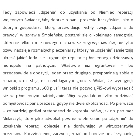
Tedy zapowiedź „dążenia” do uzyskania od Niemiec reparacji
wojennych świadczyłaby dobrze o panu prezesie Kaczyńskim, jako o
dobrym gospodarzu, który, przewidując rychły uwiąd „dążenia do
prawdy” w sprawie Smoleńska, postarał się o kolejnego samograja,
który nie tylko tchnie nowego ducha w szeregi wyznawców, nie tylko
ożywi nadzieje rozmaitych pieczeniarzy, którzy na „dążeniu” zamierzają
ukręcić jakieś lody, ale i ugruntuje reputację płomiennego dzierżawcy
monopolu na patriotyzm. Właściwie już ugruntował – bo
przedstawiciele opozycji, jeden przez drugiego, przypominają sobie o
reparacjach i stają na nieubłaganym gruncie. Widać, że wyciągnęli
wnioski z programu „500 plus” i teraz nie pozwolą PiS-owi wyprzedzić
się w płomiennym patriotyzmie. Więc wypadałoby tylko podziwiać
pomysłowość pana prezesa, gdyby nie dwie okoliczności. Po pierwsze
– co bardziej gorliwi pretendenci do kręcenia lodów, jak np. pan mec
Mularczyk, który jako adwokat pewnie wiele sobie po „dążeniu” do
uzyskania reparacji obiecuje, nie dorównując w wirtuozerstwie
prezesowi Kaczyńskiemu, zaczyna jechać po bandzie bez trzymanki,