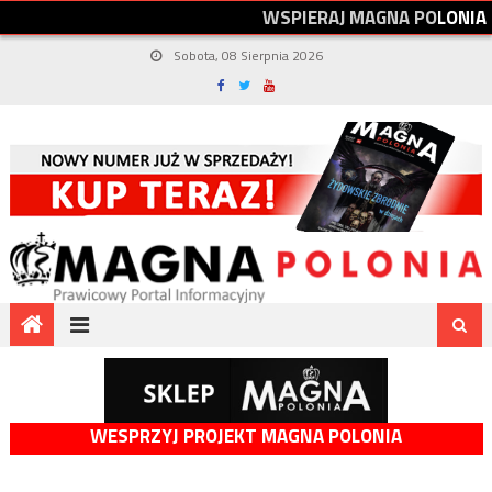
W
S
P
I
E
R
A
J
M
A
G
N
A
P
O
L
O
N
I
A
Sobota, 08 Sierpnia 2026
WESPRZYJ PROJEKT MAGNA POLONIA