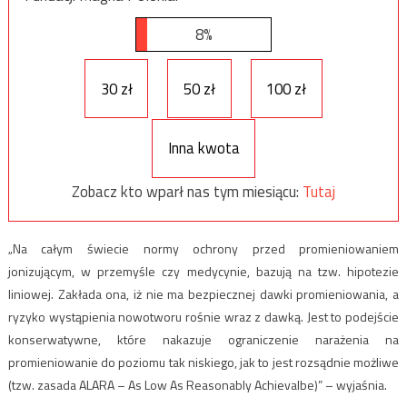
8%
30 zł
50 zł
100 zł
Inna kwota
Zobacz kto wparł nas tym miesiącu:
Tutaj
„Na całym świecie normy ochrony przed promieniowaniem
jonizującym, w przemyśle czy medycynie, bazują na tzw. hipotezie
liniowej. Zakłada ona, iż nie ma bezpiecznej dawki promieniowania, a
ryzyko wystąpienia nowotworu rośnie wraz z dawką. Jest to podejście
konserwatywne, które nakazuje ograniczenie narażenia na
promieniowanie do poziomu tak niskiego, jak to jest rozsądnie możliwe
(tzw. zasada ALARA – As Low As Reasonably Achievalbe)” – wyjaśnia.