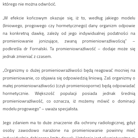
którego nie można odwrócić.
„W efekcie końcowym okazuje się, iż to, według jakiego modelu
(liniowego, progowego czy hormetycznego) dany organizm odpowie
na konkretną dawkę, zależy od jego indywidualnej podatności na
promieniowanie jonizujące, zwaną promieniowrażliwością” –
podkreśla dr Fornalski. Ta promieniowrażliwość – dodaje może się
jednak zmieniać z czasem.
„Organizmy o dużej promieniowrażliwości będą reagować mocniej na
promieniowanie, co objawia się odpowiedzią liniową. Zaś organizmy o
małej promieniowrażliwości (czyli promieniooporne) będą odpowiadać
hormetycznie. Większość populacji posiada jednak średnią
promieniowrażliwość, co oznacza, iż możemy mówić o dominacji
modelu progowego” – uważa specjalista.
Jego zdaniem ma to duże znaczenie dla ochrony radiologicznej, gdyż
osoby zawodowo narażone na promieniowanie powinny mieć
indywidualnie dobierane limity dawek. Ustalenie jest również ważne w