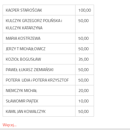
KACPER STAROŚCIAK
100,00
KULCZYK GRZEGORZ POLIŃSKA i
50,00
KULCZYK KATARZYNA
MARIA KOSTRZEWA
50,00
JERZY T MICHAJŁOWICZ
50,00
KOZIOŁ BOGUSŁAW
35,00
PAWEŁ ŁUKASZ ZIEMIAŃSKI
50,00
POTERA LIDIA i POTERA KRZYSZTOF
50,00
NIEMCZYK MICHAŁ
20,00
SŁAWOMIR PIĄTEK
10,00
KAMIL JAN KOWALCZYK
50,00
Więcej...