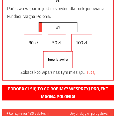
zł.
Państwa wsparcie jest niezbędne dla funkcjonowania
Fundacji Magna Polonia.
8%
30 zł
50 zł
100 zł
Inna kwota
Zobacz kto wparł nas tym miesiącu:
Tutaj
PODOBA CI SIĘ TO CO ROBIMY? WESPRZYJ PROJEKT
MAGNA POLONIA!
Nawigacja
Co najmniej 135 zabitych i
Dwie fabryki nielegalnych