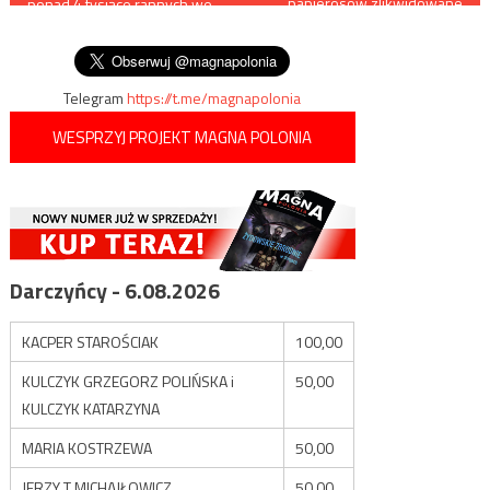
papierosów zlikwidowane
ponad 4 tysiące rannych we
przez CBŚP i KAS
wpisu
wczorajszym wybuchu w
Bejrucie
Telegram
https://t.me/magnapolonia
WESPRZYJ PROJEKT MAGNA POLONIA
Darczyńcy - 6.08.2026
KACPER STAROŚCIAK
100,00
KULCZYK GRZEGORZ POLIŃSKA i
50,00
KULCZYK KATARZYNA
MARIA KOSTRZEWA
50,00
JERZY T MICHAJŁOWICZ
50,00