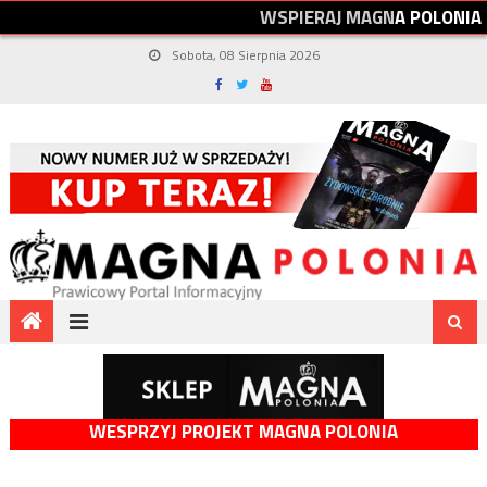
W
S
P
I
E
R
A
J
M
A
G
N
A
P
O
L
O
N
I
A
Sobota, 08 Sierpnia 2026
WESPRZYJ PROJEKT MAGNA POLONIA