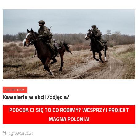
FELIETONY
Kawaleria w akcji /zdjęcia/
PODOBA CI SIĘ TO CO ROBIMY? WESPRZYJ PROJEKT
MAGNA POLONIA!
1 grudnia 2021