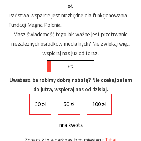
zł.
Państwa wsparcie jest niezbędne dla funkcjonowania
Fundacji Magna Polonia.
Masz świadomość tego jak ważne jest przetrwanie
niezależnych ośrodków medialnych? Nie zwlekaj więc,
wspieraj nas już od teraz.
8%
Uważasz, że robimy dobrą robotę? Nie czekaj zatem
do jutra, wspieraj nas od dzisiaj.
30 zł
50 zł
100 zł
Inna kwota
Zobacz kto wparł nas tym miesiącu:
Tutaj