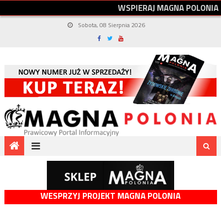
W
S
P
I
E
R
A
J
M
A
G
N
A
P
O
L
O
N
I
A
Sobota, 08 Sierpnia 2026
WESPRZYJ PROJEKT MAGNA POLONIA