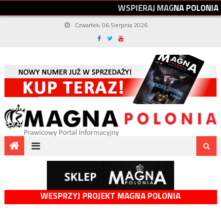
W
S
P
I
E
R
A
J
M
A
G
N
A
P
O
L
O
N
I
A
Czwartek, 06 Sierpnia 2026
WESPRZYJ PROJEKT MAGNA POLONIA