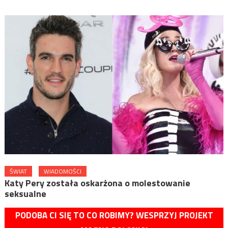
ŚWIAT
WIADOMOŚCI
Katy Pery została oskarżona o molestowanie
seksualne
PODOBA CI SIĘ TO CO ROBIMY? WESPRZYJ PROJEKT