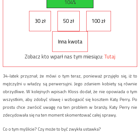
104%
30 zł
50 zł
100 zł
Inna kwota
Zobacz kto wparł nas tym miesiącu:
Tutaj
34-latek przyznał, że mówi o tym teraz, ponieważ przyjęło się, iż to
mężczyźni u władzy są perwersyjni. Jego zdaniem kobiety są równie
obrzydliwe. W kolejnych wpisach Kloss dodał, że nie opowiada o tym
wszystkim, aby zdobyć sławę i wzbogacić się kosztem Katy Perry. Po
prostu chce zwrócić uwagę na ten problem w branży. Katy Perry nie
zdecydowała się na ten moment skomentować całej sprawy.
Co o tym myślicie? Czy może to być zwykła ustawka?