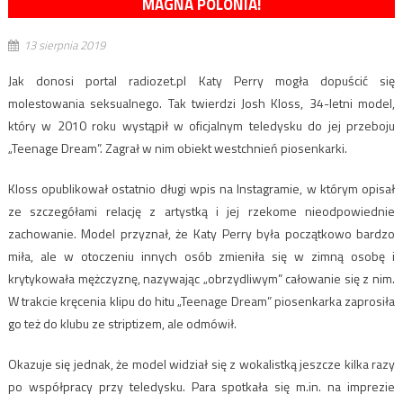
MAGNA POLONIA!
13 sierpnia 2019
Jak donosi portal radiozet.pl Katy Perry mogła dopuścić się
molestowania seksualnego. Tak twierdzi Josh Kloss, 34-letni model,
który w 2010 roku wystąpił w oficjalnym teledysku do jej przeboju
„Teenage Dream”. Zagrał w nim obiekt westchnień piosenkarki.
Kloss opublikował ostatnio długi wpis na Instagramie, w którym opisał
ze szczegółami relację z artystką i jej rzekome nieodpowiednie
zachowanie. Model przyznał, że Katy Perry była początkowo bardzo
miła, ale w otoczeniu innych osób zmieniła się w zimną osobę i
krytykowała mężczyznę, nazywając „obrzydliwym” całowanie się z nim.
W trakcie kręcenia klipu do hitu „Teenage Dream” piosenkarka zaprosiła
go też do klubu ze striptizem, ale odmówił.
Okazuje się jednak, że model widział się z wokalistką jeszcze kilka razy
po współpracy przy teledysku. Para spotkała się m.in. na imprezie