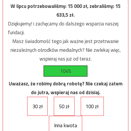
W lipcu potrzebowaliśmy:
15 000
zł, zebraliśmy:
15
633,5
zł.
Dziękujemy! i zachęcamy do dalszego wsparcia naszej
fundacji.
Masz świadomość tego jak ważne jest przetrwanie
niezależnych ośrodków medialnych? Nie zwlekaj więc,
wspieraj nas już od teraz.
104%
Uważasz, że robimy dobrą robotę? Nie czekaj zatem
do jutra, wspieraj nas od dzisiaj.
30 zł
50 zł
100 zł
Inna kwota