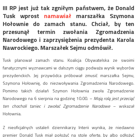
III RP jest już tak zgniłym państwem, że Donald
Tusk wprost
namawiał
marszałka Szymona
Hołownie do zamach stanu. Chciał, by ten
przesunął termin zwołania Zgromadzenia
Narodowego i zaprzysiężenia prezydenta Karola
Nawrockiego. Marszałek Sejmu odmówił.
Tusk planował zamach stanu. Koalicja Obywatelska ze swoimi
fanatycznymi wyznawcami w dalszym ciągu podważa wynik wyborów
prezydenckich. Jej przywódca próbował zmusić marszałka Sejmu,
Szymona Hołownię, do niezwoływania Zgromadzenia Narodowego.
Pomimo takich działań Szymon Hołownia zwoła Zgromadzenie
Narodowego na 6 sierpnia na godzinę 10.00.
– Moją rolą jest przeciąć
ten chocholi taniec i zwołać Zgromadzenie Narodowe
– wskazał
Hołownia.
Z nieoficjalnych ustaleń dziennikarzy Interii wynika, że niedawno
premier Donald Tusk miał położyć na stole ofertę, by albo odłożyć