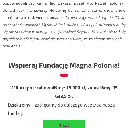
odpowiedzialność karną. Jak wskazał poseł PiS, Paweł Jabłoński,
Donald Tusk, namawiając Hołownię do zamachu stanu, chciał znów
łamać prawo cudzymi rękoma.
– To jest zagrożone karą do 20 lat
pozbawienia wolności. Myślę, iż Tusk może mieć kłopot, którego sam by
się nie spodziewał, dlatego że najwyraźniej Szymon Hołownia okazał się
psychicznie silniejszy, oparł się tym naciskom, za to akurat szacunek
–
powiedział.
Wspieraj Fundację Magna Polonia!
W lipcu potrzebowaliśmy:
15 000
zł, zebraliśmy:
15
633,5
zł.
Dziękujemy! i zachęcamy do dalszego wsparcia naszej
fundacji.
104%