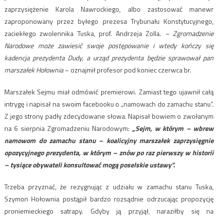
zaprzysiężenie Karola Nawrockiego, albo zastosować manewr
zaproponowany przez byłego prezesa Trybunału Konstytucyjnego,
zaciekłego zwolennika Tuska, prof. Andrzeja Zolla.
– Zgromadzenie
Narodowe może zawiesić swoje postępowanie i wtedy kończy się
kadencja prezydenta Dudy, a urząd prezydenta będzie sprawował pan
marszałek Hołownia
– oznajmił profesor pod koniec czerwca br.
Marszałek Sejmu miał odmówić premierowi. Zamiast tego ujawnił całą
intrygę i napisał na swoim facebooku o „namowach do zamachu stanu”.
Z jego strony padły zdecydowane słowa. Napisał bowiem o zwołanym
na 6 sierpnia Zgromadzeniu Narodowym:
„Sejm, w którym – wbrew
namowom do zamachu stanu – koalicyjny marszałek zaprzysięgnie
opozycyjnego prezydenta, w którym – znów po raz pierwszy w historii
– tysiące obywateli konsultować mogą poselskie ustawy”.
Trzeba przyznać, że rezygnując z udziału w zamachu stanu Tuska,
Szymon Hołownia postąpił bardzo rozsądnie odrzucając propozycję
proniemieckiego satrapy. Gdyby ją przyjął, naraziłby się na