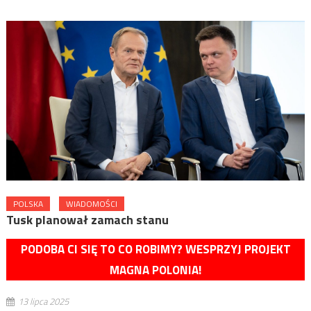
POLSKA
WIADOMOŚCI
Tusk planował zamach stanu
PODOBA CI SIĘ TO CO ROBIMY? WESPRZYJ PROJEKT
MAGNA POLONIA!
13 lipca 2025