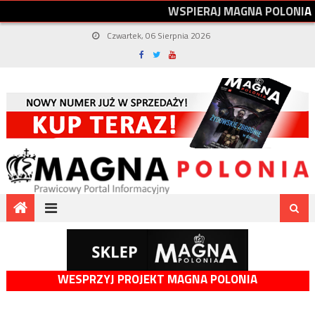
W
S
P
I
E
R
A
J
M
A
G
N
A
P
O
L
O
N
I
A
Czwartek, 06 Sierpnia 2026
WESPRZYJ PROJEKT MAGNA POLONIA