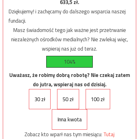
633,5
zł.
Dziękujemy! i zachęcamy do dalszego wsparcia naszej
fundacji.
Masz świadomość tego jak ważne jest przetrwanie
niezależnych ośrodków medialnych? Nie zwlekaj więc,
wspieraj nas już od teraz.
104%
Uważasz, że robimy dobrą robotę? Nie czekaj zatem
do jutra, wspieraj nas od dzisiaj.
30 zł
50 zł
100 zł
Inna kwota
Zobacz kto wparł nas tym miesiącu:
Tutaj