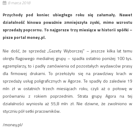
8 marca 2018
Przychody pod koniec ubiegłego roku się załamały. Nawet
działalność kinowa poważnie zmniejszyła zyski, mimo wzrostu
sprzedaży popcornu. To najgorsze trzy miesiące w historii spółki –
pisze portal money.pl.
Nie dość, że sprzedaż „Gazety Wyborczej” – jeszcze kilka lat temu
okrętu flagowego medialnej grupy – spadła ostatnio poniżej 100 tys.
egzemplarzy, to i padły zamówienia od pozostałych wydawców prasy
dla firmowej drukarni. To przełożyło się na prawdziwy krach w
sprzedaży usług poligraficznych w Agorze. Te spadły do zaledwie 19
mln zł w ostatnich trzech miesiącach roku, czyli aż o połowę w
porównaniu z rokiem poprzednim. Strata grupy Agora na tej
działalności wyniosła aż 55,8 mln zł. Nie dziwne, że zwolniono w
styczniu pół setki pracowników.
/money.pl/