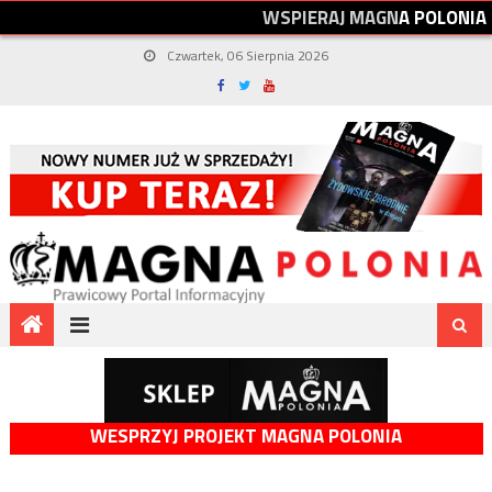
W
S
P
I
E
R
A
J
M
A
G
N
A
P
O
L
O
N
I
A
Czwartek, 06 Sierpnia 2026
WESPRZYJ PROJEKT MAGNA POLONIA