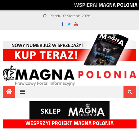
W
S
P
I
E
R
A
J
M
A
G
N
A
P
O
L
O
N
I
A
Piątek, 07 Sierpnia 2026
WESPRZYJ PROJEKT MAGNA POLONIA