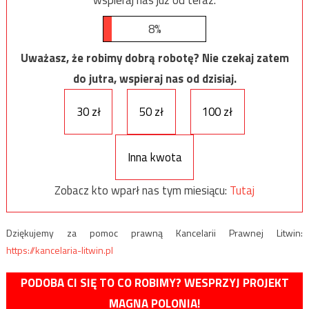
8%
Uważasz, że robimy dobrą robotę? Nie czekaj zatem
do jutra, wspieraj nas od dzisiaj.
30 zł
50 zł
100 zł
Inna kwota
Zobacz kto wparł nas tym miesiącu:
Tutaj
Dziękujemy za pomoc prawną Kancelarii Prawnej Litwin:
https://kancelaria-litwin.pl
PODOBA CI SIĘ TO CO ROBIMY? WESPRZYJ PROJEKT
MAGNA POLONIA!