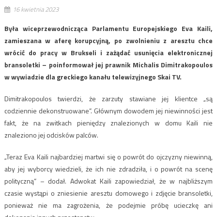
16 kwietnia 2023
Była wiceprzewodnicząca Parlamentu Europejskiego Eva Kaili,
zamieszana w aferę korupcyjną, po zwolnieniu z aresztu chce
wrócić do pracy w Brukseli i zażądać usunięcia elektronicznej
bransoletki – poinformował jej prawnik Michalis Dimitrakopoulos
w wywiadzie dla greckiego kanału telewizyjnego Skai TV.
Dimitrakopoulos twierdzi, że zarzuty stawiane jej klientce „są
codziennie dekonstruowane”. Głównym dowodem jej niewinności jest
fakt, że na zwitkach pieniędzy znalezionych w domu Kaili nie
znaleziono jej odcisków palców.
„Teraz Eva Kaili najbardziej martwi się o powrót do ojczyzny niewinną,
aby jej wyborcy wiedzieli, że ich nie zdradziła, i o powrót na scenę
polityczną” – dodał. Adwokat Kaili zapowiedział, że w najbliższym
czasie wystąpi o zniesienie aresztu domowego i zdjęcie bransoletki,
ponieważ nie ma zagrożenia, że podejmie próbę ucieczkę ani