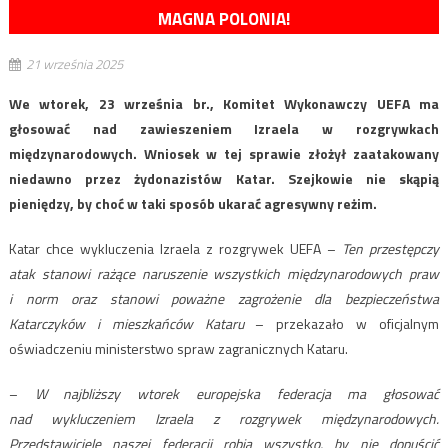
MAGNA POLONIA!
21 września 2025
We wtorek, 23 września br., Komitet Wykonawczy UEFA ma
głosować nad zawieszeniem Izraela w rozgrywkach
międzynarodowych. Wniosek w tej sprawie złożył zaatakowany
niedawno przez żydonazistów Katar. Szejkowie nie skąpią
pieniędzy, by choć w taki sposób ukarać agresywny reżim.
Katar chce wykluczenia Izraela z rozgrywek UEFA –
Ten przestępczy
atak stanowi rażące naruszenie wszystkich międzynarodowych praw
i norm oraz stanowi poważne zagrożenie dla bezpieczeństwa
Katarczyków i mieszkańców Kataru
– przekazało w oficjalnym
oświadczeniu ministerstwo spraw zagranicznych Kataru.
–
W najbliższy wtorek europejska federacja ma głosować
nad wykluczeniem Izraela z rozgrywek międzynarodowych.
Przedstawiciele naszej federacji robią wszystko, by nie dopuścić