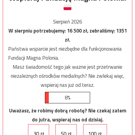
Sierpień 2026
W sierpniu potrzebujemy:
16 500
zł, zebraliśmy:
1351
zł.
Państwa wsparcie jest niezbędne dla funkcjonowania
Fundacji Magna Polonia.
Masz świadomość tego jak ważne jest przetrwanie
niezależnych ośrodków medialnych? Nie zwlekaj więc,
wspieraj nas już od teraz.
8%
Uważasz, że robimy dobrą robotę? Nie czekaj zatem
do jutra, wspieraj nas od dzisiaj.
30 zł
50 zł
100 zł