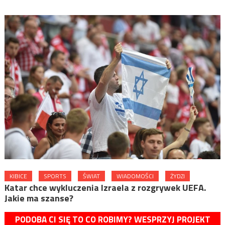
KIBICE
SPORTS
ŚWIAT
WIADOMOŚCI
ŻYDZI
Katar chce wykluczenia Izraela z rozgrywek UEFA.
Jakie ma szanse?
PODOBA CI SIĘ TO CO ROBIMY? WESPRZYJ PROJEKT