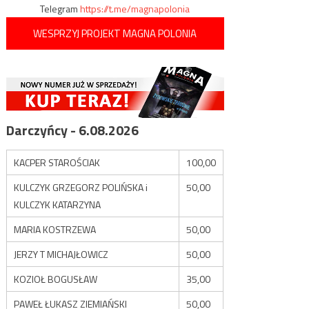
Telegram
https://t.me/magnapolonia
WESPRZYJ PROJEKT MAGNA POLONIA
Darczyńcy - 6.08.2026
KACPER STAROŚCIAK
100,00
KULCZYK GRZEGORZ POLIŃSKA i
50,00
KULCZYK KATARZYNA
MARIA KOSTRZEWA
50,00
JERZY T MICHAJŁOWICZ
50,00
KOZIOŁ BOGUSŁAW
35,00
PAWEŁ ŁUKASZ ZIEMIAŃSKI
50,00