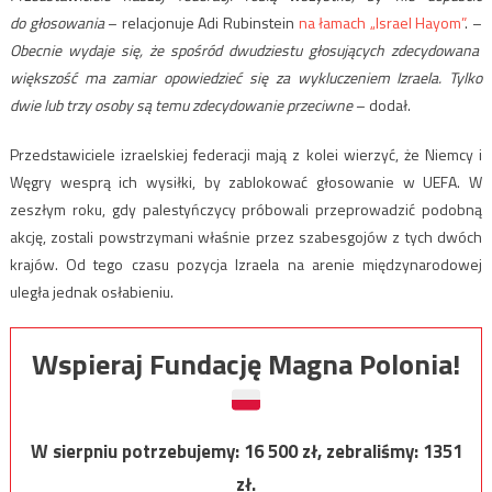
do głosowania
– relacjonuje Adi Rubinstein
na łamach „Israel Hayom”
. –
Obecnie wydaje się, że spośród dwudziestu głosujących zdecydowana
większość ma zamiar opowiedzieć się za wykluczeniem Izraela. Tylko
dwie lub trzy osoby są temu zdecydowanie przeciwne
– dodał.
Przedstawiciele izraelskiej federacji mają z kolei wierzyć, że Niemcy i
Węgry wesprą ich wysiłki, by zablokować głosowanie w UEFA. W
zeszłym roku, gdy palestyńczycy
próbowali przeprowadzić podobną
akcję, zostali powstrzymani właśnie przez szabesgojów z tych dwóch
krajów. Od tego czasu pozycja Izraela na arenie międzynarodowej
uległa jednak osłabieniu.
Wspieraj Fundację Magna Polonia!
W sierpniu potrzebujemy:
16 500
zł, zebraliśmy:
1351
zł.