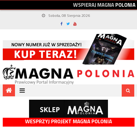
W
S
P
I
E
R
A
J
M
A
G
N
A
P
O
L
O
N
I
A
Sobota, 08 Sierpnia 2026
WESPRZYJ PROJEKT MAGNA POLONIA