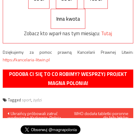
Inna kwota
Zobacz kto wparł nas tym miesiącu:
Tutaj
Dziękujemy za pomoc prawną Kancelarii Prawnej Litwin:
https://kancelaria-litwin.pl
PODOBA CI SIĘ TO CO ROBIMY? WESPRZYJ PROJEKT
MAGNA POLONIA!
Tagged
sport
,
żydzi
Nawigacja
Ukraińcy próbowali zatruć
WHO dodała tabletki poronne
do listy leków
wodociąg w Krakowie. Policja
podstawowych
wpisu
uznała ich za turystów