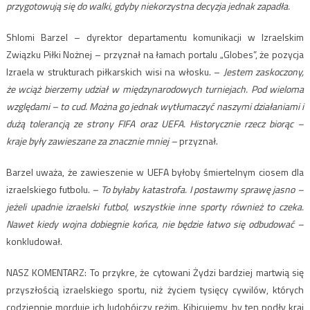
przygotowują się do walki, gdyby niekorzystna decyzja jednak zapadła.
Shlomi Barzel – dyrektor departamentu komunikacji w Izraelskim
Związku Piłki Nożnej – przyznał na łamach portalu „Globes”, że pozycja
Izraela w strukturach piłkarskich wisi na włosku. –
Jestem zaskoczony,
że wciąż bierzemy udział w międzynarodowych turniejach. Pod wieloma
względami – to cud. Można go jednak wytłumaczyć naszymi działaniami i
dużą tolerancją ze strony FIFA oraz UEFA. Historycznie rzecz biorąc –
kraje były zawieszane za znacznie mniej –
przyznał.
Barzel uważa, że zawieszenie w UEFA byłoby śmiertelnym ciosem dla
izraelskiego futbolu.
– To byłaby katastrofa. I postawmy sprawę jasno –
jeżeli upadnie izraelski futbol, wszystkie inne sporty również to czeka.
Nawet kiedy wojna dobiegnie końca, nie będzie łatwo się odbudować –
konkludował.
NASZ KOMENTARZ: To przykre, że cytowani Żydzi bardziej martwią się
przyszłością izraelskiego sportu, niż życiem tysięcy cywilów, których
codziennie morduje ich ludobójczy reżim. Kibicujemy, by ten podły kraj