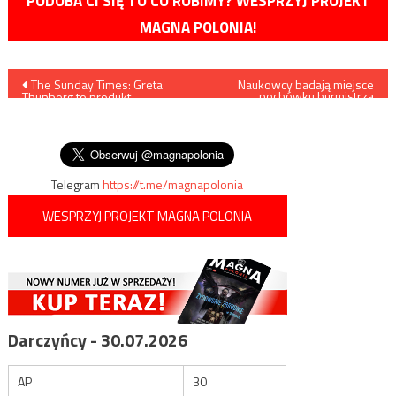
PODOBA CI SIĘ TO CO ROBIMY? WESPRZYJ PROJEKT
MAGNA POLONIA!
Nawigacja
The Sunday Times: Greta
Naukowcy badają miejsce
pochówku burmistrza
Thunberg to produkt
Stargardu z XVII w.
wpisu
marketingowy specjalistów
ds. PR, za którym kryją się
wielkie koncerny
Telegram
https://t.me/magnapolonia
WESPRZYJ PROJEKT MAGNA POLONIA
Darczyńcy - 30.07.2026
AP
30