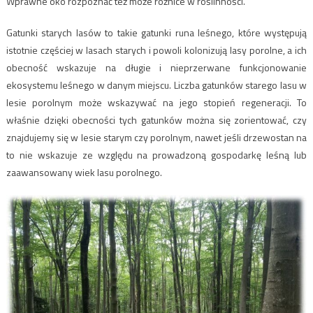
Wprawne oko rozpoznać też może różnice w roślinności.
Gatunki starych lasów to takie gatunki runa leśnego, które występują
istotnie częściej w lasach starych i powoli kolonizują lasy porolne, a ich
obecność wskazuje na długie i nieprzerwane funkcjonowanie
ekosystemu leśnego w danym miejscu. Liczba gatunków starego lasu w
lesie porolnym może wskazywać na jego stopień regeneracji. To
właśnie dzięki obecności tych gatunków można się zorientować, czy
znajdujemy się w lesie starym czy porolnym, nawet jeśli drzewostan na
to nie wskazuje ze względu na prowadzoną gospodarkę leśną lub
zaawansowany wiek lasu porolnego.