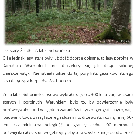
Las stary. Źródło: Z. Jabs-Sobocińska
O ile jednak lasy stare były już dość dobrze opisane, to lasy porolne w
Karpatach Wschodnich nie doczekały się jak dotąd solidnej
charakterystyki. Nie istniała także do tej pory lista gatunków starego
lasu dotycząca Karpatów Wschodnich.
Zofia Jabs-Sobocińska losowo wybrała więc ok. 300 lokalizacji w lasach
starych i porolnych. Warunkiem było to, by powierzchnie były
porównywalne pod względem warunków fizycznogeograficznych, więc
losowaniu towarzyszył szereg założeń np. drzewostan co najmniej 60-
letni czy minimalna odległość od granicy lasów 100 metrów. I
poświęciła cały sezon wegetacyjny, aby te wszystkie miejsca odwiedzić