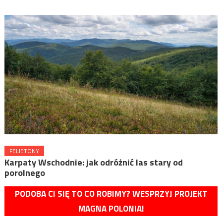
FELIETONY
Karpaty Wschodnie: jak odróżnić las stary od
porolnego
PODOBA CI SIĘ TO CO ROBIMY? WESPRZYJ PROJEKT
MAGNA POLONIA!