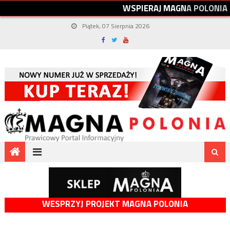
W
S
P
I
E
R
A
J
M
A
G
N
A
P
O
L
O
N
I
A
Piątek, 07 Sierpnia 2026
WESPRZYJ PROJEKT MAGNA POLONIA