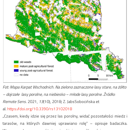
Fot: Mapa Karpat Wschodnich. Na zielono zaznaczone lasy stare, na żółto
– dojrzałe lasy porolne, na niebiesko – młode lasy porolne. Źródło:
Remote Sens.
2021,
13
(10), 2018; Z. JabsSobocińska et
al.
https://doi.org/10.3390/rs13102018
„Czasem, kiedy idzie się przez las porolny, widać pozostałości miedz i
tarasów, na których dawniej uprawiano rolę” – opisuje badaczka.