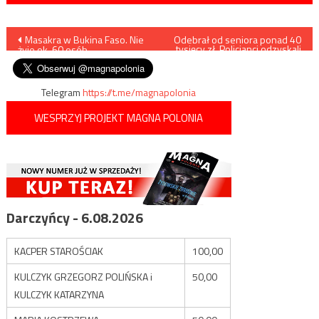
Nawigacja
Masakra w Bukina Faso. Nie
Odebrał od seniora ponad 40
tysięcy zł. Policjanci odzyskali
żyje ok. 60 osób
gotówkę
wpisu
Telegram
https://t.me/magnapolonia
WESPRZYJ PROJEKT MAGNA POLONIA
Darczyńcy - 6.08.2026
KACPER STAROŚCIAK
100,00
KULCZYK GRZEGORZ POLIŃSKA i
50,00
KULCZYK KATARZYNA