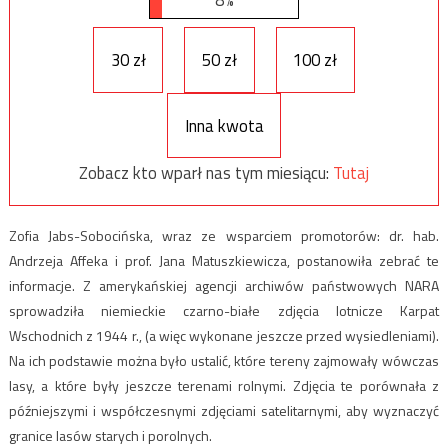
30 zł
50 zł
100 zł
Inna kwota
Zobacz kto wparł nas tym miesiącu:
Tutaj
Zofia Jabs-Sobocińska, wraz ze wsparciem promotorów: dr. hab.
Andrzeja Affeka i prof. Jana Matuszkiewicza, postanowiła zebrać te
informacje. Z amerykańskiej agencji archiwów państwowych NARA
sprowadziła niemieckie czarno-białe zdjęcia lotnicze Karpat
Wschodnich z 1944 r., (a więc wykonane jeszcze przed wysiedleniami).
Na ich podstawie można było ustalić, które tereny zajmowały wówczas
lasy, a które były jeszcze terenami rolnymi. Zdjęcia te porównała z
późniejszymi i współczesnymi zdjęciami satelitarnymi, aby wyznaczyć
granice lasów starych i porolnych.