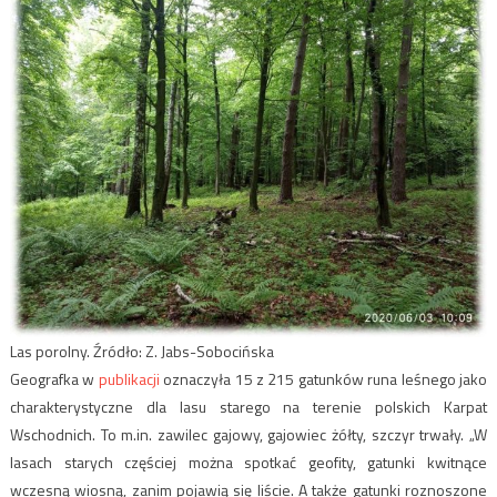
Las porolny. Źródło: Z. Jabs-Sobocińska
Geografka w
publikacji
oznaczyła 15 z 215 gatunków runa leśnego jako
charakterystyczne dla lasu starego na terenie polskich Karpat
Wschodnich. To m.in. zawilec gajowy, gajowiec żółty, szczyr trwały. „W
lasach starych częściej można spotkać geofity, gatunki kwitnące
wczesną wiosną, zanim pojawią się liście. A także gatunki roznoszone