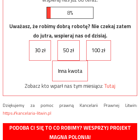
8%
Uważasz, że robimy dobrą robotę? Nie czekaj zatem
do jutra, wspieraj nas od dzisiaj.
30 zł
50 zł
100 zł
Inna kwota
Zobacz kto wparł nas tym miesiącu:
Tutaj
Dziękujemy za pomoc prawną Kancelarii Prawnej Litwin:
https://kancelaria-litwin.pl
PODOBA CI SIĘ TO CO ROBIMY? WESPRZYJ PROJEKT
MAGNA POLONIA!