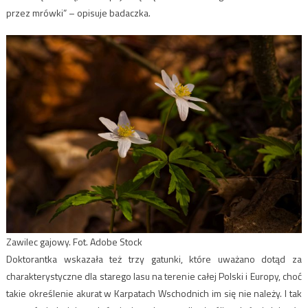
przez mrówki” – opisuje badaczka.
Zawilec gajowy. Fot. Adobe Stock
Doktorantka wskazała też trzy gatunki, które uważano dotąd za
charakterystyczne dla starego lasu na terenie całej Polski i Europy, choć
takie określenie akurat w Karpatach Wschodnich im się nie należy. I tak