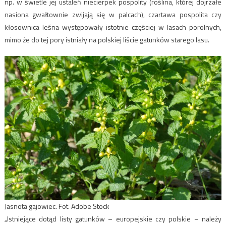
np. w świetle jej ustaleń niecierpek pospolity (roślina, której dojrzałe
nasiona gwałtownie zwijają się w palcach), czartawa pospolita czy
kłosownica leśna występowały istotnie częściej w lasach porolnych,
mimo że do tej pory istniały na polskiej liście gatunków starego lasu.
Jasnota gajowiec. Fot. Adobe Stock
„Istniejące dotąd listy gatunków – europejskie czy polskie – należy