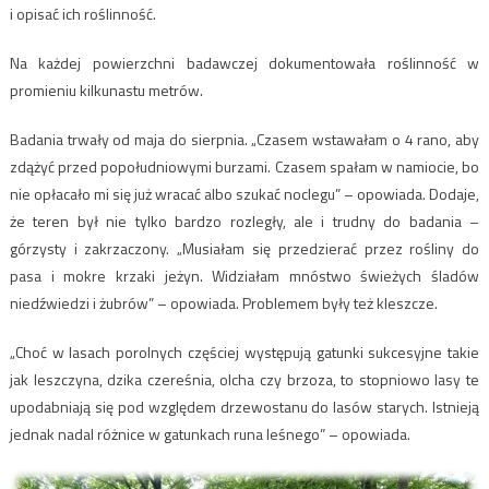
i opisać ich roślinność.
Na każdej powierzchni badawczej dokumentowała roślinność w
promieniu kilkunastu metrów.
Badania trwały od maja do sierpnia. „Czasem wstawałam o 4 rano, aby
zdążyć przed popołudniowymi burzami. Czasem spałam w namiocie, bo
nie opłacało mi się już wracać albo szukać noclegu” – opowiada. Dodaje,
że teren był nie tylko bardzo rozległy, ale i trudny do badania –
górzysty i zakrzaczony. „Musiałam się przedzierać przez rośliny do
pasa i mokre krzaki jeżyn. Widziałam mnóstwo świeżych śladów
niedźwiedzi i żubrów” – opowiada. Problemem były też kleszcze.
„Choć w lasach porolnych częściej występują gatunki sukcesyjne takie
jak leszczyna, dzika czereśnia, olcha czy brzoza, to stopniowo lasy te
upodabniają się pod względem drzewostanu do lasów starych. Istnieją
jednak nadal różnice w gatunkach runa leśnego” – opowiada.