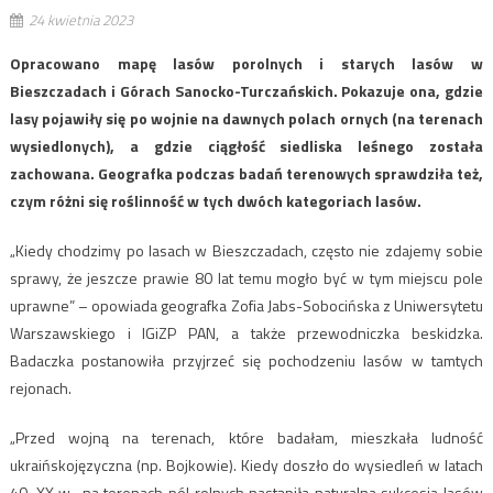
24 kwietnia 2023
Opracowano mapę lasów porolnych i starych lasów w
Bieszczadach i Górach Sanocko-Turczańskich. Pokazuje ona, gdzie
lasy pojawiły się po wojnie na dawnych polach ornych (na terenach
wysiedlonych), a gdzie ciągłość siedliska leśnego została
zachowana. Geografka podczas badań terenowych sprawdziła też,
czym różni się roślinność w tych dwóch kategoriach lasów.
„Kiedy chodzimy po lasach w Bieszczadach, często nie zdajemy sobie
sprawy, że jeszcze prawie 80 lat temu mogło być w tym miejscu pole
uprawne” – opowiada geografka Zofia Jabs-Sobocińska z Uniwersytetu
Warszawskiego i IGiZP PAN, a także przewodniczka beskidzka.
Badaczka postanowiła przyjrzeć się pochodzeniu lasów w tamtych
rejonach.
„Przed wojną na terenach, które badałam, mieszkała ludność
ukraińskojęzyczna (np. Bojkowie). Kiedy doszło do wysiedleń w latach
40. XX w., na terenach pól rolnych nastąpiła naturalna sukcesja lasów