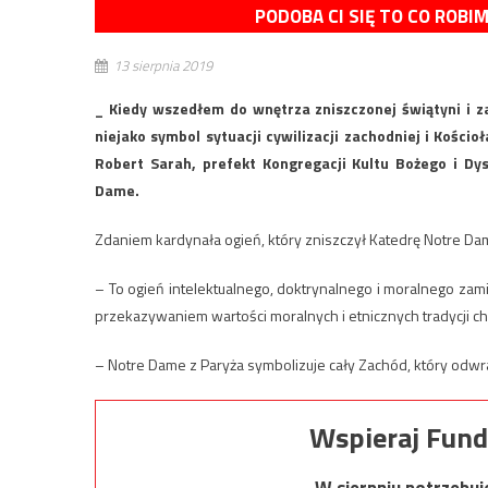
PODOBA CI SIĘ TO CO ROBI
13 sierpnia 2019
_ Kiedy wszedłem do wnętrza zniszczonej świątyni i z
niejako symbol sytuacji cywilizacji zachodniej i Kości
Robert Sarah, prefekt Kongregacji Kultu Bożego i Dy
Dame.
Zdaniem kardynała ogień, który zniszczył Katedrę Notre Da
– To ogień intelektualnego, doktrynalnego i moralnego zam
przekazywaniem wartości moralnych i etnicznych tradycji ch
– Notre Dame z Paryża symbolizuje cały Zachód, który odwra
Wspieraj Fund
W sierpniu potrzebu