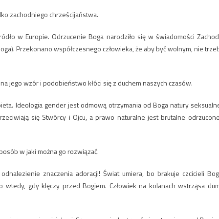
ko zachodniego chrześcijaństwa.
ródło w Europie. Odrzucenie Boga narodziło się w świadomości Zachod
Boga). Przekonano współczesnego człowieka, że aby być wolnym, nie trze
 na jego wzór i podobieństwo kłóci się z duchem naszych czasów.
ieta. Ideologia gender jest odmową otrzymania od Boga natury seksualne
zeciwiają się Stwórcy i Ojcu, a prawo naturalne jest brutalne odrzucone
posób w jaki można go rozwiązać.
nalezienie znaczenia adoracji! Świat umiera, bo brakuje czcicieli Bog
lko wtedy, gdy klęczy przed Bogiem. Człowiek na kolanach wstrząsa du