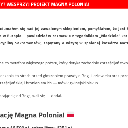
MY? WESPRZYJ PROJEKT MAGNA POLONIA!
adumałem się nad jej zawalonym sklepieniem, pomyślałem, że jest 
oła w Europie – powiedział w rozmowie z tygodnikiem „Niedziela” kar
scypliny Sakramentów, zapytany o wizytę w spalonej katedrze Not
me, to metafora większego pożaru, który dotyka zachodnie chrześcijaństwo
ieszania, to strach przed głoszeniem prawdy o Bogu i człowieku oraz prz
rześcijańskiej i bronieniem ich — mówił gwinejski biskup.
cając się od Boga, wali się — dodał.
ację Magna Polonia!
jemy:
16 500
zł, zebraliśmy:
1351
zł.