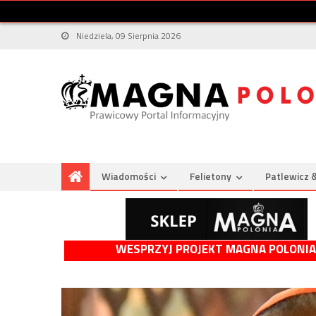
Niedziela, 09 Sierpnia 2026
Wiadomości
Felietony
Patlewicz 
WESPRZYJ PROJEKT MAGNA POLONIA