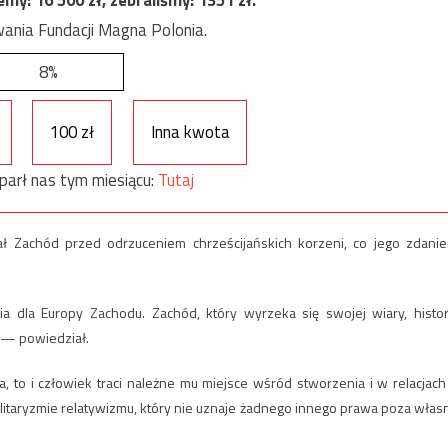
ania Fundacji Magna Polonia.
8%
100 zł
Inna kwota
parł nas tym miesiącu:
Tutaj
ał Zachód przed odrzuceniem chrześcijańskich korzeni, co jego zdani
a dla Europy Zachodu. Zachód, który wyrzeka się swojej wiary, histori
ć — powiedział.
a, to i człowiek traci należne mu miejsce wśród stworzenia i w relacjach
alitaryzmie relatywizmu, który nie uznaje żadnego innego prawa poza włas