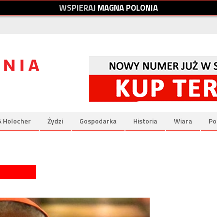
W
S
P
I
E
R
A
J
M
A
G
N
A
P
O
L
O
N
I
A
& Holocher
Żydzi
Gospodarka
Historia
Wiara
Po