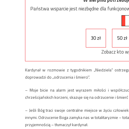
Państwa wsparcie jest niezbędne dla funkcjonow
30 zł
50 zł
Zobacz kto w
Kardynał w rozmowie z tygodnikiem „Niedziela” ostrzeg
doprowadzi do „odrzucenia i śmierci”.
– Moje bicie na alarm jest wyrazem miłości i współczuci
chrześcijańskich korzeni, skazuje się na odrzucenie i śmier
– Jeśli Bóg traci swoje centralne miejsce w życiu człowiek
innymi. Odrzucenie Boga zamyka nas w totalitaryzmie – tot
przyjemnością – tłumaczył kardynał.