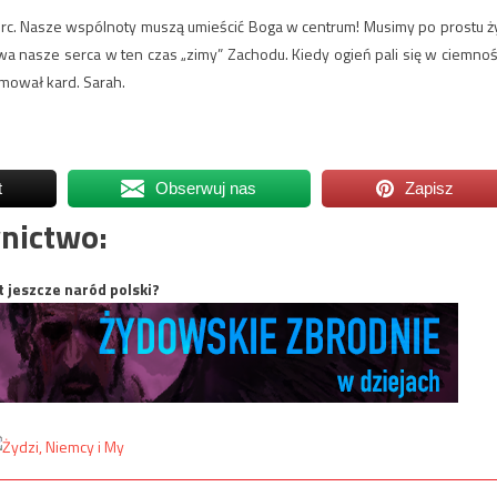
c. Nasze wspólnoty muszą umieścić Boga w centrum! Musimy po prostu ż
ewa nasze serca w ten czas „zimy” Zachodu. Kiedy ogień pali się w ciemnoś
mował kard. Sarah.
t
Obserwuj nas
Zapisz
nictwo:
t jeszcze naród polski?