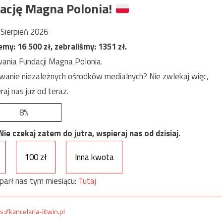
ację Magna Polonia!
Sierpień 2026
jemy:
16 500
zł, zebraliśmy:
1351
zł.
ania Fundacji Magna Polonia.
anie niezależnych ośrodków medialnych? Nie zwlekaj więc,
raj nas już od teraz.
8%
e czekaj zatem do jutra, wspieraj nas od dzisiaj.
100 zł
Inna kwota
parł nas tym miesiącu:
Tutaj
s://kancelaria-litwin.pl