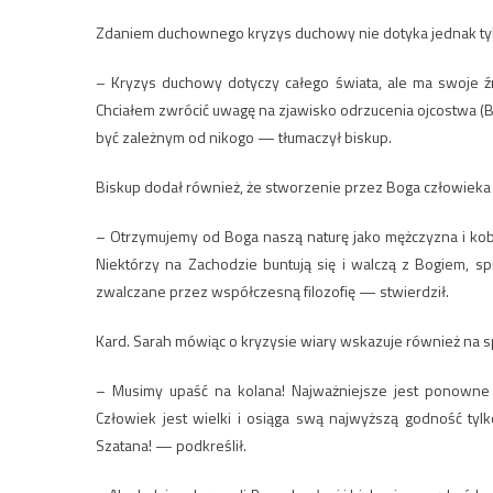
Zdaniem duchownego kryzys duchowy nie dotyka jednak tyl
– Kryzys duchowy dotyczy całego świata, ale ma swoje ź
Chciałem zwrócić uwagę na zjawisko odrzucenia ojcostwa (
być zależnym od nikogo — tłumaczył biskup.
Biskup dodał również, że stworzenie przez Boga człowieka
– Otrzymujemy od Boga naszą naturę jako mężczyzna i kob
Niektórzy na Zachodzie buntują się i walczą z Bogiem, spr
zwalczane przez współczesną filozofię — stwierdził.
Kard. Sarah mówiąc o kryzysie wiary wskazuje również na s
– Musimy upaść na kolana! Najważniejsze jest ponowne od
Człowiek jest wielki i osiąga swą najwyższą godność ty
Szatana! — podkreślił.