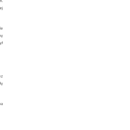
m.
ej
de
my
ył
ez
ły
na