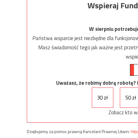
Wspieraj Fund
W sierpniu potrzebu
Państwa wsparcie jest niezbędne dla funkcjonow
Masz świadomość tego jak ważne jest przetrw
wspie
Uważasz, że robimy dobrą robotę? Ni
30 zł
50 zł
Zobacz kto w
Dziękujemy za pomoc prawną Kancelarii Prawnej Litwin:
http