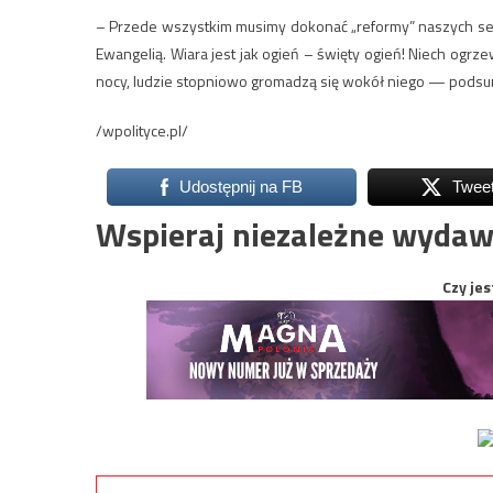
– Przede wszystkim musimy dokonać „reformy” naszych ser
Ewangelią. Wiara jest jak ogień – święty ogień! Niech ogrz
nocy, ludzie stopniowo gromadzą się wokół niego — podsu
/wpolityce.pl/
Udostępnij na FB
Twee
Wspieraj niezależne wydaw
Czy jes