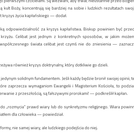
ego pierwszymi czcicielami. Są wezwani, aby trwać nieustannie przed Bogie
ją kult Boży, koncentrują się bardziej na sobie i ludzkich rezultatach swoj
st kryzys życia kapłańskiego — dodał.
elką odpowiedzialność za kryzys kapłaństwa. Biskup powinien być prze
 krzyżu. Celibat jest jednym z konkretnych sposobów, w jakim może
 współczesnego świata celibat jest czymś nie do zniesienia — zaznacz
żywa również kryzys doktrynalny, który dotkliwie go dzieli.
 jedynym solidnym fundamentem. Jeśli każdy będzie bronił swojej opinii, t
które zaprzecza wymaganiom Ewangelii i Magisterium Kościoła, to podzia
zerwanie z przeszłością, są fałszywymi prorokami! — podkreślił kapłan.
 do „rozmycia” prawd wiary lub do synkretyzmu religijnego. Wiara powin
iatłem dla człowieka — powiedział.
rmy, nie samej wiary, ale ludzkiego podejścia do niej.