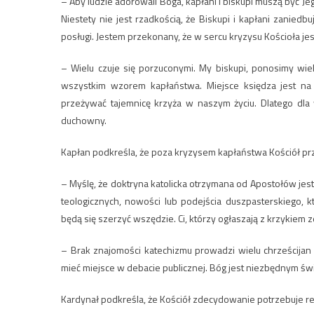
– Aby ludzie adorowali Boga, kapłani i biskupi muszą być J
Niestety nie jest rzadkością, że Biskupi i kapłani zaniedbu
posługi. Jestem przekonany, że w sercu kryzysu Kościoła je
– Wielu czuje się porzuconymi. My biskupi, ponosimy wi
wszystkim wzorem kapłaństwa. Miejsce księdza jest na
przeżywać tajemnicę krzyża w naszym życiu. Dlatego dla
duchowny.
Kapłan podkreśla, że poza kryzysem kapłaństwa Kościół prze
– Myślę, że doktryna katolicka otrzymana od Apostołów jest
teologicznych, nowości lub podejścia duszpasterskiego, 
będą się szerzyć wszędzie. Ci, którzy ogłaszają z krzykiem 
– Brak znajomości katechizmu prowadzi wielu chrześcijan
mieć miejsce w debacie publicznej. Bóg jest niezbędnym św
Kardynał podkreśla, że Kościół zdecydowanie potrzebuje refo