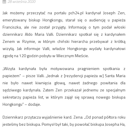
28 września 2020
Jak możemy przeczytać na portalu pch24.pl kardynał Joseph Zen,
emerytowany biskup Hongkongu, starał się o audiencję u papieża
Franciszka, ale nie został przyjęty. Informację o tym podał włoski
dziennikarz Aldo Maria Valli. Dziennikarz spotkał się z kardynałem
Zenem w Rzymie, w którym chiński hierarcha przebywał z krótką
wizytą. Jak informuje Valli, władze Hongkongu wydały kardynałowi
zgodę na 120 godzin pobytu w Wiecznym Mieście.
„Wizyta kardynała była motywowana pragnieniem spotkania z
papieżem” – pisze Valli. „Jednak z [rezydencji papieża w] Santa Maria
nie było nawet kiwnięcia głową, nawet żadnego powitania dla
sędziwego kardynała. Zatem Zen przekazał jednemu ze specjalnym
sekretarzy papieża list, w którym zajął się sprawą nowego biskupa
Hongkongu” – dodaje.
Dziennikarz przytacza wyjaśnienie kard. Zena: „Od ponad półtora roku
jesteśmy bez biskupa. Pomysł był taki, by powołać biskupa Josepha Ha,