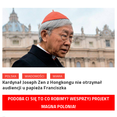
POLSKA
WIADOMOŚCI
WIARA
Kardynał Joseph Zen z Hongkongu nie otrzymał
audiencji u papieża Franciszka
PODOBA CI SIĘ TO CO ROBIMY? WESPRZYJ PROJEKT
MAGNA POLONIA!