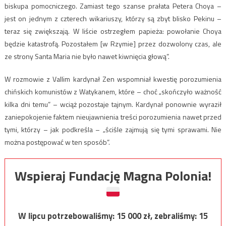
biskupa pomocniczego. Zamiast tego szanse prałata Petera Choya –
jest on jednym z czterech wikariuszy, którzy są zbyt blisko Pekinu –
teraz się zwiększają. W liście ostrzegłem papieża: powołanie Choya
będzie katastrofą. Pozostałem [w Rzymie] przez dozwolony czas, ale
ze strony Santa Maria nie było nawet kiwnięcia głową”.
W rozmowie z Vallim kardynał Zen wspomniał kwestię porozumienia
chińskich komunistów z Watykanem, które – choć „skończyło ważność
kilka dni temu” – wciąż pozostaje tajnym. Kardynał ponownie wyraził
zaniepokojenie faktem nieujawnienia treści porozumienia nawet przed
tymi, którzy – jak podkreśla – „ściśle zajmują się tymi sprawami. Nie
można postępować w ten sposób”.
Wspieraj Fundację Magna Polonia!
W lipcu potrzebowaliśmy:
15 000
zł, zebraliśmy:
15