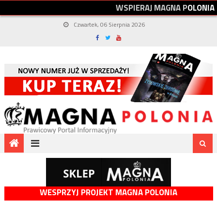
W
S
P
I
E
R
A
J
M
A
G
N
A
P
O
L
O
N
I
A
Czwartek, 06 Sierpnia 2026
WESPRZYJ PROJEKT MAGNA POLONIA