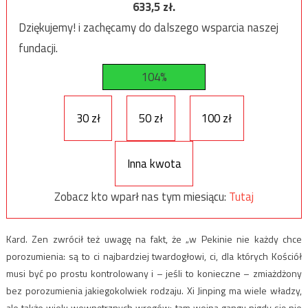
633,5
zł.
Dziękujemy! i zachęcamy do dalszego wsparcia naszej
fundacji.
104%
30 zł
50 zł
100 zł
Inna kwota
Zobacz kto wparł nas tym miesiącu:
Tutaj
Kard. Zen zwrócił też uwagę na fakt, że „w Pekinie nie każdy chce
porozumienia: są to ci najbardziej twardogłowi, ci, dla których Kościół
musi być po prostu kontrolowany i – jeśli to konieczne – zmiażdżony
bez porozumienia jakiegokolwiek rodzaju. Xi Jinping ma wiele władzy,
ale także wielu wewnętrznych wrogów: tam wojna gangu nigdy się nie