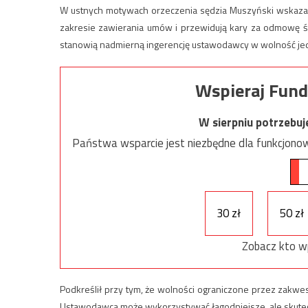
W ustnych motywach orzeczenia sędzia Muszyński wskazał
zakresie zawierania umów i przewidują kary za odmowę św
stanowią nadmierną ingerencję ustawodawcy w wolność jed
Wspieraj Fund
W sierpniu potrzebu
Państwa wsparcie jest niezbędne dla funkcjonow
30 zł
50 zł
Zobacz kto w
Podkreślił przy tym, że wolności ograniczone przez zakwe
Ustawodawca może wykorzystywać łagodniejsze, ale skutecz