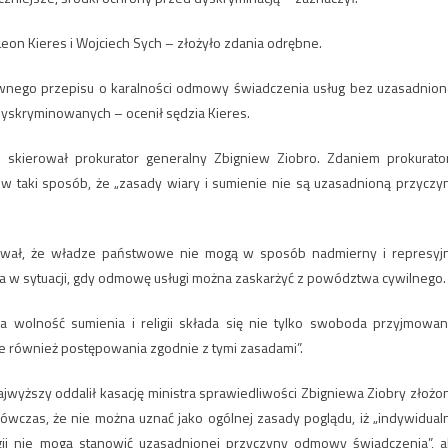
eon Kieres i Wojciech Sych – złożyło zdania odrębne.
rawnego przepisu o karalności odmowy świadczenia usług bez uzasadnion
dyskryminowanych – ocenił sędzia Kieres.
 skierował prokurator generalny Zbigniew Ziobro. Zdaniem prokurato
i w taki sposób, że „zasady wiary i sumienie nie są uzasadnioną przyczy
wał, że władze państwowe nie mogą w sposób nadmierny i represyj
za w sytuacji, gdy odmowę usługi można zaskarżyć z powództwa cywilnego.
a wolność sumienia i religii składa się nie tylko swoboda przyjmowan
le również postępowania zgodnie z tymi zasadami”.
jwyższy oddalił kasację ministra sprawiedliwości Zbigniewa Ziobry złożo
czas, że nie można uznać jako ogólnej zasady poglądu, iż „indywidual
gii nie mogą stanowić uzasadnionej przyczyny odmowy świadczenia”, a