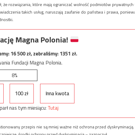
, że rozwiązania, które mają ograniczać wolność podmiotów prywatnych
iadczenia takich usług, naruszają zaufanie do państwa i prawa, poniew
nostki.
ację Magna Polonia!
jemy:
16 500
zł, zebraliśmy:
1351
zł.
ania Fundacji Magna Polonia.
8%
100 zł
Inna kwota
parł nas tym miesiącu:
Tutaj
stionowany przepis nie są mniej ważne niż ochrona przed dyskryminacją.
niejsze, środki ochrony przed dyskryminacją – zaznaczył.