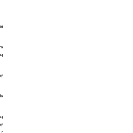
ej
ra
ną
ny
ia
ną
ny
le