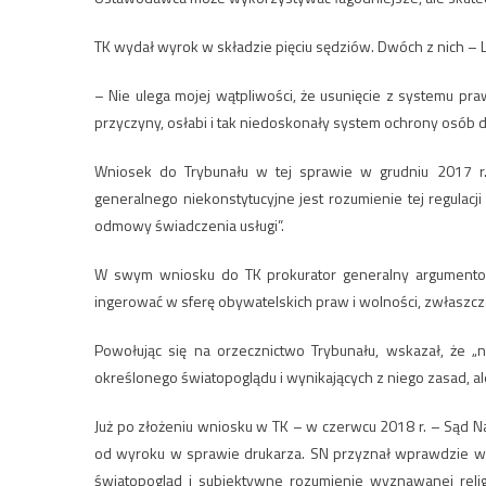
TK wydał wyrok w składzie pięciu sędziów. Dwóch z nich – L
– Nie ulega mojej wątpliwości, że usunięcie z systemu p
przyczyny, osłabi i tak niedoskonały system ochrony osób 
Wniosek do Trybunału w tej sprawie w grudniu 2017 r.
generalnego niekonstytucyjne jest rozumienie tej regulacj
odmowy świadczenia usługi”.
W swym wniosku do TK prokurator generalny argumento
ingerować w sferę obywatelskich praw i wolności, zwłaszc
Powołując się na orzecznictwo Trybunału, wskazał, że „n
określonego światopoglądu i wynikających z niego zasad, a
Już po złożeniu wniosku w TK – w czerwcu 2018 r. – Sąd Na
od wyroku w sprawie drukarza. SN przyznał wprawdzie wów
światopogląd i subiektywne rozumienie wyznawanej reli