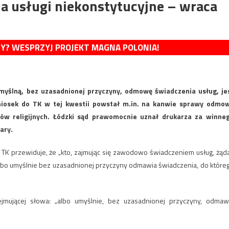
 usługi niekonstytucyjne – wraca
MY? WESPRZYJ PROJEKT MAGNA POLONIA!
myślną, bez uzasadnionej przyczyny, odmowę świadczenia usług, je
Wniosek do TK w tej kwestii powstał m.in. na kanwie sprawy odmo
w religijnych. Łódzki sąd prawomocnie uznał drukarza za winne
ary.
TK przewiduje, że „kto, zajmując się zawodowo świadczeniem usług, żąda
albo umyślnie bez uzasadnionej przyczyny odmawia świadczenia, do które
ejmującej słowa: „albo umyślnie, bez uzasadnionej przyczyny, odmaw