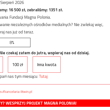
Sierpień 2026
jemy:
16 500
zł, zebraliśmy:
1351
zł.
ania Fundacji Magna Polonia.
anie niezależnych ośrodków medialnych? Nie zwlekaj więc,
raj nas już od teraz.
8%
e czekaj zatem do jutra, wspieraj nas od dzisiaj.
100 zł
Inna kwota
parł nas tym miesiącu:
Tutaj
s://kancelaria-litwin.pl
MY? WESPRZYJ PROJEKT MAGNA POLONIA!