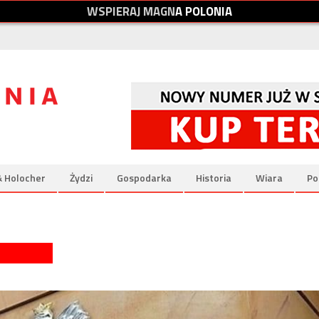
W
S
P
I
E
R
A
J
M
A
G
N
A
P
O
L
O
N
I
A
& Holocher
Żydzi
Gospodarka
Historia
Wiara
Po