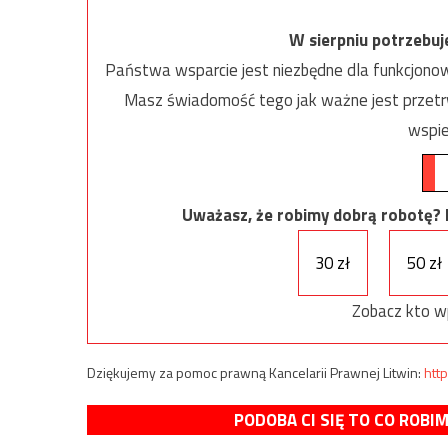
W sierpniu potrzebu
Państwa wsparcie jest niezbędne dla funkcjonow
Masz świadomość tego jak ważne jest przetrw
wspie
Uważasz, że robimy dobrą robotę? Ni
30 zł
50 zł
Zobacz kto w
Dziękujemy za pomoc prawną Kancelarii Prawnej Litwin:
http
PODOBA CI SIĘ TO CO ROBI