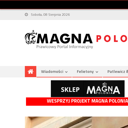
Sobota, 08 Sierpnia 2026
Wiadomości
Felietony
Patlewicz 
WESPRZYJ PROJEKT MAGNA POLONIA