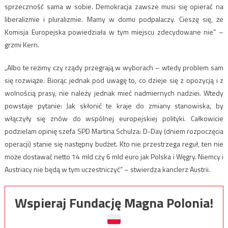
sprzeczność sama w sobie. Demokracja zawsze musi się opierać na
liberalizmie i pluralizmie. Mamy w domu podpalaczy. Cieszę się, że
Komisja Europejska powiedziała w tym miejscu zdecydowane nie” –
grzmi Kern.
„Albo te reżimy czy rządy przegrają w wyborach – wtedy problem sam
się rozwiąże. Biorąc jednak pod uwagę to, co dzieje się z opozycją i z
wolnością prasy, nie należy jednak mieć nadmiernych nadziei. Wtedy
powstaje pytanie: Jak skłonić te kraje do zmiany stanowiska, by
włączyły się znów do wspólnej europejskiej polityki. Całkowicie
podzielam opinię szefa SPD Martina Schulza: D-Day (dniem rozpoczęcia
operacji) stanie się następny budżet. Kto nie przestrzega reguł, ten nie
może dostawać netto 14 mld czy 6 mld euro jak Polska i Węgry. Niemcy i
Austriacy nie będą w tym uczestniczyć” – stwierdza kanclerz Austrii.
Wspieraj Fundację Magna Polonia!