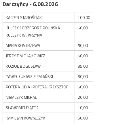
Darczyńcy - 6.08.2026
KACPER STAROŚCIAK
100,00
KULCZYK GRZEGORZ POLIŃSKA i
50,00
KULCZYK KATARZYNA
MARIA KOSTRZEWA
50,00
JERZY T MICHAJŁOWICZ
50,00
KOZIOŁ BOGUSŁAW
35,00
PAWEŁ ŁUKASZ ZIEMIAŃSKI
50,00
POTERA LIDIA i POTERA KRZYSZTOF
50,00
NIEMCZYK MICHAŁ
20,00
SŁAWOMIR PIĄTEK
10,00
KAMIL JAN KOWALCZYK
50,00