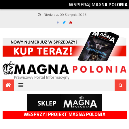
W
S
P
I
E
R
A
J
M
A
G
N
A
P
O
L
O
N
I
A
Niedziela, 09 Sierpnia 2026
WESPRZYJ PROJEKT MAGNA POLONIA