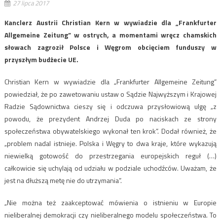
27 lipca 2017
Kanclerz Austrii Christian Kern w wywiadzie dla „Frankfurter
Allgemeine Zeitung” w ostrych, a momentami wręcz chamskich
słowach zagroził Polsce i Węgrom obcięciem funduszy w
przyszłym budżecie UE.
Christian Kern w wywiadzie dla „Frankfurter Allgemeine Zeitung”
powiedział, że po zawetowaniu ustaw o Sądzie Najwyższym i Krajowej
Radzie Sądownictwa cieszy się i odczuwa przysłowiową ulgę „z
powodu, że prezydent Andrzej Duda po naciskach ze strony
społeczeństwa obywatelskiego wykonał ten krok”. Dodał również, że
„problem nadal istnieje. Polska i Węgry to dwa kraje, które wykazują
niewielką gotowość do przestrzegania europejskich reguł (…)
całkowicie się uchylają od udziału w podziale uchodźców. Uważam, że
jest na dłuższą metę nie do utrzymania”.
„Nie można też zaakceptować mówienia o istnieniu w Europie
nieliberalnej demokracji czy nieliberalnego modelu społeczeństwa. To