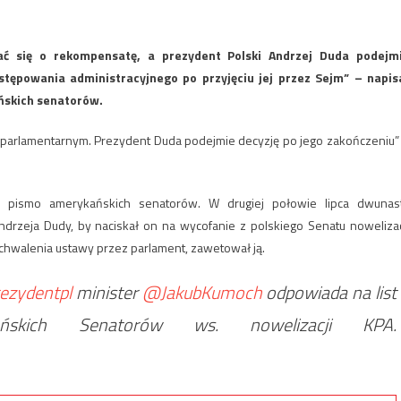
ć się o rekompensatę, a prezydent Polski Andrzej Duda podejm
tępowania administracyjnego po przyjęciu jej przez Sejm” – napis
ńskich senatorów.
ie parlamentarnym. Prezydent Duda podejmie decyzję po jego zakończeniu”
na pismo amerykańskich senatorów. W drugiej połowie lipca dwunas
drzeja Dudy, by naciskał on na wycofanie z polskiego Senatu nowelizac
hwalenia ustawy przez parlament, zawetował ją.
ezydentpl
minister
@JakubKumoch
odpowiada na list
kich Senatorów ws. nowelizacji KPA.