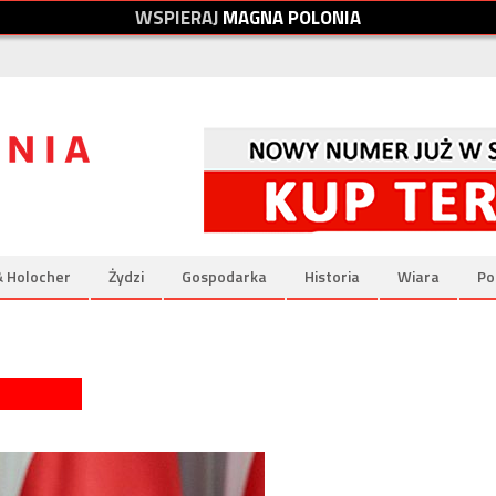
W
S
P
I
E
R
A
J
M
A
G
N
A
P
O
L
O
N
I
A
& Holocher
Żydzi
Gospodarka
Historia
Wiara
Po