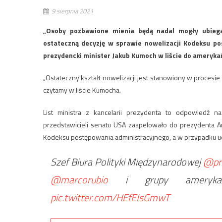
9 sierpnia 2021
„Osoby pozbawione mienia będą nadal mogły ubiega
ostateczną decyzję w sprawie nowelizacji Kodeksu pos
prezydencki minister Jakub Kumoch w liście do ameryka
„Ostateczny kształt nowelizacji jest stanowiony w proces
czytamy w liście Kumocha.
List ministra z kancelarii prezydenta to odpowiedź 
przedstawicieli senatu USA zaapelowało do prezydenta An
Kodeksu postępowania administracyjnego, a w przypadku uc
Szef Biura Polityki Międzynarodowej
@pr
@marcorubio
i grupy amerykańs
pic.twitter.com/HEfEIsGmwT