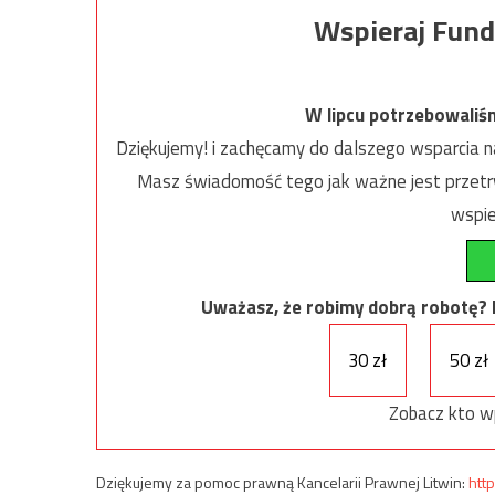
Wspieraj Fund
W lipcu potrzebowaliś
Dziękujemy! i zachęcamy do dalszego wsparcia na
Masz świadomość tego jak ważne jest przetrw
wspie
Uważasz, że robimy dobrą robotę? Ni
30 zł
50 zł
Zobacz kto w
Dziękujemy za pomoc prawną Kancelarii Prawnej Litwin:
http