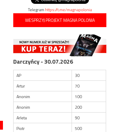
Telegram
https://t.me/magnapolonia
WESPRZYJ PROJEKT MAGNA POLONIA
Darczyńcy - 30.07.2026
AP
30
Artur
70
Anonim
100
Anonim
200
Arleta
90
Piotr
500