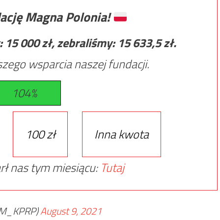
ację Magna Polonia!
:
15 000
zł, zebraliśmy:
15 633,5
zł.
zego wsparcia naszej fundacji.
104%
100 zł
Inna kwota
rł nas tym miesiącu:
Tutaj
BPM_KPRP)
August 9, 2021