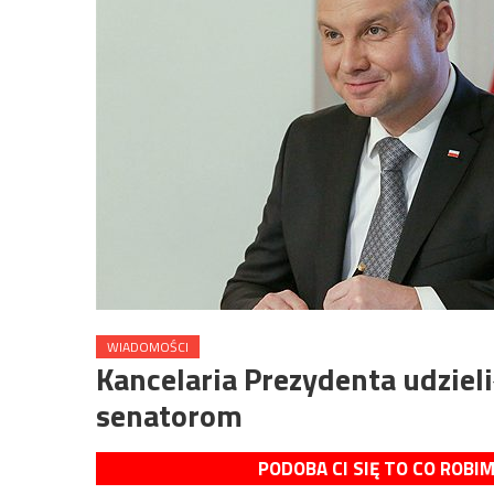
WIADOMOŚCI
Kancelaria Prezydenta udzie
senatorom
PODOBA CI SIĘ TO CO ROBI