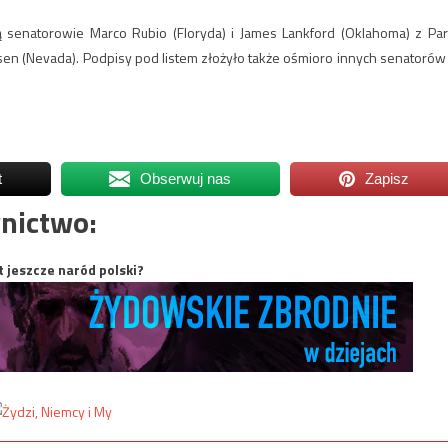
 senatorowie Marco Rubio (Floryda) i James Lankford (Oklahoma) z Part
sen (Nevada). Podpisy pod listem złożyło także ośmioro innych senatorów
t
Obserwuj nas
Zapisz
nictwo:
t jeszcze naród polski?