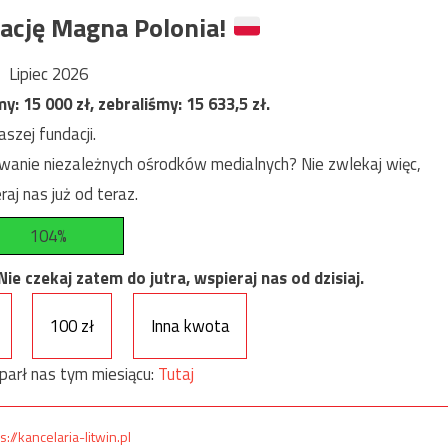
ację Magna Polonia!
Lipiec 2026
my:
15 000
zł, zebraliśmy:
15 633,5
zł.
szej fundacji.
anie niezależnych ośrodków medialnych? Nie zwlekaj więc,
raj nas już od teraz.
104%
e czekaj zatem do jutra, wspieraj nas od dzisiaj.
100 zł
Inna kwota
parł nas tym miesiącu:
Tutaj
s://kancelaria-litwin.pl