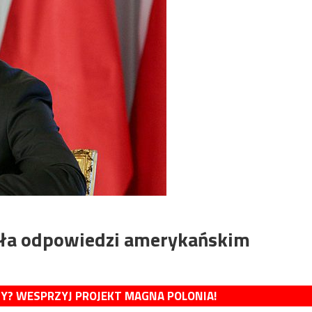
liła odpowiedzi amerykańskim
MY? WESPRZYJ PROJEKT MAGNA POLONIA!