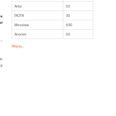
Artur
50
PIOTR
30
ie
ał
Mirosław
500
Anonim
50
 –
Więcej...
tu
ji