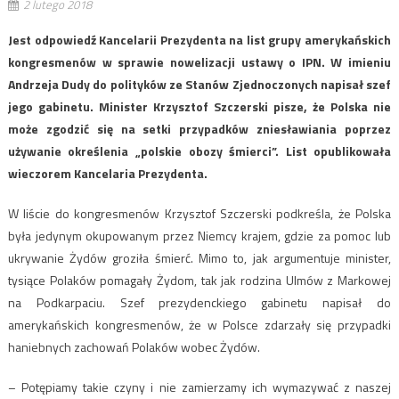
2 lutego 2018
Jest odpowiedź Kancelarii Prezydenta na list grupy amerykańskich
kongresmenów w sprawie nowelizacji ustawy o IPN. W imieniu
Andrzeja Dudy do polityków ze Stanów Zjednoczonych napisał szef
jego gabinetu. Minister Krzysztof Szczerski pisze, że Polska nie
może zgodzić się na setki przypadków zniesławiania poprzez
używanie określenia „polskie obozy śmierci”. List opublikowała
wieczorem Kancelaria Prezydenta.
W liście do kongresmenów Krzysztof Szczerski podkreśla, że Polska
była jedynym okupowanym przez Niemcy krajem, gdzie za pomoc lub
ukrywanie Żydów groziła śmierć. Mimo to, jak argumentuje minister,
tysiące Polaków pomagały Żydom, tak jak rodzina Ulmów z Markowej
na Podkarpaciu. Szef prezydenckiego gabinetu napisał do
amerykańskich kongresmenów, że w Polsce zdarzały się przypadki
haniebnych zachowań Polaków wobec Żydów.
– Potępiamy takie czyny i nie zamierzamy ich wymazywać z naszej