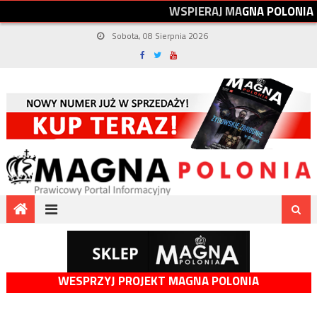
W
S
P
I
E
R
A
J
M
A
G
N
A
P
O
L
O
N
I
A
Sobota, 08 Sierpnia 2026
WESPRZYJ PROJEKT MAGNA POLONIA