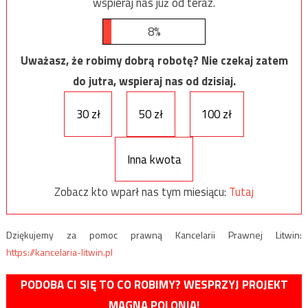
wspieraj nas już od teraz.
8%
Uważasz, że robimy dobrą robotę? Nie czekaj zatem
do jutra, wspieraj nas od dzisiaj.
30 zł
50 zł
100 zł
Inna kwota
Zobacz kto wparł nas tym miesiącu:
Tutaj
Dziękujemy za pomoc prawną Kancelarii Prawnej Litwin:
https://kancelaria-litwin.pl
PODOBA CI SIĘ TO CO ROBIMY? WESPRZYJ PROJEKT
MAGNA POLONIA!