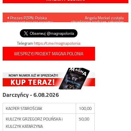
Nawigacja
Prezes PZPN: Polska
Angela Merkel została
okradziona podczas zakupów
reprezentacja nie rozegra
w Berlinie
wpisu
meczu z Rosjanami
Telegram
https://t.me/magnapolonia
WESPRZYJ PROJEKT MAGNA POLONIA
Darczyńcy - 6.08.2026
KACPER STAROŚCIAK
100,00
KULCZYK GRZEGORZ POLIŃSKA i
50,00
KULCZYK KATARZYNA