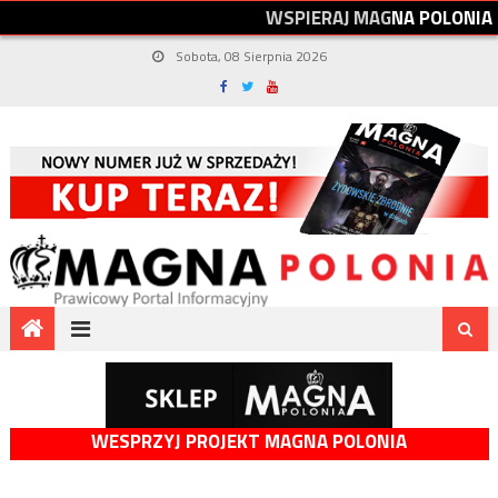
W
S
P
I
E
R
A
J
M
A
G
N
A
P
O
L
O
N
I
A
Sobota, 08 Sierpnia 2026
WESPRZYJ PROJEKT MAGNA POLONIA