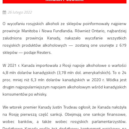
26 lutego 2022
O wycofaniu rosyjskich alkoholi ze sklepów poinformowały najpierw
prowincje Manitoba i Nowa Fundlandia. Również Ontario, najbardziej
zaludniona prowincja Kanady, nakazało wycofanie wszystkich
rosyjskich produktów alkoholowych — zostaną one usunięte z 679
sklepów — podaje Reuters.
W 2021 r. Kanada importowała z Rosji napoje alkoholowe o wartości
4,8 mln dolarów kanadyjskich (3,78 mln dol. amerykańskich). To o 24
proc. mniej niż 6,3 mln dolarów kanadyjskich w 2020 r. Wódka jest
drugim najpopularniejszym napojem alkoholowym wśród kanadyjskich
konsumentów po whisky.
We wtorek premier Kanady Justin Trudeau ogłosił, że Kanada nałożyła
na Rosję pierwszą część sankcji. Obejmują one sankcje finansowe,
wobec banków, a także wobec rosyjskich parlamentarzystów.
Dodatkowo Kanada wyśle też dodatkowy kontyngent wojskowy na