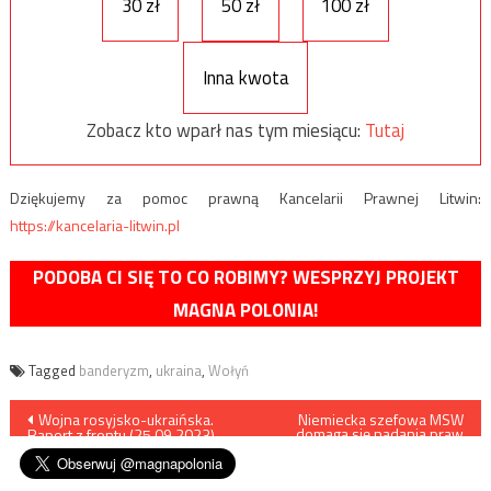
30 zł
50 zł
100 zł
Inna kwota
Zobacz kto wparł nas tym miesiącu:
Tutaj
Dziękujemy za pomoc prawną Kancelarii Prawnej Litwin:
https://kancelaria-litwin.pl
PODOBA CI SIĘ TO CO ROBIMY? WESPRZYJ PROJEKT
MAGNA POLONIA!
Tagged
banderyzm
,
ukraina
,
Wołyń
Nawigacja
Wojna rosyjsko-ukraińska.
Niemiecka szefowa MSW
domaga się nadania praw
Raport z frontu (25.09.2023)
wyborczych nachodźcom
wpisu