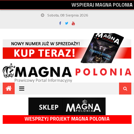
W
S
P
I
E
R
A
J
M
A
G
N
A
P
O
L
O
N
I
A
Sobota, 08 Sierpnia 2026
WESPRZYJ PROJEKT MAGNA POLONIA