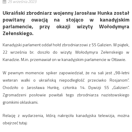
25 września 2023
Ukraiński zbrodniarz wojenny Jarosław Hunka został
powitany owacją na stojąco w kanadyjskim
parlamencie, przy okazji wizyty Wołodymyra
Zełenskiego.
Kanadyjski parlament oddał hołd zbrodniarzowi z SS Galizien. W piątek,
22 września br. doszło do wizyty Wołodymyra Zełenskeigo w
Kanadzie. M.in. przemawiał on w kanadyjskim parlamencie w Ottawie.
W pewnym momencie spiker zapowiedział, że na sali jest „98-letni
weteran walki o ukraińską niepodległość przeciwko Rosjanom”.
Chodziło o Jarosława Hunkę, członka 14. Dywizji SS „Galizien”.
Zgromadzeni posłowie powitali tego zbrodniarza nazistowskiego
gromkimi oklaskami.
Relację z wydarzenia, którą nakręciła kanadyjska telewizja, można
obejrzeć tutaj: