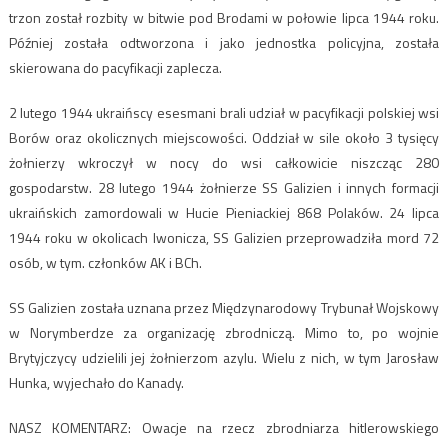
trzon został rozbity w bitwie pod Brodami w połowie lipca 1944 roku.
Później została odtworzona i jako jednostka policyjna, została
skierowana do pacyfikacji zaplecza.
2 lutego 1944 ukraińscy esesmani brali udział w pacyfikacji polskiej wsi
Borów oraz okolicznych miejscowości. Oddział w sile około 3 tysięcy
żołnierzy wkroczył w nocy do wsi całkowicie niszcząc 280
gospodarstw. 28 lutego 1944 żołnierze SS Galizien i innych formacji
ukraińskich zamordowali w Hucie Pieniackiej 868 Polaków. 24 lipca
1944 roku w okolicach Iwonicza, SS Galizien przeprowadziła mord 72
osób, w tym. członków AK i BCh.
SS Galizien została uznana przez Międzynarodowy Trybunał Wojskowy
w Norymberdze za organizację zbrodniczą. Mimo to, po wojnie
Brytyjczycy udzielili jej żołnierzom azylu. Wielu z nich, w tym Jarosław
Hunka, wyjechało do Kanady.
NASZ KOMENTARZ: Owacje na rzecz zbrodniarza hitlerowskiego