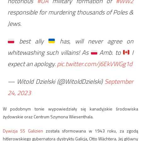
notorious
#UA
military formation of
#WW2
responsible for murdering thousands of Poles &
Jews.
best ally
has, will never agree on
whitewashing such villains! As
Amb. to
I
expect an apology.
pic.twitter.com/j6EkVWGg1d
— Witold Dzielski (@WitoldDzielski)
September
24, 2023
W podobnym tonie wypowiedziały się kanadyjskie środowiska
żydowskie oraz Centrum Szymona Wiesenthala.
Dywizja SS Galizien
została sformowana w 1943 roku, za zgodą
hitlerowskiego gubernatora dystryktu Galicja, Otto Wächtera. Jej główny