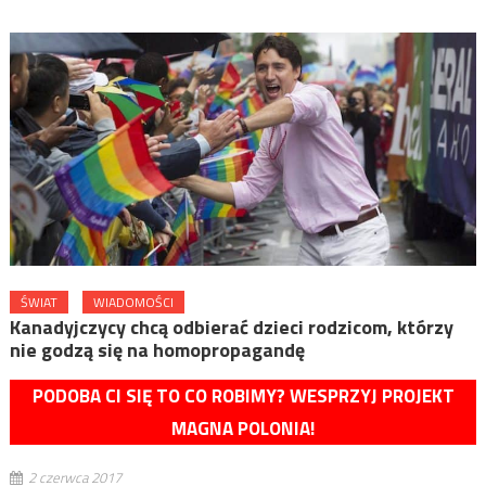
ŚWIAT
WIADOMOŚCI
Kanadyjczycy chcą odbierać dzieci rodzicom, którzy
nie godzą się na homopropagandę
PODOBA CI SIĘ TO CO ROBIMY? WESPRZYJ PROJEKT
MAGNA POLONIA!
2 czerwca 2017