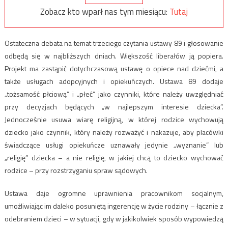
Zobacz kto wparł nas tym miesiącu:
Tutaj
Ostateczna debata na temat trzeciego czytania ustawy 89 i głosowanie
odbędą się w najbliższych dniach. Większość liberałów ją popiera.
Projekt ma zastąpić dotychczasową ustawę o opiece nad dziećmi, a
także usługach adopcyjnych i opiekuńczych. Ustawa 89 dodaje
„tożsamość płciową” i „płeć” jako czynniki, które należy uwzględniać
przy decyzjach będących „w najlepszym interesie dziecka”.
Jednocześnie usuwa wiarę religijną, w której rodzice wychowują
dziecko jako czynnik, który należy rozważyć i nakazuje, aby placówki
świadczące usługi opiekuńcze uznawały jedynie „wyznanie” lub
„religię” dziecka – a nie religię, w jakiej chcą to dziecko wychować
rodzice – przy rozstrzyganiu spraw sądowych.
Ustawa daje ogromne uprawnienia pracownikom socjalnym,
umożliwiając im daleko posuniętą ingerencję w życie rodziny – łącznie z
odebraniem dzieci – w sytuacji, gdy w jakikolwiek sposób wypowiedzą