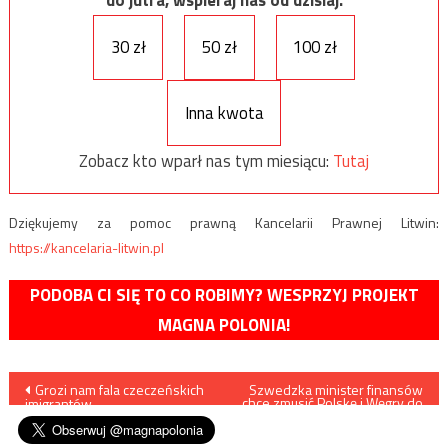
30 zł
50 zł
100 zł
Inna kwota
Zobacz kto wparł nas tym miesiącu:
Tutaj
Dziękujemy za pomoc prawną Kancelarii Prawnej Litwin:
https://kancelaria-litwin.pl
PODOBA CI SIĘ TO CO ROBIMY? WESPRZYJ PROJEKT
MAGNA POLONIA!
Nawigacja
Grozi nam fala czeczeńskich
Szwedzka minister finansów
chce zmusić Polskę i Węgry do
imigrantów
przyjmowania imigrantów
wpisu
poprzez obcięcie unijnych
funduszy