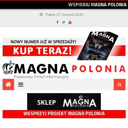
W
S
P
I
E
R
A
J
M
A
G
N
A
P
O
L
O
N
I
A
Piątek, 07 Sierpnia 2026
WESPRZYJ PROJEKT MAGNA POLONIA