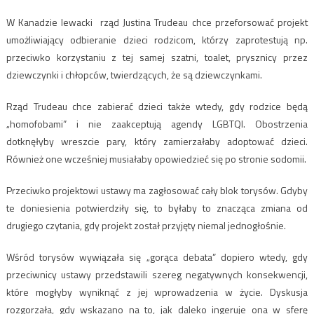
W Kanadzie lewacki rząd Justina Trudeau chce przeforsować projekt
umożliwiający odbieranie dzieci rodzicom, którzy zaprotestują np.
przeciwko korzystaniu z tej samej szatni, toalet, prysznicy przez
dziewczynki i chłopców, twierdzących, że są dziewczynkami.
Rząd Trudeau chce zabierać dzieci także wtedy, gdy rodzice będą
„homofobami” i nie zaakceptują agendy LGBTQI. Obostrzenia
dotknęłyby wreszcie pary, który zamierzałaby adoptować dzieci.
Również one wcześniej musiałaby opowiedzieć się po stronie sodomii.
Przeciwko projektowi ustawy ma zagłosować cały blok torysów. Gdyby
te doniesienia potwierdziły się, to byłaby to znacząca zmiana od
drugiego czytania, gdy projekt został przyjęty niemal jednogłośnie.
Wśród torysów wywiązała się „gorąca debata” dopiero wtedy, gdy
przeciwnicy ustawy przedstawili szereg negatywnych konsekwencji,
które mogłyby wyniknąć z jej wprowadzenia w życie. Dyskusja
rozgorzała, gdy wskazano na to, jak daleko ingeruje ona w sferę