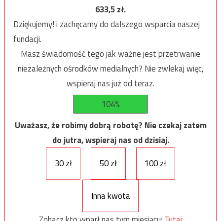
633,5
zł.
Dziękujemy! i zachęcamy do dalszego wsparcia naszej
fundacji.
Masz świadomość tego jak ważne jest przetrwanie
niezależnych ośrodków medialnych? Nie zwlekaj więc,
wspieraj nas już od teraz.
104%
Uważasz, że robimy dobrą robotę? Nie czekaj zatem
do jutra, wspieraj nas od dzisiaj.
30 zł
50 zł
100 zł
Inna kwota
Zobacz kto wparł nas tym miesiącu:
Tutaj