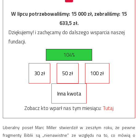
W lipcu potrzebowaliśmy:
15 000
zł, zebraliśmy:
15
633,5
zł.
Dziękujemy! i zachęcamy do dalszego wsparcia naszej
fundacji.
104%
30 zł
50 zł
100 zł
Inna kwota
Zobacz kto wparł nas tym miesiącu:
Tutaj
Liberalny poseł Marc Miller stwierdził w zeszłym roku, że pewne
fragmenty Biblii są „nienawistne” ze względu na to, co mówią o