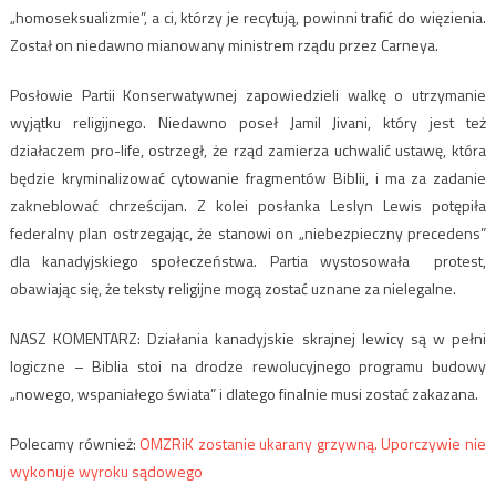
„homoseksualizmie”, a ci, którzy je recytują, powinni trafić do więzienia.
Został on niedawno mianowany ministrem rządu przez Carneya.
Posłowie Partii Konserwatywnej zapowiedzieli walkę o utrzymanie
wyjątku religijnego. Niedawno poseł Jamil Jivani, który jest też
działaczem pro-life, ostrzegł, że rząd zamierza uchwalić ustawę, która
będzie kryminalizować cytowanie fragmentów Biblii, i ma za zadanie
zakneblować chrześcijan. Z kolei posłanka Leslyn Lewis potępiła
federalny plan ostrzegając, że stanowi on „niebezpieczny precedens”
dla kanadyjskiego społeczeństwa. Partia wystosowała protest,
obawiając się, że teksty religijne mogą zostać uznane za nielegalne.
NASZ KOMENTARZ: Działania kanadyjskie skrajnej lewicy są w pełni
logiczne – Biblia stoi na drodze rewolucyjnego programu budowy
„nowego, wspaniałego świata” i dlatego finalnie musi zostać zakazana.
Polecamy również:
OMZRiK zostanie ukarany grzywną. Uporczywie nie
wykonuje wyroku sądowego