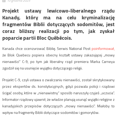
10 grudnia 2025
Projekt ustawy lewicowo-liberalnego rządu
Kanady, który ma na celu kryminalizację
fragmentów Biblii dotyczących sodomitów, jest
coraz bliższy realizacji po tym, jak zyskał
poparcie partii Bloc Québécois.
Kanada chce ocenzurować Biblię. Serwis National Post
poinformował,
że Blok Quebecu popiera obecny kształt ustawy zakazującej „mowy
nienawiści” C-9, po tym jak liberalny rząd premiera Marka Carneya
zgodził się na usunięcie wyjątku dotyczącego religii.
Projekt C-9, czyli ustawa o zwalczaniu nienawiści, został skrytykowany
przez ekspertów ds. konstytucyjnych, gdyż pozwala policji i rządowi
ścigać osoby, które w „nienawistny” sposób naruszyły czyjeś „uczucia”.
Informator rządowy ujawnił, że władze planują usunąć wyjątki religijne z
kanadyjskich przepisów dotyczących „mowy nienawiści”. Miałoby to
wpływ na fragmenty Biblii dotyczące sodomitów i gomorytów.