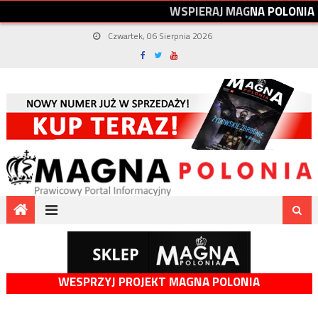
W
S
P
I
E
R
A
J
M
A
G
N
A
P
O
L
O
N
I
A
Czwartek, 06 Sierpnia 2026
WESPRZYJ PROJEKT MAGNA POLONIA