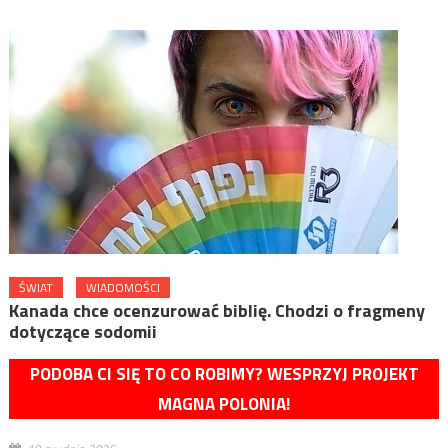
ŚWIAT
WIADOMOŚCI
Kanada chce ocenzurować biblię. Chodzi o fragmeny
dotyczące sodomii
PODOBA CI SIĘ TO CO ROBIMY? WESPRZYJ PROJEKT
MAGNA POLONIA!