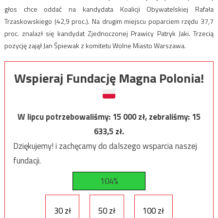
głos chce oddać na kandydata Koalicji Obywatelskiej Rafała
Trzaskowskiego (42,9 proc.). Na drugim miejscu poparciem rzędu 37,7
proc. znalazł się kandydat Zjednoczonej Prawicy Patryk Jaki. Trzecią
pozycję zajął Jan Śpiewak z komitetu Wolne Miasto Warszawa.
Wspieraj Fundację Magna Polonia!
W lipcu potrzebowaliśmy:
15 000
zł, zebraliśmy:
15
633,5
zł.
Dziękujemy! i zachęcamy do dalszego wsparcia naszej
fundacji.
104%
30 zł
50 zł
100 zł