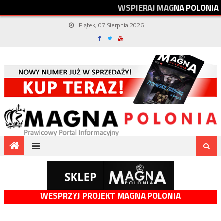
W
S
P
I
E
R
A
J
M
A
G
N
A
P
O
L
O
N
I
A
Piątek, 07 Sierpnia 2026
WESPRZYJ PROJEKT MAGNA POLONIA