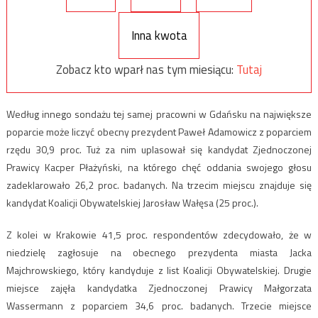
Inna kwota
Zobacz kto wparł nas tym miesiącu:
Tutaj
Według innego sondażu tej samej pracowni w Gdańsku na największe
poparcie może liczyć obecny prezydent Paweł Adamowicz z poparciem
rzędu 30,9 proc. Tuż za nim uplasował się kandydat Zjednoczonej
Prawicy Kacper Płażyński, na którego chęć oddania swojego głosu
zadeklarowało 26,2 proc. badanych. Na trzecim miejscu znajduje się
kandydat Koalicji Obywatelskiej Jarosław Wałęsa (25 proc.).
Z kolei w Krakowie 41,5 proc. respondentów zdecydowało, że w
niedzielę zagłosuje na obecnego prezydenta miasta Jacka
Majchrowskiego, który kandyduje z list Koalicji Obywatelskiej. Drugie
miejsce zajęła kandydatka Zjednoczonej Prawicy Małgorzata
Wassermann z poparciem 34,6 proc. badanych. Trzecie miejsce