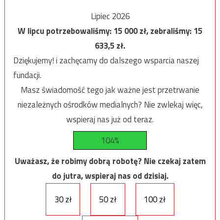
Lipiec 2026
W lipcu potrzebowaliśmy:
15 000
zł, zebraliśmy:
15
633,5
zł.
Dziękujemy! i zachęcamy do dalszego wsparcia naszej
fundacji.
Masz świadomość tego jak ważne jest przetrwanie
niezależnych ośrodków medialnych? Nie zwlekaj więc,
wspieraj nas już od teraz.
104%
Uważasz, że robimy dobrą robotę? Nie czekaj zatem
do jutra, wspieraj nas od dzisiaj.
30 zł
50 zł
100 zł