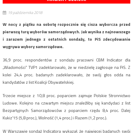
19 października 2018
W nocy z piątku na sobotę rozpocznie się cisza wyborcza przed
pierwszą turą wyborów samorządowych. Jak wynika z najnowszego
i zarazem jednego z ostatnich sondaży, to PiS zdecydowanie
wygrywa wybory samorządowe.
36,9 proc. respondentów z sondażu pracowni CBM Indicator dla
„Wiadomości” TVP1 zadeklarowało, że w niedzielę zagłosuje na PiS. Z
kolei 24,4 proc. badanych zadeklarowało, że swój głos odda na
kandydatów z list Koalicji Obywatelskiej.
Trzecie miejsce z 10,8 proc. poparciem zajmuje Polskie Stronnictwo
Ludowe. Kolejno na czwartym miejscu znaleźliby się kandydaci z list
Bezpartyjnych Samorządowców z poparciem rzędu 8,4 proc. Dalej
Kukiz’15 (5,8 proc.), Wolność (1,4 proc.) i Razem (1,2 proc.).
W Warszawie sondaż Indicatora wykazał, że najwięcej badanych swój