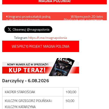
MAGNA POLONIA!
Nawigacja
Imigranci przekształcili jedną
W Niemczech 20-letni
Afgańczyk upił, a następnie
z atrakcji turystycznych
wykorzystał seksualnie 13-
wpisu
Berlina w strefę „no-go”
letnią dziewczynę
Telegram
https://t.me/magnapolonia
WESPRZYJ PROJEKT MAGNA POLONIA
Darczyńcy - 6.08.2026
KACPER STAROŚCIAK
100,00
KULCZYK GRZEGORZ POLIŃSKA i
50,00
KULCZYK KATARZYNA