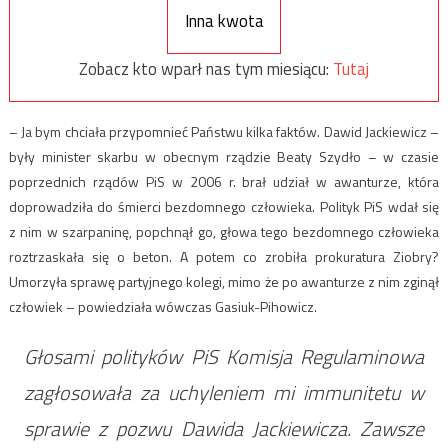
Inna kwota
Zobacz kto wparł nas tym miesiącu:
Tutaj
– Ja bym chciała przypomnieć Państwu kilka faktów. Dawid Jackiewicz –
były minister skarbu w obecnym rządzie Beaty Szydło – w czasie
poprzednich rządów PiS w 2006 r. brał udział w awanturze, która
doprowadziła do śmierci bezdomnego człowieka. Polityk PiS wdał się
z nim w szarpaninę, popchnął go, głowa tego bezdomnego człowieka
roztrzaskała się o beton. A potem co zrobiła prokuratura Ziobry?
Umorzyła sprawę partyjnego kolegi, mimo że po awanturze z nim zginął
człowiek – powiedziała wówczas Gasiuk-Pihowicz.
Głosami polityków PiS Komisja Regulaminowa
zagłosowała za uchyleniem mi immunitetu w
sprawie z pozwu Dawida Jackiewicza. Zawsze