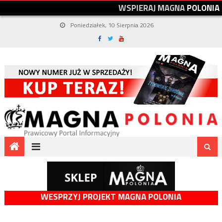
W
S
P
I
E
R
A
J
M
A
G
N
A
P
O
L
O
N
I
A
Poniedziałek, 10 Sierpnia 2026
WESPRZYJ PROJEKT MAGNA POLONIA