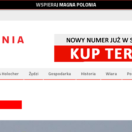
W
S
P
I
E
R
A
J
M
A
G
N
A
P
O
L
O
N
I
A
& Holocher
Żydzi
Gospodarka
Historia
Wiara
Po