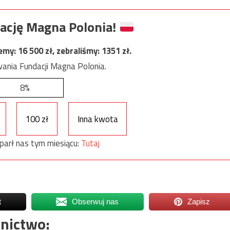
ację Magna Polonia!
jemy:
16 500
zł, zebraliśmy:
1351
zł.
ania Fundacji Magna Polonia.
8%
100 zł
Inna kwota
parł nas tym miesiącu:
Tutaj
t
Obserwuj nas
Zapisz
nictwo: