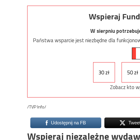
Wspieraj Fund
W sierpniu potrzebu
Państwa wsparcie jest niezbędne dla funkcjonow
30 zł
50 zł
Zobacz kto w
/TVP Info/
Udostępnij na FB
Twee
Wspieraj niezależne wydaw