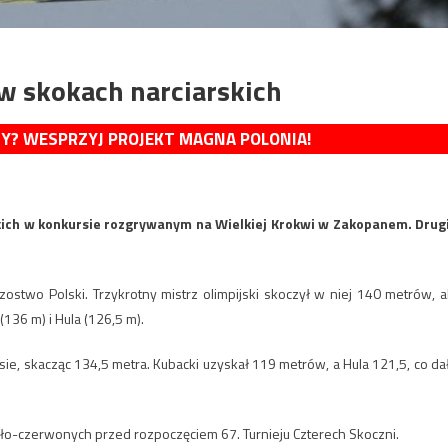
w skokach narciarskich
MY? WESPRZYJ PROJEKT MAGNA POLONIA!
skich w konkursie rozgrywanym na Wielkiej Krokwi w Zakopanem. Drug
zostwo Polski. Trzykrotny mistrz olimpijski skoczył w niej 140 metrów, a
136 m) i Hula (126,5 m).
ie, skacząc 134,5 metra. Kubacki uzyskał 119 metrów, a Hula 121,5, co da
o-czerwonych przed rozpoczęciem 67. Turnieju Czterech Skoczni.