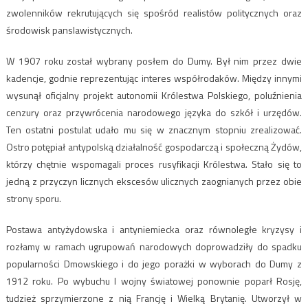
zwolenników rekrutujących się spośród realistów politycznych oraz
środowisk panslawistycznych.
W 1907 roku został wybrany posłem do Dumy. Był nim przez dwie
kadencje, godnie reprezentując interes współrodaków. Między innymi
wysunął oficjalny projekt autonomii Królestwa Polskiego, poluźnienia
cenzury oraz przywrócenia narodowego języka do szkół i urzędów.
Ten ostatni postulat udało mu się w znacznym stopniu zrealizować.
Ostro potępiał antypolską działalność gospodarczą i społeczną Żydów,
którzy chętnie wspomagali proces rusyfikacji Królestwa. Stało się to
jedną z przyczyn licznych ekscesów ulicznych zaognianych przez obie
strony sporu.
Postawa antyżydowska i antyniemiecka oraz równoległe kryzysy i
rozłamy w ramach ugrupowań narodowych doprowadziły do spadku
popularności Dmowskiego i do jego porażki w wyborach do Dumy z
1912 roku. Po wybuchu I wojny światowej ponownie poparł Rosję,
tudzież sprzymierzone z nią Francję i Wielką Brytanię. Utworzył w