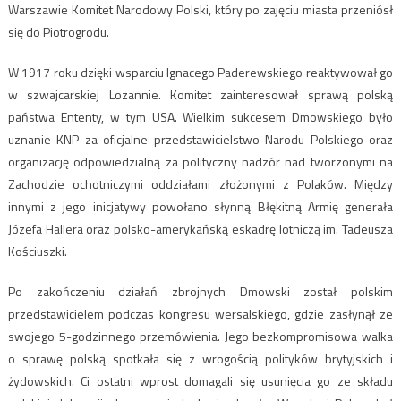
Warszawie Komitet Narodowy Polski, który po zajęciu miasta przeniósł
się do Piotrogrodu.
W 1917 roku dzięki wsparciu Ignacego Paderewskiego reaktywował go
w szwajcarskiej Lozannie. Komitet zainteresował sprawą polską
państwa Ententy, w tym USA. Wielkim sukcesem Dmowskiego było
uznanie KNP za oficjalne przedstawicielstwo Narodu Polskiego oraz
organizację odpowiedzialną za polityczny nadzór nad tworzonymi na
Zachodzie ochotniczymi oddziałami złożonymi z Polaków. Między
innymi z jego inicjatywy powołano słynną Błękitną Armię generała
Józefa Hallera oraz polsko-amerykańską eskadrę lotniczą im. Tadeusza
Kościuszki.
Po zakończeniu działań zbrojnych Dmowski został polskim
przedstawicielem podczas kongresu wersalskiego, gdzie zasłynął ze
swojego 5-godzinnego przemówienia. Jego bezkompromisowa walka
o sprawę polską spotkała się z wrogością polityków brytyjskich i
żydowskich. Ci ostatni wprost domagali się usunięcia go ze składu