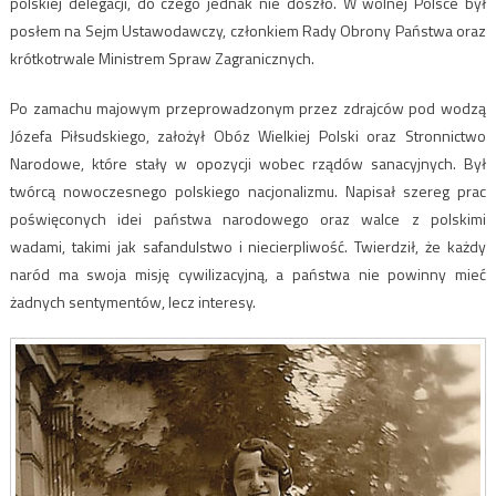
polskiej delegacji, do czego jednak nie doszło. W wolnej Polsce był
posłem na Sejm Ustawodawczy, członkiem Rady Obrony Państwa oraz
krótkotrwale Ministrem Spraw Zagranicznych.
Po zamachu majowym przeprowadzonym przez zdrajców pod wodzą
Józefa Piłsudskiego, założył Obóz Wielkiej Polski oraz Stronnictwo
Narodowe, które stały w opozycji wobec rządów sanacyjnych. Był
twórcą nowoczesnego polskiego nacjonalizmu. Napisał szereg prac
poświęconych idei państwa narodowego oraz walce z polskimi
wadami, takimi jak safandulstwo i niecierpliwość. Twierdził, że każdy
naród ma swoja misję cywilizacyjną, a państwa nie powinny mieć
żadnych sentymentów, lecz interesy.