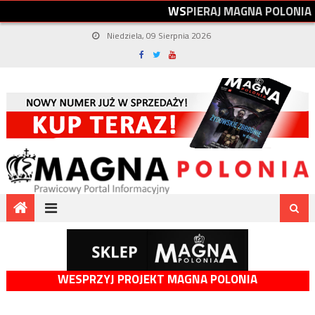
W
S
P
I
E
R
A
J
M
A
G
N
A
P
O
L
O
N
I
A
Niedziela, 09 Sierpnia 2026
WESPRZYJ PROJEKT MAGNA POLONIA