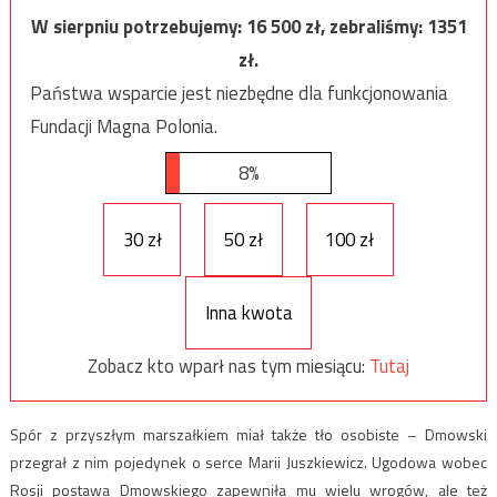
W sierpniu potrzebujemy:
16 500
zł, zebraliśmy:
1351
zł.
Państwa wsparcie jest niezbędne dla funkcjonowania
Fundacji Magna Polonia.
8%
30 zł
50 zł
100 zł
Inna kwota
Zobacz kto wparł nas tym miesiącu:
Tutaj
Spór z przyszłym marszałkiem miał także tło osobiste – Dmowski
przegrał z nim pojedynek o serce Marii Juszkiewicz. Ugodowa wobec
Rosji postawa Dmowskiego zapewniła mu wielu wrogów, ale też