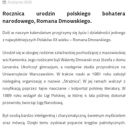
9 sierpnia 2026
Rocznica urodzin polskiego bohatera
narodowego, Romana Dmowskiego.
Dziś w naszym kalendarium przyjrzymy się życiu i działalności jednego
z najwybitniejszych Polaków XX wieku – Romana Dmowskiego.
Urodził się w ubogiej rodzinie szlacheckiej pochodzącej z mazowieckiej
wsi Kamionka. Jego rodzicami byli Walenty Dmowski oraz Józefa z domu
Lenarska. Ukończył gimnazjum, a następnie studia przyrodnicze na
Uniwersytecie Warszawskim. W trakcie nauki w 1881 roku założył
nielegalną organizację o nazwie „Strażnica”. W jej ramach walczył z
rusyfikacją poprzez tajne nauczanie i kolportaż polskiej literatury. W
1889 roku wstąpił do Ligi Polskiej, w której 4 lata później dokonał
przewrotu, tworząc Ligę Narodową.
Był osobą bardzo inteligentną i charyzmatyczną, świetnym myślicielem
oraz mówcą. Dzięki temu zyskiwał poparcie kręgów patriotycznych.