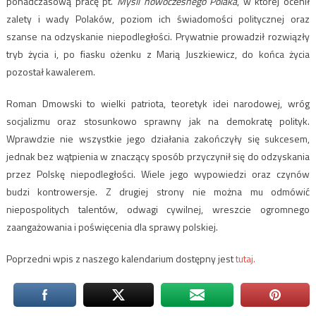
ponadczasową pracę pt.
Myśli nowoczesnego Polaka
, w której ocenił
zalety i wady Polaków, poziom ich świadomości politycznej oraz
szanse na odzyskanie niepodległości. Prywatnie prowadził rozwiązły
tryb życia i, po fiasku ożenku z Marią Juszkiewicz, do końca życia
pozostał kawalerem.
Roman Dmowski to wielki patriota, teoretyk idei narodowej, wróg
socjalizmu oraz stosunkowo sprawny jak na demokratę polityk.
Wprawdzie nie wszystkie jego działania zakończyły się sukcesem,
jednak bez wątpienia w znaczący sposób przyczynił się do odzyskania
przez Polskę niepodległości. Wiele jego wypowiedzi oraz czynów
budzi kontrowersje. Z drugiej strony nie można mu odmówić
niepospolitych talentów, odwagi cywilnej, wreszcie ogromnego
zaangażowania i poświęcenia dla sprawy polskiej.
Poprzedni wpis z naszego kalendarium dostępny jest
tutaj.