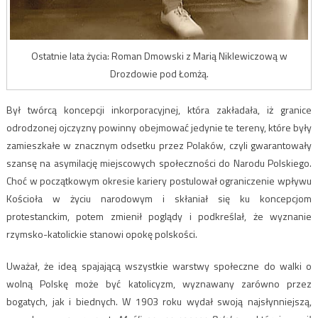
Ostatnie lata życia: Roman Dmowski z Marią Niklewiczową w
Drozdowie pod Łomżą.
Był twórcą koncepcji inkorporacyjnej, która zakładała, iż granice
odrodzonej ojczyzny powinny obejmować jedynie te tereny, które były
zamieszkałe w znacznym odsetku przez Polaków, czyli gwarantowały
szansę na asymilację miejscowych społeczności do Narodu Polskiego.
Choć w początkowym okresie kariery postulował ograniczenie wpływu
Kościoła w życiu narodowym i skłaniał się ku koncepcjom
protestanckim, potem zmienił poglądy i podkreślał, że wyznanie
rzymsko-katolickie stanowi opokę polskości.
Uważał, że ideą spajającą wszystkie warstwy społeczne do walki o
wolną Polskę może być katolicyzm, wyznawany zarówno przez
bogatych, jak i biednych. W 1903 roku wydał swoją najsłynniejszą,