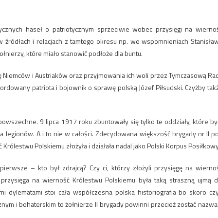
tycznych haseł o patriotycznym sprzeciwie wobec przysięgi na wierno
w źródłach i relacjach z tamtego okresu np. we wspomnieniach Stanisła
łnierzy, które miało stanowić podłoże dla buntu.
ię Niemców i Austriaków oraz przyjmowania ich woli przez Tymczasową Ra
rdowany patriota i bojownik o sprawę polską Józef Piłsudski. Czyżby tak
owszechne. 9 lipca 1917 roku zbuntowały się tylko te oddziały, które by
ygada legionów. A i to nie w całości. Zdecydowana większość brygady nr II p
rólestwu Polskiemu złożyła i działała nadal jako Polski Korpus Posiłkowy
erwsze – kto był zdrajcą? Czy ci, którzy złożyli przysięgę na wierno
y przysięga na wierność Królestwu Polskiemu była taką straszną ujmą d
i dylematami stoi cała współczesna polska historiografia bo skoro cz
znym i bohaterskim to żołnierze II brygady powinni przecież zostać nazwa