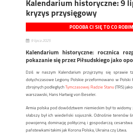
Kalendarium historyczne: 9 l
kryzys przysięgowy
PODOBA CI SIĘ TO CO ROBI
9 lipca 2025
Kalendarium historyczne: rocznica roz
pokazanie się przez Piłsudskiego jako op
Dziś w naszym Kalendarium przyjrzymy się sprawie t
dotychczasowe Legiony Polskie przeformowano w Polski Ko
zbrojnych podległych
Tymczasowej Radzie Stanu
(TRS) jako
warszawski, Hans Hartwig von Beseler.
Armia polska pod dowództwem niemieckim był to widomy zn
słabszy był ich wiedeński sojusznik. Odnośnie terenów śr
powojenną dominację polityczną i gospodarczą cesarstwa
państewkami takimi jak Korona Polska, Ukraina czy Litwa.