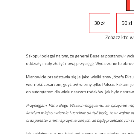
30 zł
50 zł
Zobacz kto w
Szkopuł polegał na tym, że generał Beseler postanowił wciel
oddziały miały złożyć nową przysięgę. Wydarzenie to obrosł
Mianowicie przedstawia się je jako wielki zryw Józefa Piłsud
wierność cesarzom, gdyż był wierny tylko Polsce. Faktem jes
on autorytetem dla wielu naszych rodaków. Jak było naprawdę?
Przysięgam Panu Bogu Wszechmogącemu, że ojczyźnie mojej
każdym miejscu wiernie i uczciwie służyć będę, że w wojnie
oraz państw z nimi sprzymierzonych, że będę przełożonych s
Jak widzimy nie ma tutaj ani słowa o przysiędze na w