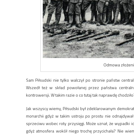
Odmowa złożenia 
Sam Piłsudski nie tylko walczył po stronie państw centra
Wszedł też w skład powołanej przez państwa centraln
kontrowersji. W takim razie o co tutaj tak naprawdę chodziło
Jak wszyscy wiemy, Piłsudski był zdeklarowanym demokratą i
monarchii gdyż w takim ustroju po prostu nie odnajdywa
sprzeciwu wobec roty przysięgi. Może uznał, że wypadki id
gdyż atmosfera wokół niego trochę przycichała? Nie wiemy