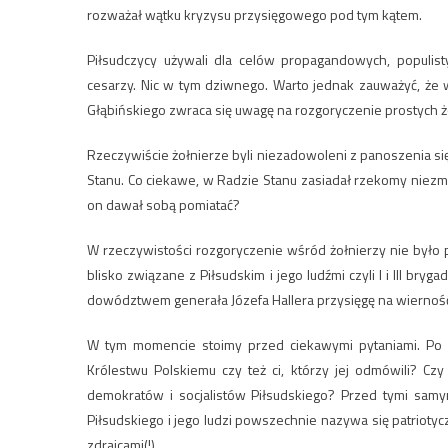
rozważał wątku kryzysu przysięgowego pod tym kątem.
Piłsudczycy używali dla celów propagandowych, populis
cesarzy. Nic w tym dziwnego. Warto jednak zauważyć, że 
Głąbińskiego zwraca się uwagę na rozgoryczenie prostych żo
Rzeczywiście żołnierze byli niezadowoleni z panoszenia s
Stanu. Co ciekawe, w Radzie Stanu zasiadał rzekomy niezmo
on dawał sobą pomiatać?
W rzeczywistości rozgoryczenie wśród żołnierzy nie było p
blisko związane z Piłsudskim i jego ludźmi czyli I i III br
dowództwem generała Józefa Hallera przysięgę na wierność K
W tym momencie stoimy przed ciekawymi pytaniami. Po pi
Królestwu Polskiemu czy też ci, którzy jej odmówili? Cz
demokratów i socjalistów Piłsudskiego? Przed tymi samym
Piłsudskiego i jego ludzi powszechnie nazywa się patriotyc
zdrajcami(!)