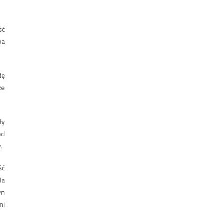
ść
wa
dę
że
ły
od
.
ść
la
yn
ni