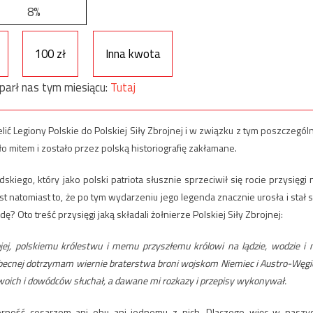
8%
100 zł
Inna kwota
parł nas tym miesiącu:
Tutaj
ić Legiony Polskie do Polskiej Siły Zbrojnej i w związku z tym poszczegól
o mitem i zostało przez polską historiografię zakłamane.
skiego, który jako polski patriota słusznie sprzeciwił się rocie przysięgi 
t natomiast to, że po tym wydarzeniu jego legenda znacznie urosła i stał s
 Oto treść przysięgi jaką składali żołnierze Polskiej Siły Zbrojnej:
, polskiemu królestwu i memu przyszłemu królowi na lądzie, wodzie i 
 obecnej dotrzymam wiernie braterstwa broni wojskom Niemiec i Austro-Węgi
woich i dowódców słuchał, a dawane mi rozkazy i przepisy wykonywał.
ierność cesarzom ani obu ani jednemu z nich. Dlaczego więc w naszy