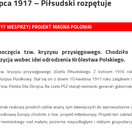
ipca 1917 – Piłsudski rozpętuje
MY? WESPRZYJ PROJEKT MAGNA POLONIA!
poczęcia tzw. kryzysu przysięgowego. Chodziło
ozycja wobec idei odrodzenia Królestwa Polskiego.
zw. kryzysu przysięgowego Józefa Piłsudskiego. Z końcem 1916 ro
rpus Posiłkowy. Stał się on z dniem 10 kwietnia 1917 roku zalążkiem s
 tzw. Polska Siła Zbrojna. Na czele PSZ stanął niemiecki generał i gubernat
ak realizacji pruskich celów wojny, tym łatwiejszych do wprowadzenie 
odkowej Europy chodziło o tzw. projekt mitteleuropy. Projekt ten zakład
 niemieckiego nad małymi, pozornie niepodległymi i słabymi gospodarc