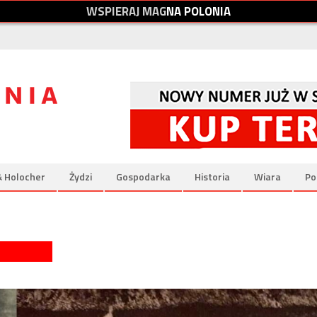
W
S
P
I
E
R
A
J
M
A
G
N
A
P
O
L
O
N
I
A
& Holocher
Żydzi
Gospodarka
Historia
Wiara
Po