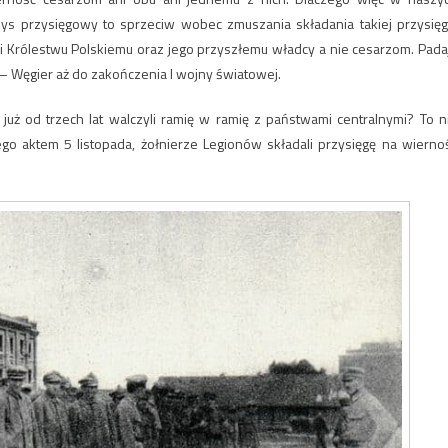
zys przysięgowy to sprzeciw wobec zmuszania składania takiej przysięg
i Królestwu Polskiemu oraz jego przyszłemu władcy a nie cesarzom. Pada
 – Węgier aż do zakończenia I wojny światowej.
 już od trzech lat walczyli ramię w ramię z państwami centralnymi? To n
o aktem 5 listopada, żołnierze Legionów składali przysięgę na wierno