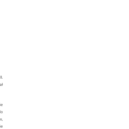
I.
ał
ie
do
u,
ie