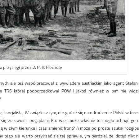
przysięgi przez 2. Pułk Piechoty
lnych ale też współpracował z wywiadem austriackim jako agent Stefan I
e TRS której podporządkował POW i jakoś również w tym nie widzi
?
 socjalistą. W związku z tym, nie godził się na odrodzenie Polski w form
ł się ze swoimi poglądami. Kto wie, może właśnie to mogło pchnąć go 
ą w złym kierunku i czas zmienić front? A może po prostu szukał rozgłos
 tego ale warto przyjrzeć się tej sprawie, ym bardziej, że dotąd nikt n