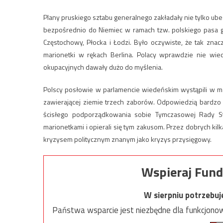
Plany pruskiego sztabu generalnego zakładały nie tylko ube
bezpośrednio do Niemiec w ramach tzw. polskiego pasa gr
Częstochowy, Płocka i Łodzi. Było oczywiste, że tak znac
marionetki w rękach Berlina. Polacy wprawdzie nie wied
okupacyjnych dawały dużo do myślenia.
Polscy posłowie w parlamencie wiedeńskim wystąpili w maj
zawierającej ziemie trzech zaborów. Odpowiedzią bardzo s
ścisłego podporządkowania sobie Tymczasowej Rady Stan
marionetkami i opierali się tym zakusom. Przez dobrych kilk
kryzysem politycznym znanym jako kryzys przysięgowy.
Wspieraj Fund
W sierpniu potrzebu
Państwa wsparcie jest niezbędne dla funkcjonow