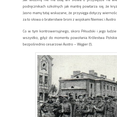
podręcznikach szkolnych jak mantrę powtarza się, że kry
Jasno mamy tutaj wskazane, że przysięga dotyczy wiernośc
za to słowa o braterstwie broni z wojskami Niemiec i Austro
Co w tym kontrowersyjnego, skoro Piłsudski i jego ludzie
wszystko, gdyż do momentu powołania Królestwa Polskieg
bezpośrednio cesarzowi Austro – Węgier (!).