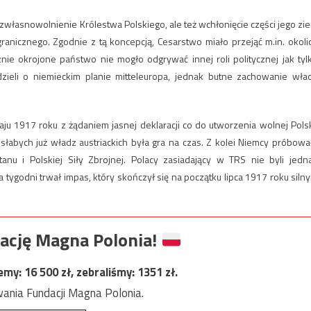
zwłasnowolnienie Królestwa Polskiego, ale też wchłonięcie części jego zi
anicznego. Zgodnie z tą koncepcją, Cesarstwo miało przejąć m.in. okoli
znie okrojone państwo nie mogło odgrywać innej roli politycznej jak tyl
zieli o niemieckim planie mitteleuropa, jednak butne zachowanie wła
u 1917 roku z żądaniem jasnej deklaracji co do utworzenia wolnej Polsk
łabych już władz austriackich była gra na czas. Z kolei Niemcy próbowa
u i Polskiej Siły Zbrojnej. Polacy zasiadający w TRS nie byli jedn
a tygodni trwał impas, który skończył się na początku lipca 1917 roku siln
ację Magna Polonia!
jemy:
16 500
zł, zebraliśmy:
1351
zł.
ania Fundacji Magna Polonia.