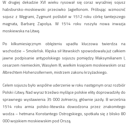
W drugiej dekadzie XVI wieku rysował się coraz wyraźniej sojusz
habsbursko-moskiewski przeciwko Jagiellonom. Próbując wzmocnić
sojusz z Węgrami, Zygmunt poślubił w 1512 roku córkę tamtejszego
magnata, Barbarę Zapolya. W 1514 roku ruszyła nowa inwazja
moskiewska na Litwę.
Po kilkumiesięcznym oblężeniu upadła kluczowa twierdza na
wschodzie – Smoleńsk. Klęska sił litewskich spowodowała już całkiem
jawne podpisanie antypolskiego sojuszu pomiędzy Maksymilianem I,
cesarzem niemieckim, Wasylem III, wielkim księciem moskiewskim oraz
Albrechtem Hohenzollernem, mistrzem zakonu krzyżackiego.
Celem sojuszu było wspólne uderzenie w roku następnym oraz rozbiór
Polski i Litwy. Nad wyraz trzeźwo myślące polskie elity doprowadziły do
sprawnego wystawienia 35 000 żołnierzy, głównie jazdy. 8 września
1514 roku armia polsko-litewska dowodzona przez znakomitego
wodza – hetmana Konstantego Ostrogskiego, spotkała się z blisko 80
000 wojskiem moskiewskim pod Orszą.