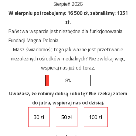
Sierpień 2026
W sierpniu potrzebujemy:
16 500
zł, zebraliśmy:
1351
zł.
Państwa wsparcie jest niezbędne dla funkcjonowania
Fundacji Magna Polonia.
Masz świadomość tego jak ważne jest przetrwanie
niezależnych ośrodków medialnych? Nie zwlekaj więc,
wspieraj nas już od teraz.
8%
Uważasz, że robimy dobrą robotę? Nie czekaj zatem
do jutra, wspieraj nas od dzisiaj.
30 zł
50 zł
100 zł