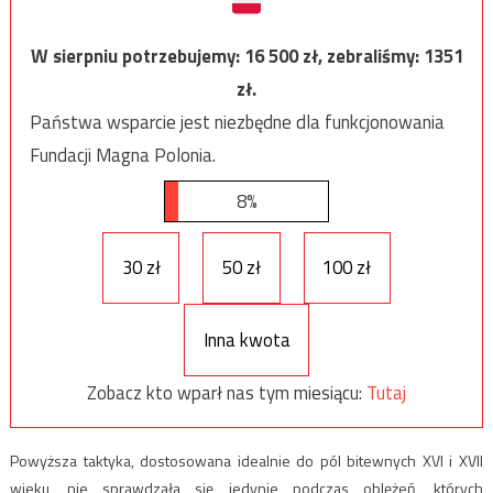
W sierpniu potrzebujemy:
16 500
zł, zebraliśmy:
1351
zł.
Państwa wsparcie jest niezbędne dla funkcjonowania
Fundacji Magna Polonia.
8%
30 zł
50 zł
100 zł
Inna kwota
Zobacz kto wparł nas tym miesiącu:
Tutaj
Powyższa taktyka, dostosowana idealnie do pól bitewnych XVI i XVII
wieku, nie sprawdzała się jedynie podczas oblężeń, których