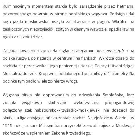
Kulminacyjnym momentem starcia było zarządzenie przez hetmana,
pozorowanego odwrotu w stronę pobliskiego wąwozu. Podstęp udał
się i jazda moskiewska ruszyła za Litwinami w pogoń. Wkrótce na
zaskoczonych nieprzyjaciół, zbitych w ciasnym wąwozie, spadła lawina
ognia z rusznic i dział.
Zagłada kawalerii rozpoczęła zagładę całej armii moskiewskiej. Strona
polska ruszyła do natarcia w centrum i na flankach. Wkrótce doszło do
rozbicia sił przeciwnika i jego panicznej ucieczki. Polacy i Litwini ścigali
Moskali aż do rzeki Kropiwna, oddalonej od pola bitwy o 4 kilometry. Na
odcinku tym padło wielu żołnierzy wroga.
Wygrana bitwa nie doprowadziła do odzyskania Smoleńska, lecz
została wyjątkowo skutecznie wykorzystana propagandowo;
połączony atak habsbursko-krzyżacko-moskiewski nie doszedł do
skutku, a liga antyjagiellońska została rozbita. Na zjeździe w Wiedniu w
1515 roku, cesarz Maksymilian przyrzekł zerwać sojusz z Moskwą i
skończyć ze wspieraniem Zakonu Krzyżackiego.