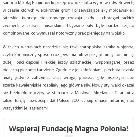
sanocki Mikołaj Kamieniecki przeprowadził kilka wypraw odwetowych,
w czasie których wielokrotnie gromił przeważające siły mołdawskie i
tatarskie, tworząc etos nowego rodzaju jazdy – chorągwi rackich
zwanych z czasem husarskimi. Używane siły były bardzo często
kombinowane, co wymuszał notoryczny brak pieniędzy na wojsko.
W takich warunkach narodziła się tzw. staropolska sztuka wojenna,
czyli ekonomiczny sposób rozgrywania bitew przy pomocy kombinacji
dużej ilości ciężkiej i lekkiej jazdy szlacheckiej, wspomaganej przez
nieliczną piechotę i artylerię. Zgodnie z jej założeniami, piechota i działa
miały jedynie zatrzymać atak wroga, podczas gdy niszczycielskie
szarże kawaleryjskie rozbijały jego główne siły. Nowy styl walki okazał
się bezkonkurencyjny w starciach z Moskwą, Mołdawią, Tatarami a
także Turcją i Szwecją i dał Polsce 200 lat supremacji militarnej nad
wszystkimi jej sąsiadami.
Wspieraj Fundację Magna Polonia!