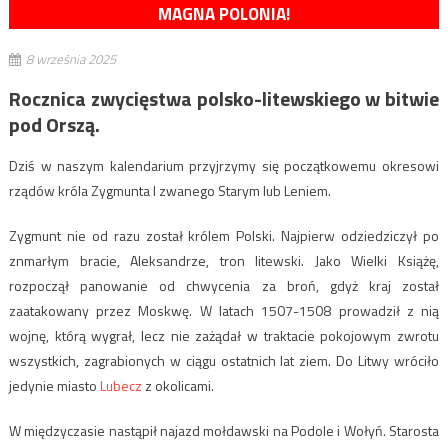
MAGNA POLONIA!
8 września 2025
Rocznica zwycięstwa polsko-litewskiego w bitwie
pod Orszą.
Dziś w naszym kalendarium przyjrzymy się początkowemu okresowi
rządów króla Zygmunta I zwanego Starym lub Leniem.
Zygmunt nie od razu został królem Polski. Najpierw odziedziczył po
znmarłym bracie, Aleksandrze, tron litewski. Jako Wielki Książę,
rozpoczął panowanie od chwycenia za broń, gdyż kraj został
zaatakowany przez Moskwę. W latach 1507-1508 prowadził z nią
wojnę, którą wygrał, lecz nie zażądał w traktacie pokojowym zwrotu
wszystkich, zagrabionych w ciągu ostatnich lat ziem. Do Litwy wróciło
jedynie miasto
Lubecz
z okolicami.
W międzyczasie nastąpił najazd mołdawski na Podole i Wołyń. Starosta