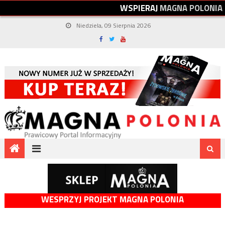
W
S
P
I
E
R
A
J
M
A
G
N
A
P
O
L
O
N
I
A
Niedziela, 09 Sierpnia 2026
WESPRZYJ PROJEKT MAGNA POLONIA