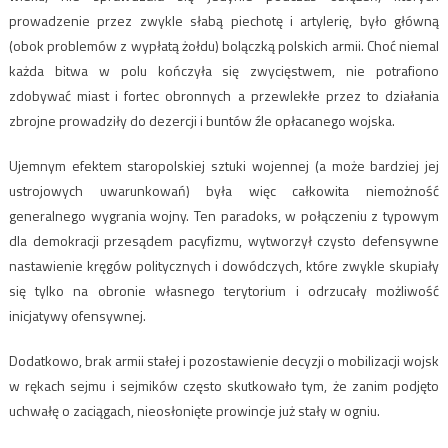
prowadzenie przez zwykle słabą piechotę i artylerię, było główną
(obok problemów z wypłatą żołdu) bolączką polskich armii. Choć niemal
każda bitwa w polu kończyła się zwycięstwem, nie potrafiono
zdobywać miast i fortec obronnych a przewlekłe przez to działania
zbrojne prowadziły do dezercji i buntów źle opłacanego wojska.
Ujemnym efektem staropolskiej sztuki wojennej (a może bardziej jej
ustrojowych uwarunkowań) była więc całkowita niemożność
generalnego wygrania wojny. Ten paradoks, w połączeniu z typowym
dla demokracji przesądem pacyfizmu, wytworzył czysto defensywne
nastawienie kręgów politycznych i dowódczych, które zwykle skupiały
się tylko na obronie własnego terytorium i odrzucały możliwość
inicjatywy ofensywnej.
Dodatkowo, brak armii stałej i pozostawienie decyzji o mobilizacji wojsk
w rękach sejmu i sejmików często skutkowało tym, że zanim podjęto
uchwałę o zaciągach, nieosłonięte prowincje już stały w ogniu.