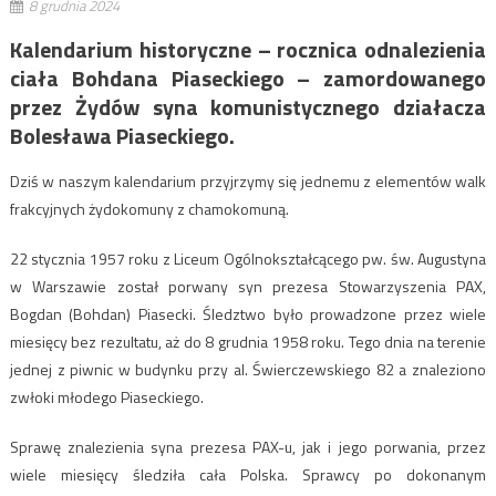
8 grudnia 2024
Kalendarium historyczne – rocznica odnalezienia
ciała Bohdana Piaseckiego – zamordowanego
przez Żydów syna komunistycznego działacza
Bolesława Piaseckiego.
Dziś w naszym kalendarium przyjrzymy się jednemu z elementów walk
frakcyjnych żydokomuny z chamokomuną.
22 stycznia 1957 roku
z Liceum Ogólnokształcącego pw. św. Augustyna
w Warszawie został porwany syn prezesa Stowarzyszenia PAX,
Bogdan (Bohdan) Piasecki. Śledztwo było prowadzone przez wiele
miesięcy bez rezultatu, aż do 8 grudnia 1958 roku. Tego dnia na terenie
jednej z piwnic w budynku przy al. Świerczewskiego 82 a znaleziono
zwłoki młodego Piaseckiego.
Sprawę znalezienia syna prezesa PAX-u, jak i jego porwania, przez
wiele miesięcy śledziła cała Polska. Sprawcy po dokonanym