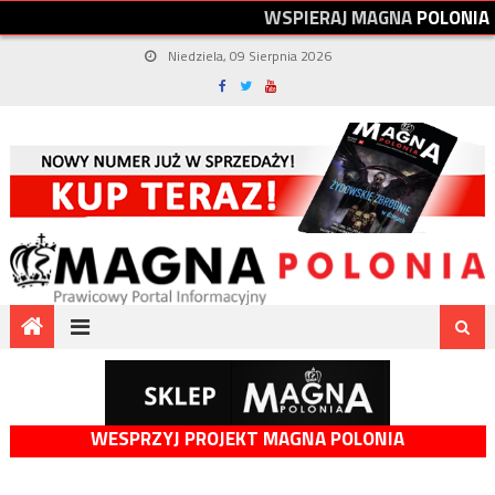
W
S
P
I
E
R
A
J
M
A
G
N
A
P
O
L
O
N
I
A
Niedziela, 09 Sierpnia 2026
WESPRZYJ PROJEKT MAGNA POLONIA