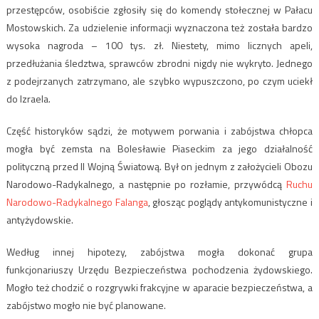
przestępców, osobiście zgłosiły się do komendy stołecznej w Pałacu
Mostowskich. Za udzielenie informacji wyznaczona też została bardzo
wysoka nagroda – 100 tys. zł. Niestety, mimo licznych apeli,
przedłużania śledztwa, sprawców zbrodni nigdy nie wykryto. Jednego
z podejrzanych zatrzymano, ale szybko wypuszczono, po czym uciekł
do Izraela.
Część historyków sądzi, że motywem porwania i zabójstwa chłopca
mogła być zemsta na Bolesławie Piaseckim za jego działalność
polityczną przed II Wojną Światową. Był on jednym z założycieli Obozu
Narodowo-Radykalnego, a następnie po rozłamie, przywódcą
Ruchu
Narodowo-Radykalnego Falanga
, głosząc poglądy antykomunistyczne i
antyżydowskie.
Według innej hipotezy, zabójstwa mogła dokonać grupa
funkcjonariuszy Urzędu Bezpieczeństwa pochodzenia żydowskiego.
Mogło też chodzić o rozgrywki frakcyjne w aparacie bezpieczeństwa, a
zabójstwo mogło nie być planowane.