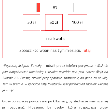
8%
30 zł
50 zł
100 zł
Inna kwota
Zobacz kto wparł nas tym miesiącu:
Tutaj
-Poproszę księdza Suwałę
– mówił przez telefon porywacz.
-Weźmie
pan natychmiast taksówkę i szybko pojedzie pan pod adres: Aleja na
Skarpie 65. Proszę czekać przy aparacie, zadzwonię do pana za chwilę.
Tam w bramie, w gablotce listy lokatorów jest pudełko od zapałek. Proszę
je wziąć.
Głosy porywaczy powtarzano po kilka razy, by słuchacze mieli szansę
je rozpoznać. Proszono, by osoby, które rozpoznają głosy