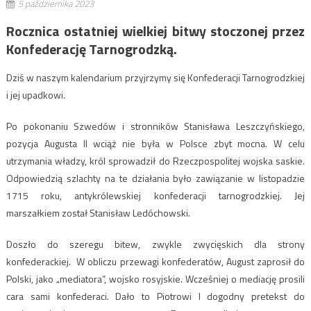
5 października 2023
Rocznica ostatniej wielkiej bitwy stoczonej przez
Konfederację Tarnogrodzką.
Dziś w naszym kalendarium przyjrzymy się Konfederacji Tarnogrodzkiej
i jej upadkowi.
Po pokonaniu Szwedów i stronników Stanisława Leszczyńskiego,
pozycja Augusta II wciąż nie była w Polsce zbyt mocna. W celu
utrzymania władzy, król sprowadził do Rzeczpospolitej wojska saskie.
Odpowiedzią szlachty na te działania było zawiązanie w listopadzie
1715 roku, antykrólewskiej konfederacji tarnogrodzkiej. Jej
marszałkiem został Stanisław Ledóchowski.
Doszło do szeregu bitew, zwykle zwycięskich dla strony
konfederackiej. W obliczu przewagi konfederatów, August zaprosił do
Polski, jako „mediatora”, wojsko rosyjskie. Wcześniej o mediację prosili
cara sami konfederaci. Dało to Piotrowi I dogodny pretekst do