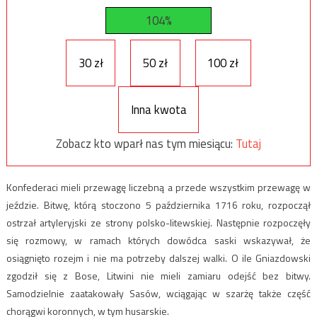
104%
30 zł
50 zł
100 zł
Inna kwota
Zobacz kto wparł nas tym miesiącu:
Tutaj
Konfederaci mieli przewagę liczebną a przede wszystkim przewagę w
jeździe. Bitwę, którą stoczono 5 października 1716 roku, rozpoczął
ostrzał artyleryjski ze strony polsko-litewskiej. Następnie rozpoczęły
się rozmowy, w ramach których dowódca saski wskazywał, że
osiągnięto rozejm i nie ma potrzeby dalszej walki. O ile Gniazdowski
zgodził się z Bose, Litwini nie mieli zamiaru odejść bez bitwy.
Samodzielnie zaatakowały Sasów, wciągając w szarżę także część
chorągwi koronnych, w tym husarskie.