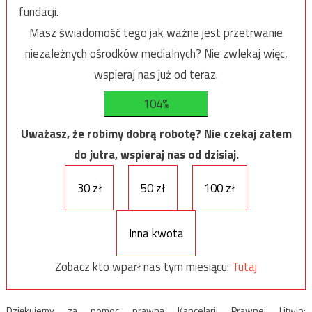
fundacji.
Masz świadomość tego jak ważne jest przetrwanie
niezależnych ośrodków medialnych? Nie zwlekaj więc,
wspieraj nas już od teraz.
104%
Uważasz, że robimy dobrą robotę? Nie czekaj zatem
do jutra, wspieraj nas od dzisiaj.
30 zł
50 zł
100 zł
Inna kwota
Zobacz kto wparł nas tym miesiącu:
Tutaj
Dziękujemy za pomoc prawną Kancelarii Prawnej Litwin: