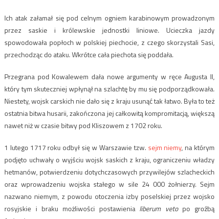
Ich atak załamał się pod celnym ogniem karabinowym prowadzonym
przez saskie i królewskie jednostki liniowe. Ucieczka jazdy
spowodowała popłoch w polskiej piechocie, z czego skorzystali Sasi,
przechodząc do ataku. Wkrótce cała piechota się poddała.
Przegrana pod Kowalewem dała nowe argumenty w ręce Augusta II,
który tym skuteczniej wpłynął na szlachtę by mu się podporządkowała.
Niestety, wojsk carskich nie dało się z kraju usunąć tak łatwo. Była to też
ostatnia bitwa husarii, zakończona jej całkowitą kompromitacją, większą
nawet niż w czasie bitwy pod Kliszowem z 1702 roku.
1 lutego 1717 roku odbył się w Warszawie tzw.
sejm niemy
, na którym
podjęto uchwały o wyjściu wojsk saskich z kraju, ograniczeniu władzy
hetmanów, potwierdzeniu dotychczasowych przywilejów szlacheckich
oraz wprowadzeniu wojska stałego w sile 24 000 żołnierzy. Sejm
nazwano niemym, z powodu otoczenia izby poselskiej przez wojsko
rosyjskie i braku możliwości postawienia
liberum veto
po groźbą