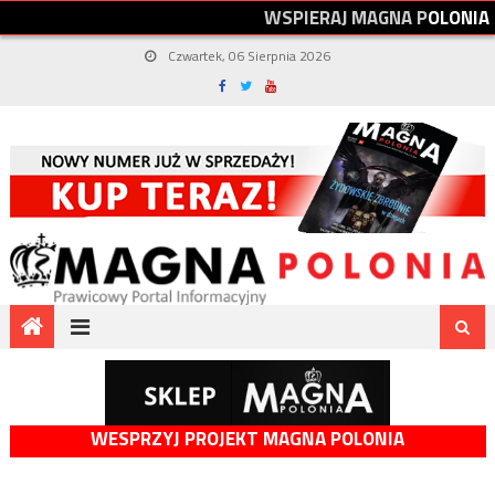
W
S
P
I
E
R
A
J
M
A
G
N
A
P
O
L
O
N
I
A
Czwartek, 06 Sierpnia 2026
WESPRZYJ PROJEKT MAGNA POLONIA