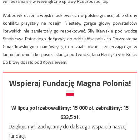
wmieszania się w wewnętrzne sprawy Rzeczpospolitej.
Wobec wkroczenia wojsk moskiewskich w polskie granice, obie strony
konfliktu przystały na rozejm. Niestety, gorące głowy powstańców
litewskich nie zamierzały go respektować. Siły litewskie pod wodzą
Stanisława Potockiego dołączyły do oddziałów polskich Chryzostoma
Gniazdowskiego i namówiły go do zaatakowania zmierzającego w
kierunku Torunia korpusu saskiego pod wodzą Jana Henryka von Bose.
Do bitwy doszło pod Kowalewem.
Wspieraj Fundację Magna Polonia!
W lipcu potrzebowaliśmy:
15 000
zł, zebraliśmy:
15
633,5
zł.
Dziękujemy! i zachęcamy do dalszego wsparcia naszej
fundacji.