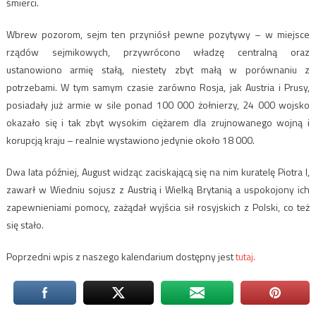
śmierci.
Wbrew pozorom, sejm ten przyniósł pewne pozytywy – w miejsce
rządów sejmikowych, przywrócono władzę centralną oraz
ustanowiono armię stałą, niestety zbyt małą w porównaniu z
potrzebami. W tym samym czasie zarówno Rosja, jak Austria i Prusy,
posiadały już armie w sile ponad 100 000 żołnierzy, 24 000 wojsko
okazało się i tak zbyt wysokim ciężarem dla zrujnowanego wojną i
korupcją kraju – realnie wystawiono jedynie około 18 000.
Dwa lata później, August widząc zaciskającą się na nim kuratelę Piotra I,
zawarł w Wiedniu sojusz z Austrią i Wielką Brytanią a uspokojony ich
zapewnieniami pomocy, zażądał wyjścia sił rosyjskich z Polski, co też
się stało.
Poprzedni wpis z naszego kalendarium dostępny jest
tutaj.