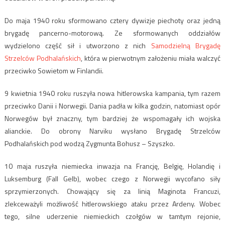
Do maja 1940 roku sformowano cztery dywizje piechoty oraz jedną
brygadę pancerno-motorową. Ze sformowanych oddziałów
wydzielono część sił i utworzono z nich
Samodzielną Brygadę
Strzelców Podhalańskich
, która w pierwotnym założeniu miała walczyć
przeciwko Sowietom w Finlandii.
9 kwietnia 1940 roku ruszyła nowa hitlerowska kampania, tym razem
przeciwko Danii i Norwegii. Dania padła w kilka godzin, natomiast opór
Norwegów był znaczny, tym bardziej że wspomagały ich wojska
alianckie. Do obrony Narviku wysłano Brygadę Strzelców
Podhalańskich pod wodzą Zygmunta Bohusz – Szyszko.
10 maja ruszyła niemiecka inwazja na Francję, Belgię, Holandię i
Luksemburg (Fall Gelb), wobec czego z Norwegii wycofano siły
sprzymierzonych. Chowający się za linią Maginota Francuzi,
zlekceważyli możliwość hitlerowskiego ataku przez Ardeny. Wobec
tego, silne uderzenie niemieckich czołgów w tamtym rejonie,