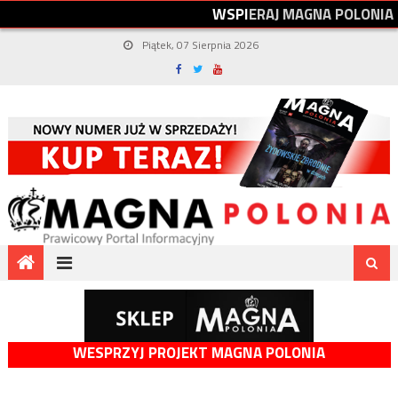
W
S
P
I
E
R
A
J
M
A
G
N
A
P
O
L
O
N
I
A
Piątek, 07 Sierpnia 2026
WESPRZYJ PROJEKT MAGNA POLONIA