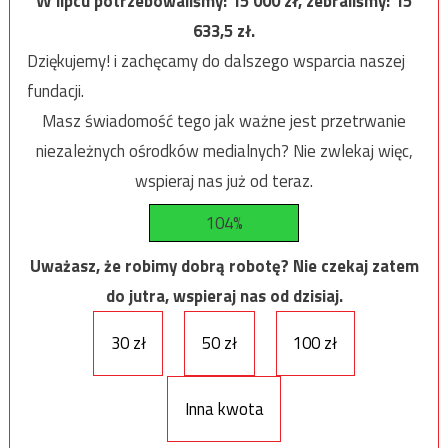
W lipcu potrzebowaliśmy:
15 000
zł, zebraliśmy:
15
633,5
zł.
Dziękujemy! i zachęcamy do dalszego wsparcia naszej
fundacji.
Masz świadomość tego jak ważne jest przetrwanie
niezależnych ośrodków medialnych? Nie zwlekaj więc,
wspieraj nas już od teraz.
104%
Uważasz, że robimy dobrą robotę? Nie czekaj zatem
do jutra, wspieraj nas od dzisiaj.
30 zł
50 zł
100 zł
Inna kwota