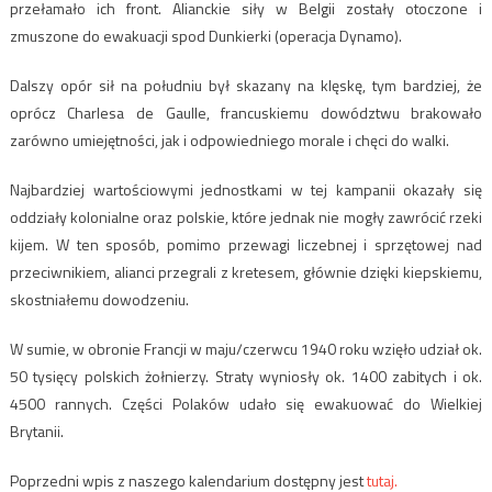
przełamało ich front. Alianckie siły w Belgii zostały otoczone i
zmuszone do ewakuacji spod Dunkierki (operacja Dynamo).
Dalszy opór sił na południu był skazany na klęskę, tym bardziej, że
oprócz Charlesa de Gaulle, francuskiemu dowództwu brakowało
zarówno umiejętności, jak i odpowiedniego morale i chęci do walki.
Najbardziej wartościowymi jednostkami w tej kampanii okazały się
oddziały kolonialne oraz polskie, które jednak nie mogły zawrócić rzeki
kijem. W ten sposób, pomimo przewagi liczebnej i sprzętowej nad
przeciwnikiem, alianci przegrali z kretesem, głównie dzięki kiepskiemu,
skostniałemu dowodzeniu.
W sumie, w obronie Francji w maju/czerwcu 1940 roku wzięło udział ok.
50 tysięcy
polskich żołnierzy. Straty wyniosły ok. 1400 zabitych i ok.
4500 rannych. Części Polaków udało się ewakuować do Wielkiej
Brytanii.
Poprzedni wpis z naszego kalendarium dostępny jest
tutaj.