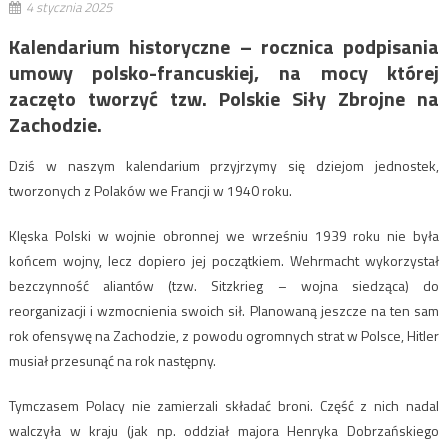
4 stycznia 2025
Kalendarium historyczne – rocznica podpisania
umowy polsko-francuskiej, na mocy której
zaczęto tworzyć tzw. Polskie Siły Zbrojne na
Zachodzie.
Dziś w naszym kalendarium przyjrzymy się dziejom jednostek,
tworzonych z Polaków we Francji w 1940 roku.
Klęska Polski w wojnie obronnej we wrześniu 1939 roku nie była
końcem wojny, lecz dopiero jej początkiem. Wehrmacht wykorzystał
bezczynność aliantów (tzw. Sitzkrieg – wojna siedząca) do
reorganizacji i wzmocnienia swoich sił. Planowaną jeszcze na ten sam
rok ofensywę na Zachodzie, z powodu ogromnych strat w Polsce, Hitler
musiał przesunąć na rok następny.
Tymczasem Polacy nie zamierzali składać broni. Część z nich nadal
walczyła w kraju (jak np. oddział majora Henryka Dobrzańskiego