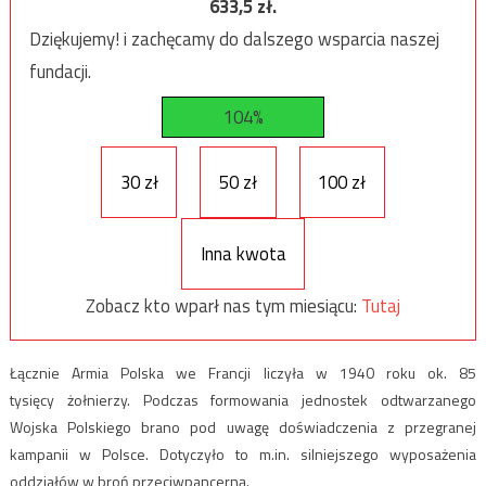
633,5
zł.
Dziękujemy! i zachęcamy do dalszego wsparcia naszej
fundacji.
104%
30 zł
50 zł
100 zł
Inna kwota
Zobacz kto wparł nas tym miesiącu:
Tutaj
Łącznie Armia Polska we Francji liczyła w 1940 roku ok. 85
tysięcy
żołnierzy. Podczas formowania jednostek odtwarzanego
Wojska Polskiego brano pod uwagę doświadczenia z przegranej
kampanii w Polsce. Dotyczyło to m.in. silniejszego wyposażenia
oddziałów w broń przeciwpancerną.