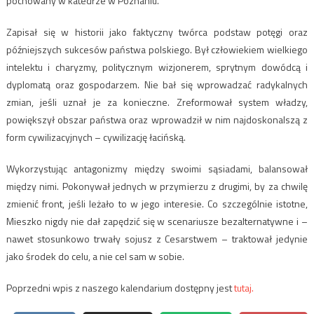
pochowany w katedrze w Poznaniu.
Zapisał się w historii jako faktyczny twórca podstaw potęgi oraz
późniejszych sukcesów państwa polskiego. Był człowiekiem wielkiego
intelektu i charyzmy, politycznym wizjonerem, sprytnym dowódcą i
dyplomatą oraz gospodarzem. Nie bał się wprowadzać radykalnych
zmian, jeśli uznał je za konieczne. Zreformował system władzy,
powiększył obszar państwa oraz wprowadził w nim najdoskonalszą z
form cywilizacyjnych – cywilizację łacińską.
Wykorzystując antagonizmy między swoimi sąsiadami, balansował
między nimi. Pokonywał jednych w przymierzu z drugimi, by za chwilę
zmienić front, jeśli leżało to w jego interesie. Co szczególnie istotne,
Mieszko nigdy nie dał zapędzić się w scenariusze bezalternatywne i –
nawet stosunkowo trwały sojusz z Cesarstwem – traktował jedynie
jako środek do celu, a nie cel sam w sobie.
Poprzedni wpis z naszego kalendarium dostępny jest
tutaj.