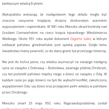
tamtejszym władcą Erykiem.
Wykopaliska wskazują, że następstwem tego układu mogło być
znaczne nasycenie książęcej drużyny doskonałym wareskim
wyposażeniem i najemnikami. W 981 roku Mieszko utracił kontrolę nad
Grodami Czerwieńskimi na rzecz księcia kijowskiego Włodzimierza
Wielkiego. Około 991 roku wydał dokument
Dagome Iudex
, w którym
oddawał państwo gnieźnieńskie pod opiekę papieża. Dzięki temu
świadectwu mamy pewność, co do stanu granic tuż przed jego śmiercią.
Nie jest do końca jasne, czy władca wyznaczył na swojego następcę
syna ze związku z Dobrawą – Bolesława, zwanego później Chrobrym,
czy też podzielił państwo między niego a dzieci ze związku z Odą. W
każdym razie po jego śmierci na tym tle wybuchł konflikt, zakończony
wypędzeniem Ody i jej dzieci oraz przejęciem pełni władzy w państwie
przez Chrobrego.
Mieszko zmarł 25 maja 992 roku. Najprawdopodobniej został