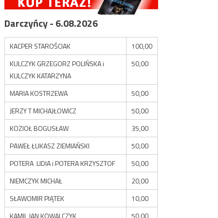
Darczyńcy - 6.08.2026
KACPER STAROŚCIAK
100,00
KULCZYK GRZEGORZ POLIŃSKA i
50,00
KULCZYK KATARZYNA
MARIA KOSTRZEWA
50,00
JERZY T MICHAJŁOWICZ
50,00
KOZIOŁ BOGUSŁAW
35,00
PAWEŁ ŁUKASZ ZIEMIAŃSKI
50,00
POTERA LIDIA i POTERA KRZYSZTOF
50,00
NIEMCZYK MICHAŁ
20,00
SŁAWOMIR PIĄTEK
10,00
KAMIL JAN KOWALCZYK
50,00