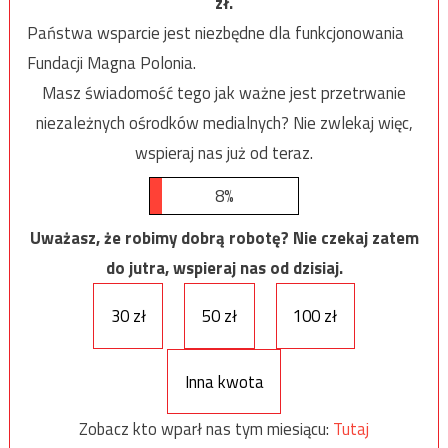
zł.
Państwa wsparcie jest niezbędne dla funkcjonowania
Fundacji Magna Polonia.
Masz świadomość tego jak ważne jest przetrwanie
niezależnych ośrodków medialnych? Nie zwlekaj więc,
wspieraj nas już od teraz.
8%
Uważasz, że robimy dobrą robotę? Nie czekaj zatem
do jutra, wspieraj nas od dzisiaj.
30 zł
50 zł
100 zł
Inna kwota
Zobacz kto wparł nas tym miesiącu:
Tutaj