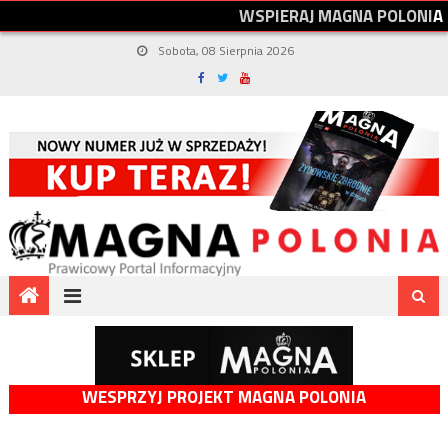
W
S
P
I
E
R
A
J
M
A
G
N
A
P
O
L
O
N
I
A
Sobota, 08 Sierpnia 2026
WESPRZYJ PROJEKT MAGNA POLONIA