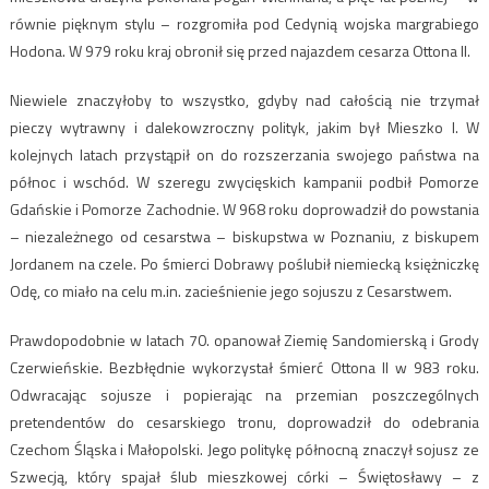
równie pięknym stylu – rozgromiła pod Cedynią wojska margrabiego
Hodona. W 979 roku kraj obronił się przed najazdem cesarza Ottona II.
Niewiele znaczyłoby to wszystko, gdyby nad całością nie trzymał
pieczy wytrawny i dalekowzroczny polityk, jakim był Mieszko I. W
kolejnych latach przystąpił on do rozszerzania swojego państwa na
północ i wschód. W szeregu zwycięskich kampanii podbił Pomorze
Gdańskie i Pomorze Zachodnie. W 968 roku doprowadził do powstania
– niezależnego od cesarstwa – biskupstwa w Poznaniu, z biskupem
Jordanem na czele. Po śmierci Dobrawy poślubił niemiecką księżniczkę
Odę, co miało na celu m.in. zacieśnienie jego sojuszu z Cesarstwem.
Prawdopodobnie w latach 70. opanował Ziemię Sandomierską i Grody
Czerwieńskie. Bezbłędnie wykorzystał śmierć Ottona II w 983 roku.
Odwracając sojusze i popierając na przemian poszczególnych
pretendentów do cesarskiego tronu, doprowadził do odebrania
Czechom Śląska i Małopolski. Jego politykę północną znaczył sojusz ze
Szwecją, który spajał ślub mieszkowej córki – Świętosławy – z