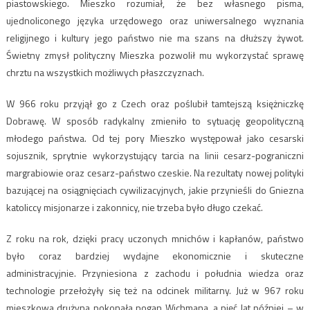
piastowskiego. Mieszko rozumiał, że bez własnego pisma,
ujednoliconego języka urzędowego oraz uniwersalnego wyznania
religijnego i kultury jego państwo nie ma szans na dłuższy żywot.
Świetny zmysł polityczny Mieszka pozwolił mu wykorzystać sprawę
chrztu na wszystkich możliwych płaszczyznach.
W 966 roku przyjął go z Czech oraz poślubił tamtejszą księżniczkę
Dobrawę. W sposób radykalny zmieniło to sytuację geopolityczną
młodego państwa. Od tej pory Mieszko występował jako cesarski
sojusznik, sprytnie wykorzystujący tarcia na linii cesarz-pograniczni
margrabiowie oraz cesarz-państwo czeskie. Na rezultaty nowej polityki
bazującej na osiągnięciach cywilizacyjnych, jakie przynieśli do Gniezna
katoliccy misjonarze i zakonnicy, nie trzeba było długo czekać.
Z roku na rok, dzięki pracy uczonych mnichów i kapłanów, państwo
było coraz bardziej wydajne ekonomicznie i skuteczne
administracyjnie. Przyniesiona z zachodu i południa wiedza oraz
technologie przełożyły się też na odcinek militarny. Już w 967 roku
mieszkowa drużyna pokonała pogan Wichmana, a pięć lat później – w