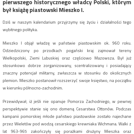
pierwszego historycznego władcy Polski, którym
był książę piastowski Mieszko I.
Dziś w naszym kalendarium przyjrzymy się życiu i działalności tego
wybitnego polityka.
Mieszko I objął władzę w państwie piastowskim ok. 960 roku.
Odziedziczony po przodkach pogański kraj zajmował tereny
Wielkopolski, Ziemi Lubuskiej oraz częściowo Mazowsza. Był już
stosunkowo dobrze zorganizowany, scentralizowany i posiadający
znaczny potencjał militarny, zwłaszcza w stosunku do okolicznych
plemion. Mieszko postanowił rozszerzyć swoje księstwo, na początku
w kierunku północno-zachodnim.
Przewidywał, iż jeśli nie opanuje Pomorza Zachodniego, w pewnej
perspektywie stanie się ono domeną Cesarstwa Ottonów. Podczas
kampanii pomorskiej młode państwo piastowskie zostało najechane
przez Wieletów pod wodzą cesarskiego krewniaka Wichmana. Walki z
lat 963-965 zakończyły się porażkami drużyny Mieszka oraz