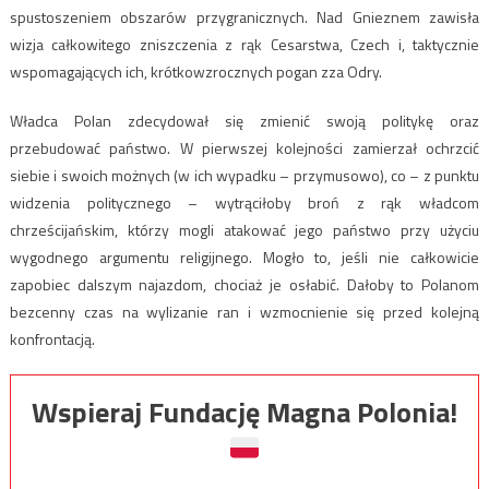
spustoszeniem obszarów przygranicznych. Nad Gnieznem zawisła
wizja całkowitego zniszczenia z rąk Cesarstwa, Czech i, taktycznie
wspomagających ich, krótkowzrocznych pogan zza Odry.
Władca Polan zdecydował się zmienić swoją politykę oraz
przebudować państwo. W pierwszej kolejności zamierzał ochrzcić
siebie i swoich możnych (w ich wypadku – przymusowo), co – z punktu
widzenia politycznego – wytrąciłoby broń z rąk władcom
chrześcijańskim, którzy mogli atakować jego państwo przy użyciu
wygodnego argumentu religijnego. Mogło to, jeśli nie całkowicie
zapobiec dalszym najazdom, chociaż je osłabić. Dałoby to Polanom
bezcenny czas na wylizanie ran i wzmocnienie się przed kolejną
konfrontacją.
Wspieraj Fundację Magna Polonia!