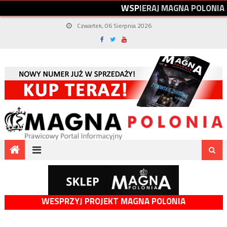
W
S
P
I
E
R
A
J
M
A
G
N
A
P
O
L
O
N
I
A
Czwartek, 06 Sierpnia 2026
WESPRZYJ PROJEKT MAGNA POLONIA