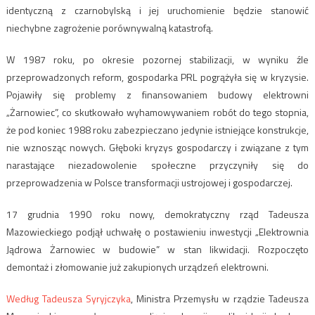
identyczną z czarnobylską i jej uruchomienie będzie stanowić
niechybne zagrożenie porównywalną katastrofą.
W 1987 roku, po okresie pozornej stabilizacji, w wyniku źle
przeprowadzonych reform, gospodarka PRL pogrążyła się w kryzysie.
Pojawiły się problemy z finansowaniem budowy elektrowni
„Żarnowiec”, co skutkowało wyhamowywaniem robót do tego stopnia,
że pod koniec 1988 roku zabezpieczano jedynie istniejące konstrukcje,
nie wznosząc nowych. Głęboki kryzys gospodarczy i związane z tym
narastające niezadowolenie społeczne przyczyniły się do
przeprowadzenia w Polsce transformacji ustrojowej i gospodarczej.
17 grudnia 1990 roku nowy, demokratyczny rząd Tadeusza
Mazowieckiego podjął uchwałę o postawieniu inwestycji „Elektrownia
Jądrowa Żarnowiec w budowie” w stan likwidacji. Rozpoczęto
demontaż i złomowanie już zakupionych urządzeń elektrowni.
Według Tadeusza Syryjczyka
, Ministra Przemysłu w rządzie Tadeusza