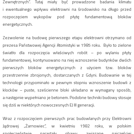
Zewnętrznych”. Tutaj miały być prowadzone badania klimatu
i ewentualnego wpływu elektrowni na środowisko na długo przed
rozpoczęciem wykopów pod płytę fundamentową bloków
energetycznych.
Zezwolenie na budowę pierwszego etapu elektrowni otrzymano od
prezesa Państwowej Agencji Atomistyki w 1985 roku. Było to zielone
światło dla rozpoczęcia właściwych robót – po wylaniu płyty
fundamentowej, kontynuowano na niej wznoszenie budynków dwóch
pierwszych bloków energetycznych z użyciem tzw. bloków
przestrzennie zbrojonych, dostarczanych z Gdyni. Budowanie w tej
technologii przypominało w pewnym stopniu wznoszenie budowli z
klocków – puste, sześcienne bloki układano w wymagany sposób,
a następnie wypełniano je betonem. Podobne techniki budowy stosuje
się dziś w niektórych nowoczesnych EJ III generacji.
Wraz z rozpoczęciem pierwszych prac budowlanych przy Elektrowni
Jądrowej „Żarnowiec”, w kwietniu 1982 roku, w polskim
społeczeństwie narastały obawy, związane najczęściej