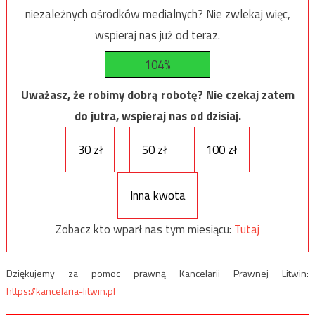
niezależnych ośrodków medialnych? Nie zwlekaj więc,
wspieraj nas już od teraz.
104%
Uważasz, że robimy dobrą robotę? Nie czekaj zatem
do jutra, wspieraj nas od dzisiaj.
30 zł
50 zł
100 zł
Inna kwota
Zobacz kto wparł nas tym miesiącu:
Tutaj
Dziękujemy za pomoc prawną Kancelarii Prawnej Litwin:
https://kancelaria-litwin.pl